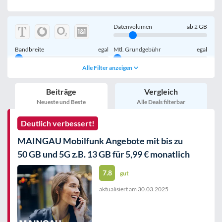
Datenvolumen
ab
2
GB
Bandbreite
egal
Mtl. Grundgebühr
egal
Alle Filter anzeigen
Handy einmalig
egal
inkl. Young-Tarife
Beiträge
Vergleich
nur 5G-Tarife
inkl. Kombi-Tarife
Neueste und Beste
Alle Deals filterbar
eSIM
MultiSIM
Deutlich verbessert!
mobile Festnetznummer
MAINGAU Mobilfunk Angebote mit bis zu
50 GB und 5G z.B. 13 GB für 5,99 € monatlich
7.8
gut
aktualisiert am
30.03.2025
Handy-Speicher
egal
nur 5G-Handys