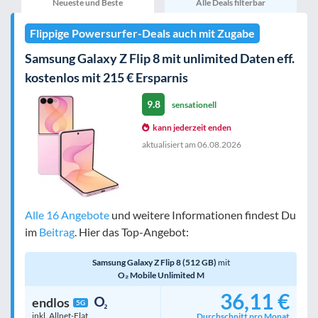
Neueste und Beste
Alle Deals filterbar
eSIM
MultiSIM
Flippige Powersurfer-Deals auch mit Zugabe
mobile Festnetznummer
Samsung Galaxy Z Flip 8 mit unlimited Daten eff.
kostenlos mit 215 € Ersparnis
9.8
Handy-Speicher
egal
sensationell
nur 5G-Handys
kann jederzeit enden
aktualisiert am
06.08.2026
Bewertung
egal
Alle 16 Angebote
und weitere Informationen findest Du
im
Beitrag
. Hier das Top-Angebot:
Filter zurücksetzen
Samsung Galaxy Z Flip 8 (512 GB)
mit
O₂ Mobile Unlimited M
36,11 €
endlos
5G
inkl. Allnet-Flat
Durchschnitt pro Monat