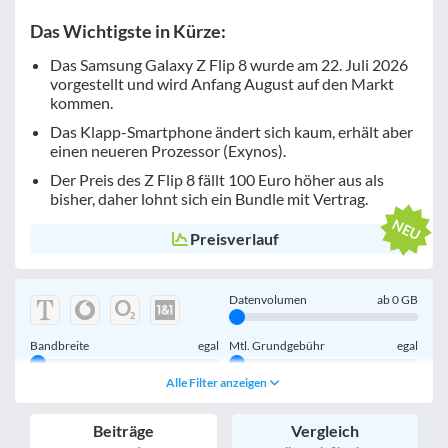
Das Wichtigste in Kürze:
Das Samsung Galaxy Z Flip 8 wurde am 22. Juli 2026
vorgestellt und wird Anfang August auf den Markt
kommen.
Das Klapp-Smartphone ändert sich kaum, erhält aber
einen neueren Prozessor (Exynos).
Der Preis des Z Flip 8 fällt 100 Euro höher aus als
bisher, daher lohnt sich ein Bundle mit Vertrag.
Preisverlauf
Datenvolumen
ab
0
GB
Bandbreite
egal
Mtl. Grundgebühr
egal
Alle Filter anzeigen
Handy einmalig
egal
inkl. Young-Tarife
Beiträge
Vergleich
nur 5G-Tarife
inkl. Kombi-Tarife