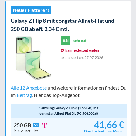
Neuer Flatterer!
Galaxy Z Flip 8 mit congstar Allnet-Flat und
250 GB ab eff. 3,34 € mtl.
8.8
sehr gut
kann jederzeit enden
aktualisiert am
27.07.2026
Alle 12 Angebote
und weitere Informationen findest Du
im
Beitrag
. Hier das Top-Angebot:
Samsung Galaxy Z Flip 8 (256 GB)
mit
congstar Allnet Flat XL 5G 50 (2026)
41,66 €
250 GB
5G
inkl. Allnet-Flat
Durchschnitt pro Monat