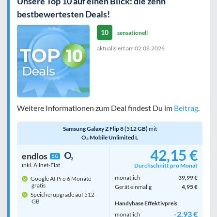
Unsere Top 10 auf einen Blick: die zehn
bestbewertesten Deals!
10
sensationell
aktualisiert am
02.08.2026
Weitere Informationen zum Deal findest Du im
Beitrag
.
Samsung Galaxy Z Flip 8 (512 GB)
mit
O₂ Mobile Unlimited L
42,15 €
endlos
5G
inkl. Allnet-Flat
Durchschnitt pro Monat
monatlich
39,99 €
Google AI Pro 6 Monate
gratis
Gerät einmalig
4,95 €
Speicherupgrade auf 512
GB
Handyhase Effektivpreis
-2,93 €
monatlich