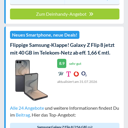
Zum Deinhandy-Angebot
Neues Smartphone, neue Deals!
Flippige Samsung-Klappe! Galaxy Z Flip 8 jetzt
mit 40 GB im Telekom-Netz ab eff. 1,66 € mtl.
8.9
sehr gut
aktualisiert am
31.07.2026
Alle 24 Angebote
und weitere Informationen findest Du
im
Beitrag
. Hier das Top-Angebot:
Samsung Galaxy Z Flip 8 (256 GB)
mit