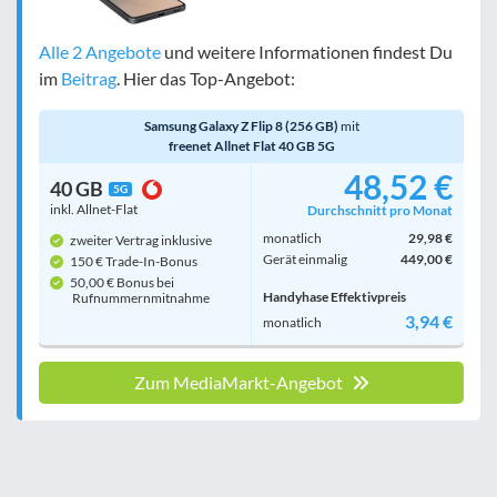
Alle 2 Angebote
und weitere Informationen findest Du
im
Beitrag
. Hier das Top-Angebot:
Samsung Galaxy Z Flip 8 (256 GB)
mit
freenet Allnet Flat 40 GB 5G
48,52 €
40 GB
5G
inkl. Allnet-Flat
Durchschnitt pro Monat
monatlich
29,98 €
zweiter Vertrag inklusive
Gerät einmalig
449,00 €
150 € Trade-In-Bonus
50,00 € Bonus bei
Handyhase Effektivpreis
Rufnummern­mitnahme
3,94 €
monatlich
Zum MediaMarkt-Angebot