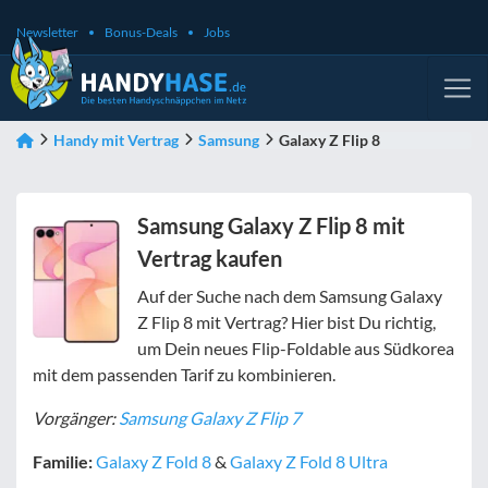
Newsletter
Bonus-Deals
Jobs
Handy mit Vertrag
Samsung
Galaxy Z Flip 8
Samsung Galaxy Z Flip 8 mit
Vertrag kaufen
Auf der Suche nach dem Samsung Galaxy
Z Flip 8 mit Vertrag? Hier bist Du richtig,
um Dein neues Flip-Foldable aus Südkorea
mit dem passenden Tarif zu kombinieren.
Vorgänger:
Samsung Galaxy Z Flip 7
Familie:
Galaxy Z Fold 8
&
Galaxy Z Fold 8 Ultra