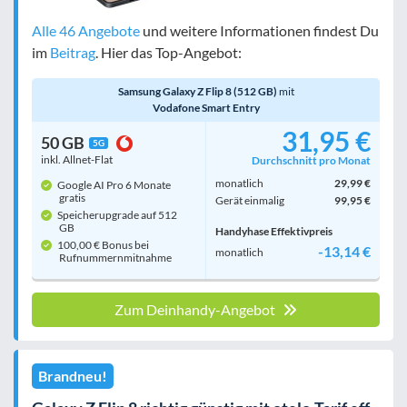
Alle 46 Angebote
und weitere Informationen findest Du
im
Beitrag
. Hier das Top-Angebot:
Samsung Galaxy Z Flip 8 (512 GB)
mit
Vodafone Smart Entry
31,95 €
50 GB
5G
inkl. Allnet-Flat
Durchschnitt pro Monat
monatlich
29,99 €
Google AI Pro 6 Monate
gratis
Gerät einmalig
99,95 €
Speicherupgrade auf 512
GB
Handyhase Effektivpreis
100,00 € Bonus bei
-13,14 €
monatlich
Rufnummern­mitnahme
Zum Deinhandy-Angebot
Brandneu!