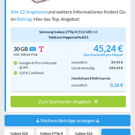
Alle 22 Angebote
und weitere Informationen findest Du
im
Beitrag
. Hier das Top-Angebot:
Samsung Galaxy Z Flip 8 (512 GB)
mit
Telekom MagentaMobil S
45,24 €
30 GB
5G
inkl. Allnet-Flat
Durchschnitt pro Monat
monatlich
39,95 €
Google AI Pro 6 Monate
gratis
Gerät einmalig
199,95 €
120 € Cashback
Handyhase Effektivpreis
0,16 €
monatlich
Zum Sparhandy-Angebot
Weitere Beiträge anzeigen
Galaxy S26
Galaxy Z Flip 8
Galaxy S26