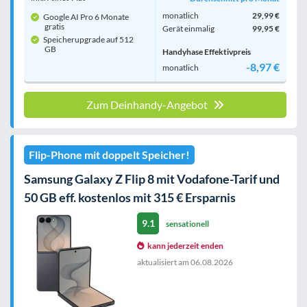
monatlich
29,99 €
Google AI Pro 6 Monate
gratis
Gerät einmalig
99,95 €
Speicherupgrade auf 512
GB
Handyhase Effektivpreis
-8,97 €
monatlich
Zum Deinhandy-Angebot
Flip-Phone mit doppelt Speicher!
Samsung Galaxy Z Flip 8 mit Vodafone-Tarif und
50 GB eff. kostenlos mit 315 € Ersparnis
9.1
sensationell
kann jederzeit enden
aktualisiert am
06.08.2026