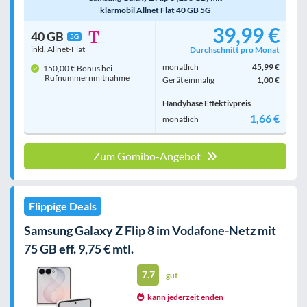
klarmobil Allnet Flat 40 GB 5G
39,99 €
40 GB
5G
inkl. Allnet-Flat
Durchschnitt pro Monat
monatlich
45,99 €
150,00 € Bonus bei
Rufnummern­mitnahme
Gerät einmalig
1,00 €
Handyhase Effektivpreis
1,66 €
monatlich
Zum Gomibo-Angebot
Flippige Deals
Samsung Galaxy Z Flip 8 im Vodafone-Netz mit
75 GB eff. 9,75 € mtl.
7.7
gut
kann jederzeit enden