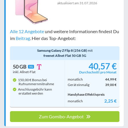
aktualisiert am
31.07.2026
Alle 12 Angebote
und weitere Informationen findest Du
im
Beitrag
. Hier das Top-Angebot:
Samsung Galaxy Z Flip 8 (256 GB)
mit
freenet Allnet Flat 50 GB 5G
40,57 €
50 GB
5G
inkl. Allnet-Flat
Durchschnitt pro Monat
monatlich
44,99 €
150,00 € Bonus bei
Rufnummern­mitnahme
Gerät einmalig
39,00 €
Anschlussgebühr kann
erstattet werden
Handyhase Effektivpreis
2,25 €
monatlich
Zum Gomibo-Angebot