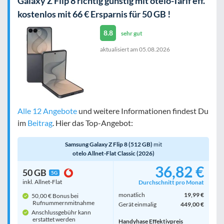
Galaxy Z Flip 8 richtig günstig mit otelo-Tarif eff.
kostenlos mit 66 € Ersparnis für 50 GB !
8.8
sehr gut
aktualisiert am
05.08.2026
Alle 12 Angebote
und weitere Informationen findest Du
im
Beitrag
. Hier das Top-Angebot:
Samsung Galaxy Z Flip 8 (512 GB)
mit
otelo Allnet-Flat Classic (2026)
36,82 €
50 GB
5G
inkl. Allnet-Flat
Durchschnitt pro Monat
monatlich
19,99 €
50,00 € Bonus bei
Rufnummern­mitnahme
Gerät einmalig
449,00 €
Anschlussgebühr kann
erstattet werden
Handyhase Effektivpreis