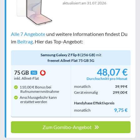
aktualisiert am
31.07.2026
Alle 7 Angebote
und weitere Informationen findest Du
im
Beitrag
. Hier das Top-Angebot:
Samsung Galaxy Z Flip 8 (256 GB)
mit
freenet Allnet Flat 75 GB 5G
48,07 €
75 GB
5G
inkl. Allnet-Flat
Durchschnitt pro Monat
monatlich
39,99 €
110,00 € Bonus bei
Rufnummern­mitnahme
Gerät einmalig
299,00 €
Anschlussgebühr kann
erstattet werden
Handyhase Effektivpreis
9,75 €
monatlich
Zum Gomibo-Angebot