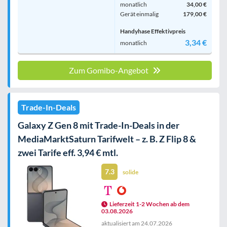
monatlich
34,00 €
Gerät einmalig
179,00 €
Handyhase Effektivpreis
3,34 €
monatlich
Zum Gomibo-Angebot
Trade-In-Deals
Galaxy Z Gen 8 mit Trade-In-Deals in der
MediaMarktSaturn Tarifwelt – z. B. Z Flip 8 &
zwei Tarife eff. 3,94 € mtl.
7.3
solide
Lieferzeit 1-2 Wochen ab dem
03.08.2026
aktualisiert am
24.07.2026