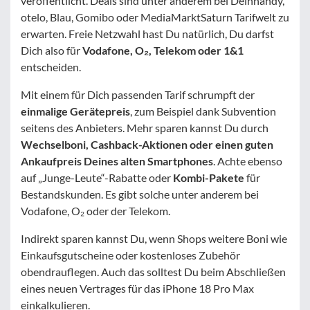
veröffentlicht. Deals sind unter anderem bei Deinhandy,
otelo, Blau, Gomibo oder MediaMarktSaturn Tarifwelt zu
erwarten. Freie Netzwahl hast Du natürlich, Du darfst
Dich also für
Vodafone, O₂, Telekom oder 1&1
entscheiden.
Mit einem für Dich passenden Tarif schrumpft der
einmalige Gerätepreis
, zum Beispiel dank Subvention
seitens des Anbieters. Mehr sparen kannst Du durch
Wechselboni, Cashback-Aktionen oder einen guten
Ankaufpreis Deines alten Smartphones
. Achte ebenso
auf „Junge-Leute“-Rabatte oder
Kombi-Pakete
für
Bestandskunden. Es gibt solche unter anderem bei
Vodafone, O₂ oder der Telekom.
Indirekt sparen kannst Du, wenn Shops weitere Boni wie
Einkaufsgutscheine oder kostenloses Zubehör
obendrauflegen. Auch das solltest Du beim Abschließen
eines neuen Vertrages für das iPhone 18 Pro Max
einkalkulieren.