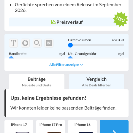
Gerüchte sprechen von einem Release im September
2026.
Preisverlauf
Datenvolumen
ab
0
GB
Bandbreite
egal
Mtl. Grundgebühr
egal
Alle Filter anzeigen
Handy einmalig
egal
inkl. Young-Tarife
Beiträge
Vergleich
nur 5G-Tarife
inkl. Kombi-Tarife
Neueste und Beste
Alle Deals filterbar
eSIM
MultiSIM
Ups, keine Ergebnisse gefunden!
mobile Festnetznummer
Wir konnten leider keine passenden Beiträge finden.
iPhone 17
iPhone 17 Pro
iPhone 16
Handy-Speicher
egal
nur 5G-Handys