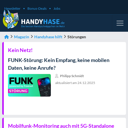
Newsletter
Bonus-Deals
Jobs
Magazin
Handyhase hilft
Störungen
Kein Netz!
FUNK-Störung: Kein Empfang, keine mobilen
Daten, keine Anrufe?
Philipp Schmidt
aktualisiert am
24.12.2025
Mobilfunk-Monitoring auch mit 5G-Standalone