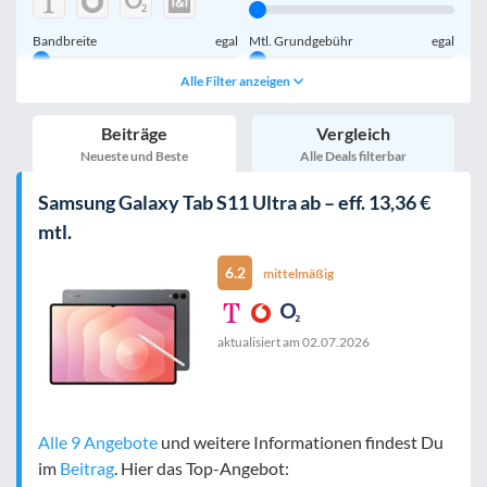
Bandbreite
egal
Mtl. Grundgebühr
egal
Alle Filter anzeigen
Tablet einmalig
egal
inkl. Young-Tarife
Beiträge
Vergleich
nur 5G-Tarife
inkl. Kombi-Tarife
Neueste und Beste
Alle Deals filterbar
eSIM
MultiSIM
Samsung Galaxy Tab S11 Ultra ab – eff. 13,36 €
mobile Festnetznummer
mtl.
6.2
mittelmäßig
Tablet-Speicher
egal
aktualisiert am
02.07.2026
nur 5G-Tablets
Bewertung
egal
Alle 9 Angebote
und weitere Informationen findest Du
im
Beitrag
. Hier das Top-Angebot: