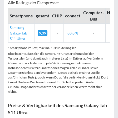
Alle Ratings der Fachpresse:
Computer­­
Noteb
Smartphone
gesamt
CHIP
connect
Bild
Ch
Samsung
Galaxy Tab
9,39
-
88,8 %
-
-
S11 Ultra
1 Smartphone im Test, maximal 10 Punkte möglich.
Bitte beachte, dass sich die Bewertung für Smartphones bei den
Testportalen (und damit auch in dieser Liste) im Zeitverlauf verändern
können und wir leider nicht jede Veränderung mitbekommen.
Insbesondere für ältere Smartphones mögen sich die Einzel- sowie
Gesamtergebnisse damit verändern. Genau deshalb erfährst Du die
ausführlichen Tests ja auch, wenn Du auf die verlinkten Noten klickt. Dort
kannst Du diese Werte noch einmal für Dich überprüfen. An der
Grundaussage ändert sich trotz der veränderlichen Werte meist aber
nichts.
Preise & Verfügbarkeit des Samsung Galaxy Tab
S11 Ultra