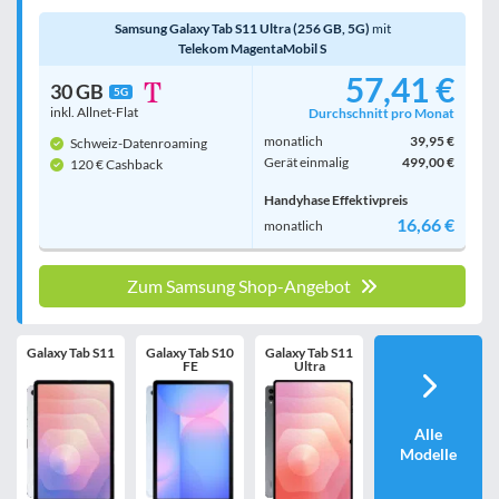
Samsung Galaxy Tab S11 Ultra (256 GB, 5G)
mit
Filter zurücksetzen
Telekom MagentaMobil S
57,41 €
30 GB
5G
inkl. Allnet-Flat
Durchschnitt pro Monat
monatlich
39,95 €
Schweiz-Datenroaming
Gerät einmalig
499,00 €
120 € Cashback
Handyhase Effektivpreis
16,66 €
monatlich
Zum Samsung Shop-Angebot
Galaxy Tab S11
Galaxy Tab S10
Galaxy Tab S11
FE
Ultra
Alle
Modelle