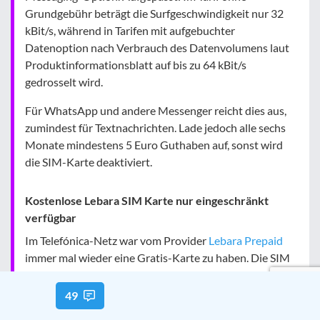
Grundgebühr beträgt die Surfgeschwindigkeit nur 32
kBit/s, während in Tarifen mit aufgebuchter
Datenoption nach Verbrauch des Datenvolumens laut
Produktinformationsblatt auf bis zu 64 kBit/s
gedrosselt wird.
Für WhatsApp und andere Messenger reicht dies aus,
zumindest für Textnachrichten. Lade jedoch alle sechs
Monate mindestens 5 Euro Guthaben auf, sonst wird
die SIM-Karte deaktiviert.
Kostenlose Lebara SIM Karte nur eingeschränkt
verfügbar
Im Telefónica-Netz war vom Provider
Lebara Prepaid
immer mal wieder eine Gratis-Karte zu haben. Die SIM
war dann
komplett kostenlos
, enthielt aber im
Gegensatz zu früher kein kostenloses Startguthaben
49
mehr. Beachte, dass die Karte nicht immer verfügbar ist.