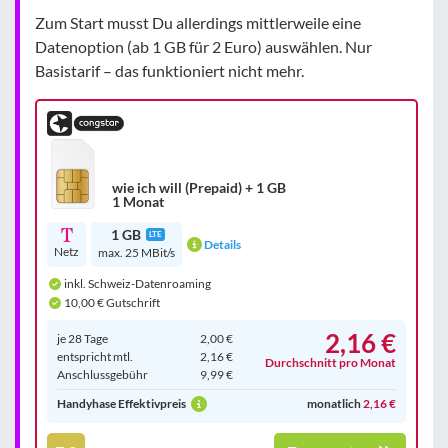
Zum Start musst Du allerdings mittlerweile eine
Datenoption (ab 1 GB für 2 Euro) auswählen. Nur
Basistarif – das funktioniert nicht mehr.
wie ich will (Prepaid) + 1 GB
1 Monat
1 GB
LTE
Details
Netz
max. 25 MBit/s
inkl. Schweiz-Datenroaming
10,00 € Gutschrift
2,16 €
je 28 Tage
2,00 €
entspricht mtl.
2,16 €
Durchschnitt pro Monat
Anschluss­gebühr
9,99 €
Handyhase Effektivpreis
monatlich
2,16 €