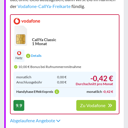
der
Vodafone-CallYa-Freikarte
fündig.
CallYa Classic
1 Monat
Details
Netz
10,00 € Bonus bei Rufnummernmitnahme
-0,42 €
monatlich
0,00 €
Anschluss­gebühr
0,00 €
Durchschnitt pro Monat
Handyhase Effektivpreis
monatlich
-0,42 €
9.9
Zu Vodafone
Abgelaufene Angebote