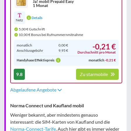
Ja! mobil Prepaid Easy
1 Monat
Details
Netz
5,00 € Gutschrift
10,00 € Bonus bei Rufnummernmitnahme
-0,21 €
monatlich
0,00 €
Anschluss­gebühr
9,95 €
Durchschnitt pro Monat
Handyhase Effektivpreis
monatlich
-0,21 €
9.8
Zu starmobile
Abgelaufene Angebote
Norma Connect und Kaufland mobil
Weniger bekannt, aber mindestens genauso
interessant: die SIM-Karten von Kaufland und die
Norma-Connect-Tarife
. Auch hier gibt es immer wieder