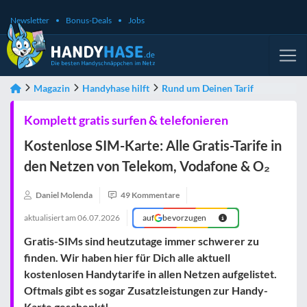
Newsletter
Bonus-Deals
Jobs
Magazin
Handyhase hilft
Rund um Deinen Tarif
Komplett gratis surfen & telefonieren
Kostenlose SIM-Karte: Alle Gratis-Tarife in
den Netzen von Telekom, Vodafone & O₂
Daniel Molenda
49 Kommentare
aktualisiert am
06.07.2026
auf
bevorzugen
Gratis-SIMs sind heutzutage immer schwerer zu
finden. Wir haben hier für Dich alle aktuell
kostenlosen Handytarife in allen Netzen aufgelistet.
Oftmals gibt es sogar Zusatzleistungen zur Handy-
Karte geschenkt!