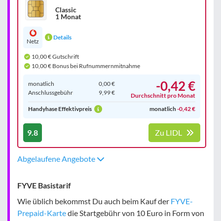
Classic
1 Monat
Details
Netz
10,00 € Gutschrift
10,00 € Bonus bei Rufnummernmitnahme
-0,42 €
monatlich
0,00 €
Anschluss­gebühr
9,99 €
Durchschnitt pro Monat
Handyhase Effektivpreis
monatlich
-0,42 €
9.8
Zu LIDL
Abgelaufene Angebote
FYVE Basistarif
Wie üblich bekommst Du auch beim Kauf der
FYVE-
Prepaid-Karte
die Startgebühr von 10 Euro in Form von