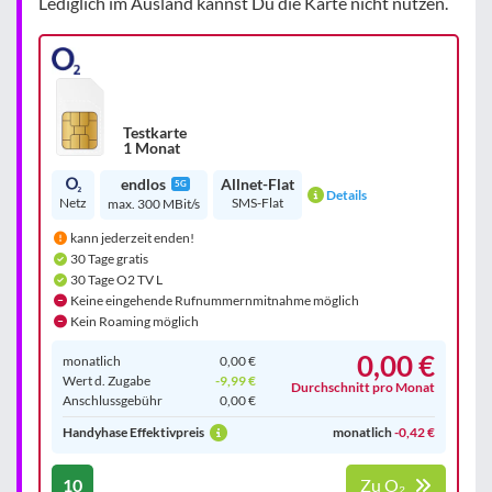
Lediglich im Ausland kannst Du die Karte nicht nutzen.
Testkarte
1 Monat
endlos
Allnet-Flat
5G
Details
Netz
SMS-Flat
max. 300 MBit/s
kann jederzeit enden!
30 Tage gratis
30 Tage O2 TV L
Keine eingehende Rufnummernmitnahme möglich
Kein Roaming möglich
0,00 €
monatlich
0,00 €
Wert d. Zugabe
-9,99 €
Durchschnitt pro Monat
Anschluss­gebühr
0,00 €
Handyhase Effektivpreis
monatlich
-0,42 €
10
Zu O₂