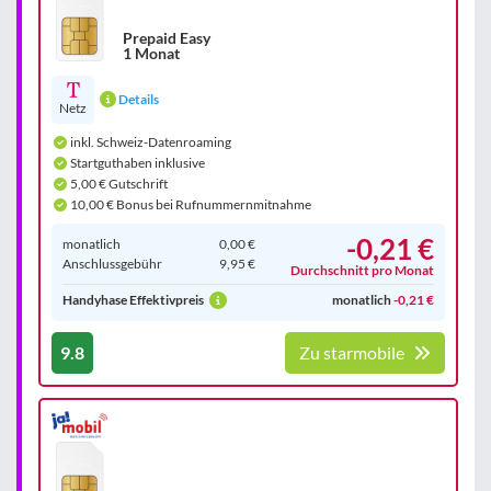
Prepaid Easy
1 Monat
Details
Netz
inkl. Schweiz-Datenroaming
Startguthaben inklusive
5,00 € Gutschrift
10,00 € Bonus bei Rufnummernmitnahme
-0,21 €
monatlich
0,00 €
Anschluss­gebühr
9,95 €
Durchschnitt pro Monat
Handyhase Effektivpreis
monatlich
-0,21 €
9.8
Zu starmobile