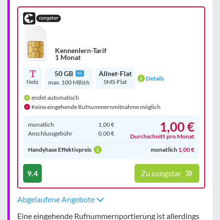
Kennenlern-Tarif
1 Monat
50 GB
Allnet-Flat
5G
Details
Netz
SMS-Flat
max. 100 MBit/s
endet automatisch
Keine eingehende Rufnummernmitnahme möglich
1,00 €
monatlich
1,00 €
Anschluss­gebühr
0,00 €
Durchschnitt pro Monat
Handyhase Effektivpreis
monatlich
1,00 €
9.4
Zu congstar
Abgelaufene Angebote
Eine eingehende Rufnummernportierung ist allerdings