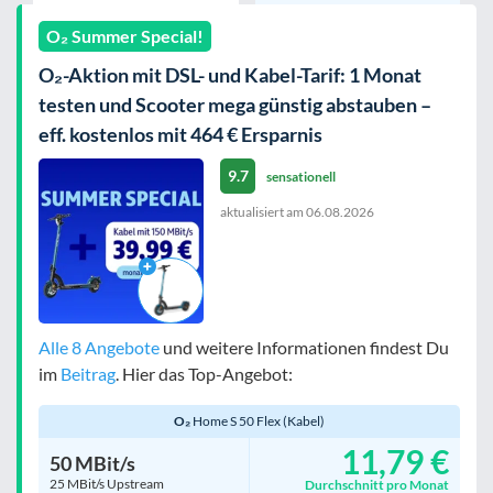
O₂ Summer Special!
O₂-Aktion mit DSL- und Kabel-Tarif: 1 Monat
testen und Scooter mega günstig abstauben –
eff. kostenlos mit 464 € Ersparnis
9.7
sensationell
aktualisiert am
06.08.2026
Alle 8 Angebote
und weitere Informationen findest Du
im
Beitrag
. Hier das Top-Angebot:
O₂
Home S 50 Flex (Kabel)
11,79 €
50 MBit/s
25 MBit/s Upstream
Durchschnitt pro Monat