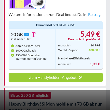
Weitere Informationen zum Deal findest Du im
Beitrag
.
klarmobil
Allnet Flat 20 GB 5G
5,49 €
20 GB
5G
inkl. Allnet-Flat
Durchschnitt pro Monat
monatlich
14,99 €
Apple AirTags (4er)
Wert d. Zugabe
-100,00 €
100 € Cashback
150,00 € Bonus bei
Handyhase Effektivpreis
Rufnummern­mitnahme
1,32 €
monatlich
Zum Handyhelden-Angebot
Bis zu 250 GB möglich!
Happy Birthday! SIMon mobile mit 70 GB ab nur