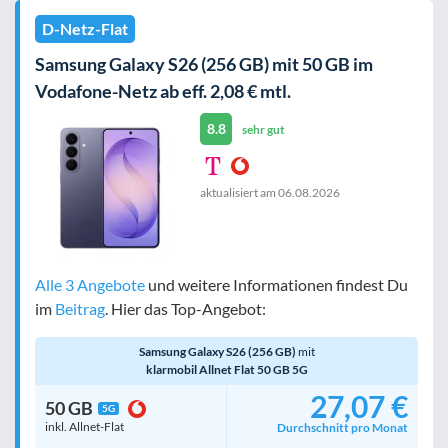
D-Netz-Flat
Samsung Galaxy S26 (256 GB) mit 50 GB im
Vodafone-Netz ab eff. 2,08 € mtl.
8.8
sehr gut
aktualisiert am
06.08.2026
Alle 3 Angebote
und weitere Informationen findest Du
im
Beitrag
. Hier das Top-Angebot:
Samsung Galaxy S26 (256 GB)
mit
klarmobil Allnet Flat 50 GB 5G
27,07 €
50 GB
5G
inkl. Allnet-Flat
Durchschnitt pro Monat