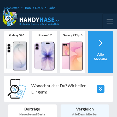
Newsletter
Bonus-Deals
Jobs
Galaxy S26
iPhone 17
Galaxy Z Flip 8
Alle
Modelle
Wonach suchst Du? Wir helfen
Dir gern!
Beiträge
Vergleich
Neueste und Beste
Alle Deals filterbar