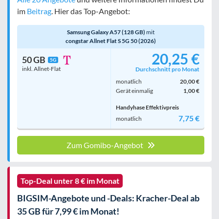
im
Beitrag
. Hier das Top-Angebot:
Samsung Galaxy A57 (128 GB)
mit
congstar Allnet Flat S 5G 50 (2026)
20,25 €
50 GB
5G
inkl. Allnet-Flat
Durchschnitt pro Monat
monatlich
20,00 €
Gerät einmalig
1,00 €
Handyhase Effektivpreis
7,75 €
monatlich
Zum Gomibo-Angebot
Top-Deal unter 8 € im Monat
BIGSIM-Angebote und -Deals: Kracher-Deal ab
35 GB für 7,99 € im Monat!