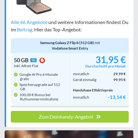
Alle 46 Angebote
und weitere Informationen findest Du
im
Beitrag
. Hier das Top-Angebot:
Samsung Galaxy Z Flip 8 (512 GB)
mit
Vodafone Smart Entry
31,95 €
50 GB
5G
inkl. Allnet-Flat
Durchschnitt pro Monat
monatlich
29,99 €
Google AI Pro 6 Monate
gratis
Gerät einmalig
99,95 €
Speicherupgrade auf 512
GB
Handyhase Effektivpreis
100,00 € Bonus bei
-13,14 €
monatlich
Rufnummern­mitnahme
Zum Deinhandy-Angebot