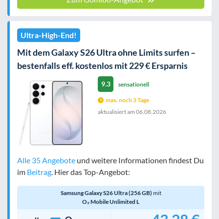
Ultra-High-End!
Mit dem Galaxy S26 Ultra ohne Limits surfen –
bestenfalls eff. kostenlos mit 229 € Ersparnis
9.3
sensationell
max. noch 3 Tage
aktualisiert am
06.08.2026
Alle 35 Angebote
und weitere Informationen findest Du
im
Beitrag
. Hier das Top-Angebot:
Samsung Galaxy S26 Ultra (256 GB)
mit
O₂ Mobile Unlimited L