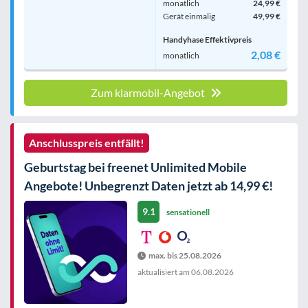
monatlich
24,99 €
Gerät einmalig
49,99 €
Handyhase Effektivpreis
2,08 €
monatlich
Zum klarmobil-Angebot
Anschlusspreis entfällt!
Geburtstag bei freenet Unlimited Mobile
Angebote! Unbegrenzt Daten jetzt ab 14,99 €!
9.1
sensationell
max. bis 25.08.2026
aktualisiert am
06.08.2026