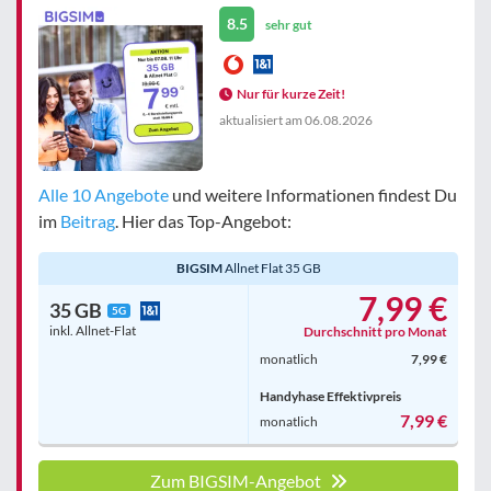
8.5
sehr gut
Nur für kurze Zeit!
aktualisiert am
06.08.2026
Alle 10 Angebote
und weitere Informationen findest Du
im
Beitrag
. Hier das Top-Angebot:
BIGSIM
Allnet Flat 35 GB
7,99 €
35 GB
5G
inkl. Allnet-Flat
Durchschnitt pro Monat
monatlich
7,99 €
Handyhase Effektivpreis
7,99 €
monatlich
Zum BIGSIM-Angebot