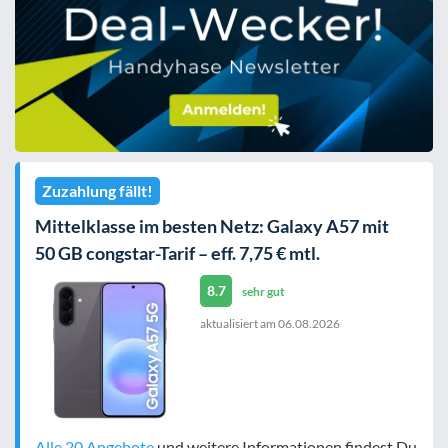
Zuzahlung fällt!
Mittelklasse im besten Netz: Galaxy A57 mit
50 GB congstar-Tarif – eff. 7,75 € mtl.
8.7
sehr gut
aktualisiert am
06.08.2026
Alle 20 Angebote
und weitere Informationen findest Du