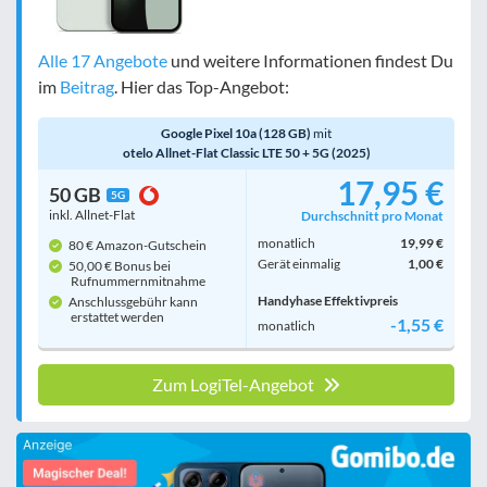
Alle 17 Angebote
und weitere Informationen findest Du
im
Beitrag
. Hier das Top-Angebot:
Google Pixel 10a (128 GB)
mit
otelo Allnet-Flat Classic LTE 50 + 5G (2025)
17,95 €
50 GB
5G
inkl. Allnet-Flat
Durchschnitt pro Monat
monatlich
19,99 €
80 € Amazon-Gutschein
Gerät einmalig
1,00 €
50,00 € Bonus bei
Rufnummern­mitnahme
Handyhase Effektivpreis
Anschlussgebühr kann
erstattet werden
-1,55 €
monatlich
Zum LogiTel-Angebot