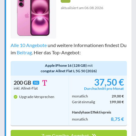
aktualisiert am
06.08.2026
Alle 10 Angebote
und weitere Informationen findest Du
im
Beitrag
. Hier das Top-Angebot:
Apple iPhone 16 (128 GB)
mit
congstar Allnet Flat L 5G 50 (2026)
37,50 €
200 GB
5G
inkl. Allnet-Flat
Durchschnitt pro Monat
monatlich
29,00 €
Upgrade-Versprechen
Gerät einmalig
199,00 €
Handyhase Effektivpreis
8,75 €
monatlich
Zum Gomibo-Angebot