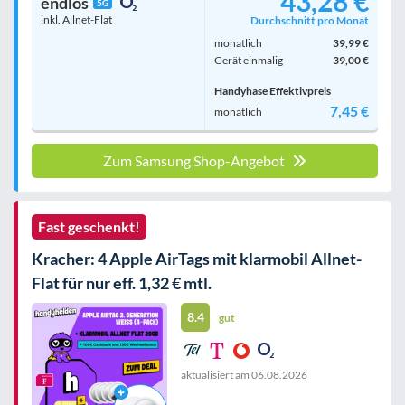
43,28 €
endlos
5G
inkl. Allnet-Flat
Durchschnitt pro Monat
monatlich
39,99 €
Gerät einmalig
39,00 €
Handyhase Effektivpreis
7,45 €
monatlich
Zum Samsung Shop-Angebot
Fast geschenkt!
Kracher: 4 Apple AirTags mit klarmobil Allnet-
Flat für nur eff. 1,32 € mtl.
8.4
gut
aktualisiert am
06.08.2026