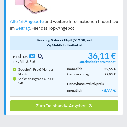
Alle 16 Angebote
und weitere Informationen findest Du
im
Beitrag
. Hier das Top-Angebot:
Samsung Galaxy Z Flip 8 (512 GB)
mit
O₂ Mobile Unlimited M
36,11 €
endlos
5G
inkl. Allnet-Flat
Durchschnitt pro Monat
monatlich
29,99 €
Google AI Pro 6 Monate
gratis
Gerät einmalig
99,95 €
Speicherupgrade auf 512
GB
Handyhase Effektivpreis
-8,97 €
monatlich
Zum Deinhandy-Angebot