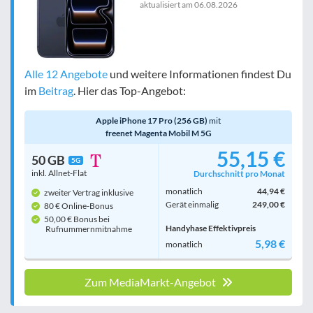
aktualisiert am
06.08.2026
Alle 12 Angebote
und weitere Informationen findest Du
im
Beitrag
. Hier das Top-Angebot:
Apple iPhone 17 Pro (256 GB)
mit
freenet Magenta Mobil M 5G
55,15 €
50 GB
5G
inkl. Allnet-Flat
Durchschnitt pro Monat
monatlich
44,94 €
zweiter Vertrag inklusive
Gerät einmalig
249,00 €
80 € Online-Bonus
50,00 € Bonus bei
Handyhase Effektivpreis
Rufnummern­mitnahme
5,98 €
monatlich
Zum MediaMarkt-Angebot