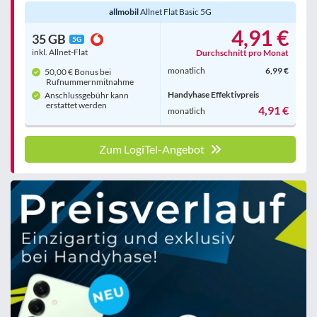
allmobil
Allnet Flat Basic 5G
4,91 €
35 GB
5G
inkl. Allnet-Flat
Durchschnitt pro Monat
monatlich
6,99 €
50,00 € Bonus bei
Rufnummern­mitnahme
Handyhase Effektivpreis
Anschlussgebühr kann
erstattet werden
4,91 €
monatlich
Zum LogiTel-Angebot