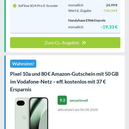
monatlich
24,99 €
SoFlow SO4 Pro E-Scooter
Wert d. Zugabe
-746,94 €
Handyhase Effektivpreis
-19,33 €
monatlich
Zum O₂-Angebot
Wahnsinn!
Pixel 10a und 80 € Amazon-Gutschein mit 50 GB
im Vodafone-Netz – eff. kostenlos mit 37 €
Ersparnis
9.3
sensationell
aktualisiert am
06.08.2026