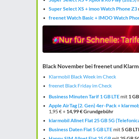
Super Select XS + imoo Watch Phone Z3
freenet Watch Basic + IMOO Watch Pho
Black November bei freenet und Klarm
Klarmobil Black Week im Check
freenet Black Friday im Check
Business Minuten Tarif 1 GB LTE
mit
1 GB
Apple AirTag (2. Gen) 4er-Pack + klarmob
1,95 € +
14,99 € Grundgebühr
klarmobil Allnet Flat 25 GB 5G (Telefoni
Business Daten Flat 5 GB LTE
mit
5 GB
LT
Happy SIM Allnet Flat 25 GB
mit
25 GB
5