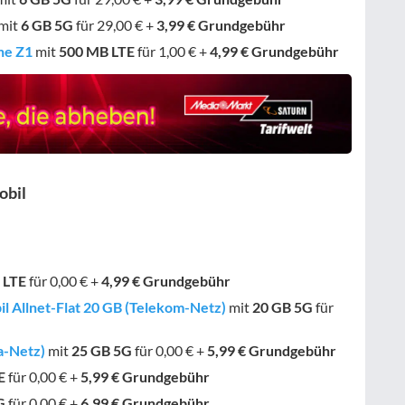
mit
6 GB
5G
für 29,00 € +
3,99 € Grundgebühr
ne Z1
mit
500 MB
LTE
für 1,00 € +
4,99 € Grundgebühr
obil
LTE
für 0,00 € +
4,99 € Grundgebühr
il Allnet-Flat 20 GB (Telekom-Netz)
mit
20 GB
5G
für
ca-Netz)
mit
25 GB
5G
für 0,00 € +
5,99 € Grundgebühr
E
für 0,00 € +
5,99 € Grundgebühr
G
für 0,00 € +
6,99 € Grundgebühr