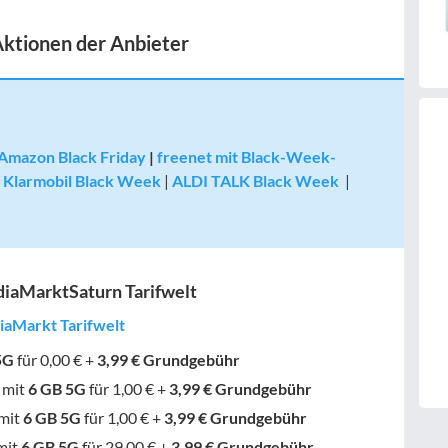
Aktionen der Anbieter
Amazon Black Friday
|
freenet mit Black-Week-
|
Klarmobil Black Week
|
ALDI TALK Black Week
|
iaMarktSaturn Tarifwelt
iaMarkt Tarifwelt
5G
für 0,00 € +
3,99 € Grundgebühr
mit
6 GB
5G
für 1,00 € +
3,99 € Grundgebühr
mit
6 GB
5G
für 1,00 € +
3,99 € Grundgebühr
mit
6 GB
5G
für 29,00 € +
3,99 € Grundgebühr