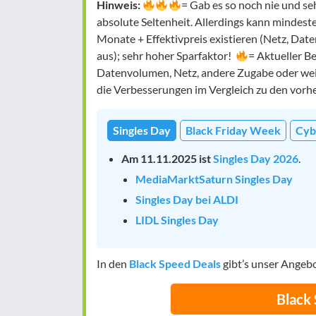
Hinweis:
= Gab es so noch nie und se
absolute Seltenheit. Allerdings kann mindes
Monate + Effektivpreis existieren (Netz, Date
aus); sehr hoher Sparfaktor!
= Aktueller B
Datenvolumen, Netz, andere Zugabe oder weit
die Verbesserungen im Vergleich zu den vorh
Singles Day
Black Friday Week
Cyb
Am 11.11.2025 ist
Singles Day 2026
.
MediaMarktSaturn Singles Day
Singles Day bei ALDI
LIDL Singles Day
In den
Black Speed Deals
gibt’s unser Angebo
Black