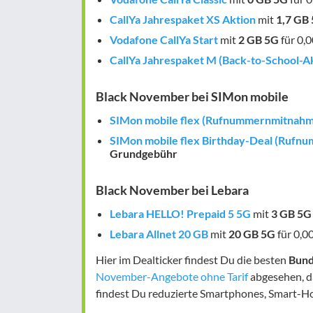
CallYa Jahrespaket XS Aktion
mit
1,7 GB
Vodafone CallYa Start
mit
2 GB
5G
für 0,0
CallYa Jahrespaket M (Back-to-School-A
Black November bei SIMon mobile
SIMon mobile flex (Rufnummernmitnahm
SIMon mobile flex Birthday-Deal (Ruf
Grundgebühr
Black November bei Lebara
Lebara HELLO! Prepaid 5 5G
mit
3 GB
5G
Lebara Allnet 20 GB
mit
20 GB
5G
für 0,0
Hier im Dealticker findest Du die besten
Bund
November-Angebote ohne Tarif
abgesehen, d
findest Du reduzierte Smartphones, Smart-H