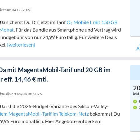
siert am
04.08.2026
a sicherst Du Dir jetzt im Tarif
O₂ Mobile L mit 150 GB
 Monat
. Für das Bundle aus Smartphone und Vertrag wird
undgebühr von nur 24,99 Euro fällig. Für weitere Deals
kel.
[weiterlesen]
A
10a mit MagentaMobil-Tarif und 20 GB im
 eff. 14,46 € mtl.
2
ktualisiert am
04.08.2026
inkl
S
0a ist die 2026-Budget-Variante des Silicon-Valley-
1
alem MagentaMobil-Tarif im Telekom-Netz
bekommst Du
 29,95 Euro monatlich. Hier Angebote entdecken!