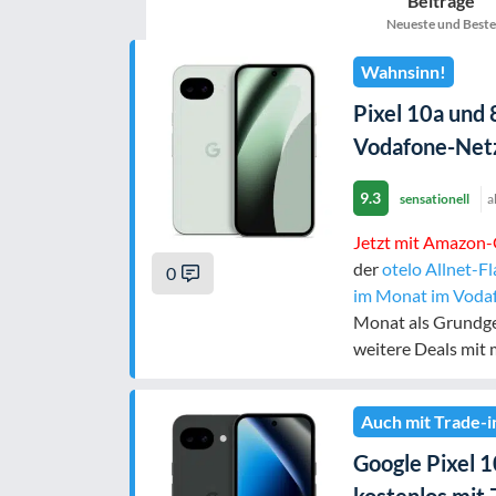
Beiträge
nur 5G-Handys
Neueste und Beste
Wahnsinn!
Pixel 10a und
Filter zurücksetzen
Vodafone-Netz 
9.3
sensationell
a
Jetzt mit Amazon-
der
otelo Allnet-F
0
im Monat im Voda
Monat als Grundgeb
weitere Deals mit
Auch mit Trade-i
Google Pixel 1