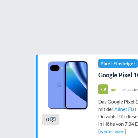
Pixel-Einsteiger
Google Pixel 10
7.9
gut
aktualisie
Das Google Pixel 10
mit der
Allnet Fla
Du zahlst für dies
0
in Höhe von
7,34 
[weiterlesen]