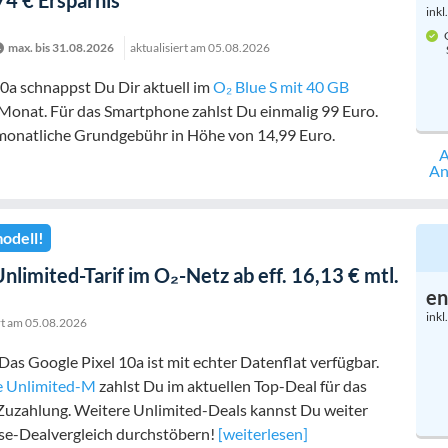
74 € Ersparnis
inkl
G
max. bis 31.08.2026
aktualisiert am
05.08.2026
0a schnappst Du Dir aktuell im
O₂ Blue S mit 40 GB
Monat. Für das Smartphone zahlst Du einmalig 99 Euro.
onatliche Grundgebühr in Höhe von 14,99 Euro.
A
An
odell!
Unlimited-Tarif im O₂-Netz ab eff. 16,13 € mtl.
en
inkl
rt am
05.08.2026
Das Google Pixel 10a ist mit echter Datenflat verfügbar.
e Unlimited-M
zahlst Du im aktuellen Top-Deal für das
Zuzahlung. Weitere Unlimited-Deals kannst Du weiter
e-Dealvergleich durchstöbern!
[weiterlesen]