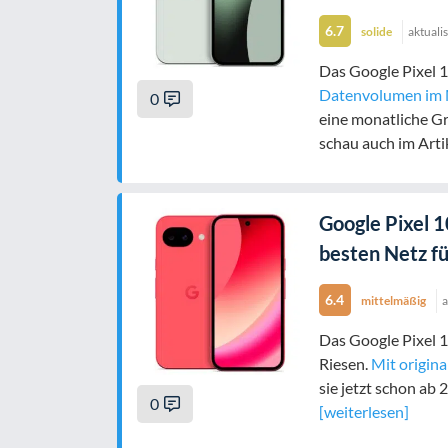
6.7
solide
aktuali
Das Google Pixel 10
Datenvolumen im
0
eine monatliche Gr
schau auch im Arti
Google Pixel 
besten Netz für
6.4
mittelmäßig
a
Das Google Pixel 1
Riesen.
Mit origin
sie jetzt schon ab
0
[weiterlesen]