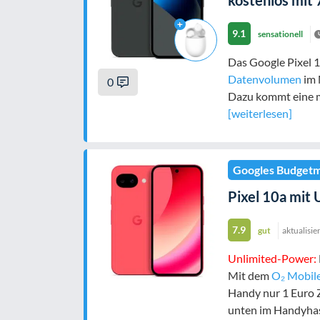
kostenlos mit 
9.1
sensationell
Das Google Pixel 1
Datenvolumen
im 
0
Dazu kommt eine m
[weiterlesen]
Googles Budgetm
Pixel 10a mit 
7.9
gut
aktualisie
Unlimited-Power:
Mit dem
O₂ Mobil
Handy nur 1 Euro 
unten im Handyhas