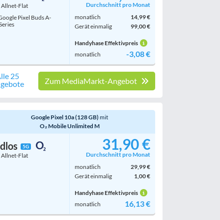
Durchschnitt pro Monat
. Allnet-Flat
monatlich
14,99 €
oogle Pixel Buds A-
Series
Gerät einmalig
99,00 €
Handyhase Effektivpreis
-3,08 €
monatlich
lle 25
Zum MediaMarkt-Angebot
gebote
Google Pixel 10a (128 GB)
mit
O₂ Mobile Unlimited M
31,90 €
dlos
5G
Durchschnitt pro Monat
. Allnet-Flat
monatlich
29,99 €
Gerät einmalig
1,00 €
Handyhase Effektivpreis
16,13 €
monatlich