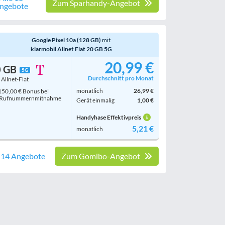
Zum Sparhandy-Angebot
ngebote
Google Pixel 10a (128 GB)
mit
klarmobil Allnet Flat 20 GB 5G
20,99 €
0 GB
5G
Durchschnitt pro Monat
. Allnet-Flat
monatlich
26,99 €
50,00 € Bonus bei
Rufnummern­mitnahme
Gerät einmalig
1,00 €
Handyhase Effektivpreis
5,21 €
monatlich
e 14 Angebote
Zum Gomibo-Angebot