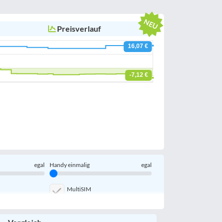
Preisverlauf
egal
Handy einmalig
egal
MultiSIM
Handy-Speicher
egal