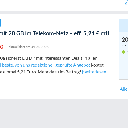
A
mit 20 GB im Telekom-Netz – eff. 5,21 € mtl.
2
inkl
aktualisiert am
04.08.2026
1
0a sicherst Du Dir mit interessanten Deals in allen
l beste, von uns redaktionell geprüfte Angebot
kostet
de einmal
5,21 Euro
. Mehr dazu im Beitrag!
[weiterlesen]
All