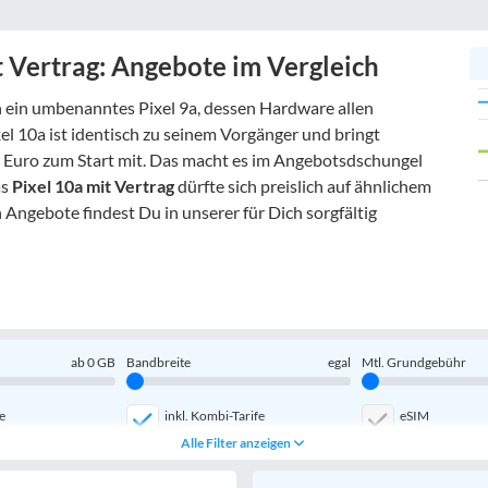
t Vertrag: Angebote im Vergleich
h ein umbenanntes Pixel 9a, dessen Hardware allen
el 10a ist identisch zu seinem Vorgänger und bringt
 Euro zum Start mit. Das macht es im Angebotsdschungel
as
Pixel 10a mit Vertrag
dürfte sich preislich auf ähnlichem
 Angebote findest Du in unserer für Dich sorgfältig
ab
0
GB
Bandbreite
egal
Mtl. Grundgebühr
e
inkl. Kombi-Tarife
eSIM
Alle Filter anzeigen