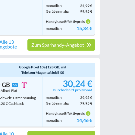
monatlich
24,99 €
Gerät einmalig
99,95 €
Handyhase Effektivpreis
15,34 €
monatlich
Alle 13
Zum Sparhandy-Angebot
ngebote
Google Pixel 10a (128 GB)
mit
Telekom MagentaMobil XS
30,24 €
0 GB
5G
Durchschnitt pro Monat
. Allnet-Flat
monatlich
29,95 €
chweiz-Datenroaming
Gerät einmalig
79,95 €
20 € Cashback
Handyhase Effektivpreis
14,46 €
monatlich
Alle 10