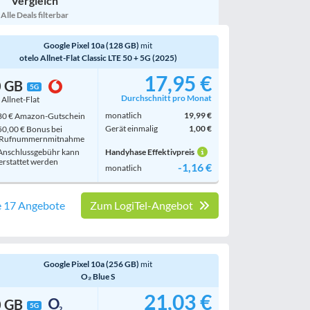
Vergleich
Bewertung
egal
Alle Deals filterbar
Google Pixel 10a (128 GB)
mit
otelo Allnet-Flat Classic LTE 50 + 5G (2025)
17,95 €
0 GB
5G
Durchschnitt pro Monat
. Allnet-Flat
monatlich
19,99 €
0 € Amazon-Gutschein
Gerät einmalig
1,00 €
0,00 € Bonus bei
Rufnummern­mitnahme
nschlussgebühr kann
Handyhase Effektivpreis
erstattet werden
-1,16 €
monatlich
e 17 Angebote
Zum LogiTel-Angebot
Google Pixel 10a (256 GB)
mit
O₂ Blue S
21,03 €
0 GB
5G