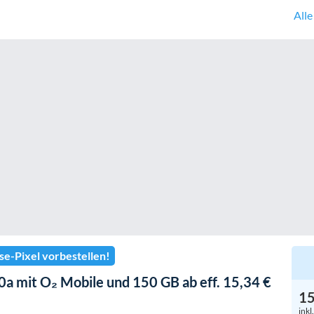
All
se-Pixel vorbestellen!
0a mit O₂ Mobile und 150 GB ab eff. 15,34 €
1
inkl