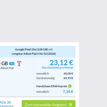
Google Pixel 10a (128 GB)
mit
congstar Allnet Flat S 5G 50 (2026)
23,12 €
0 GB
5G
Durchschnitt pro Monat
. Allnet-Flat
monatlich
20,00 €
Gerät einmalig
69,95 €
Handyhase Effektivpreis
7,34 €
monatlich
Alle 30
Zum starmobile-Angebot
ngebote