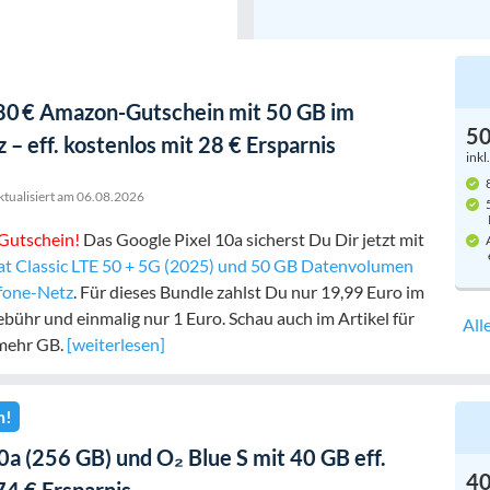
 80 € Amazon-Gutschein mit 50 GB im
5
– eff. kostenlos mit 28 € Ersparnis
inkl
8
ktualisiert am
06.08.2026
5
Gutschein!
Das Google Pixel 10a sicherst Du Dir jetzt mit
A
lat Classic LTE 50 + 5G (2025) und 50 GB Datenvolumen
fone-Netz
. Für dieses Bundle zahlst Du nur 19,99 Euro im
ühr und einmalig nur 1 Euro. Schau auch im Artikel für
All
 mehr GB.
[weiterlesen]
n!
0a (256 GB) und O₂ Blue S mit 40 GB eff.
4