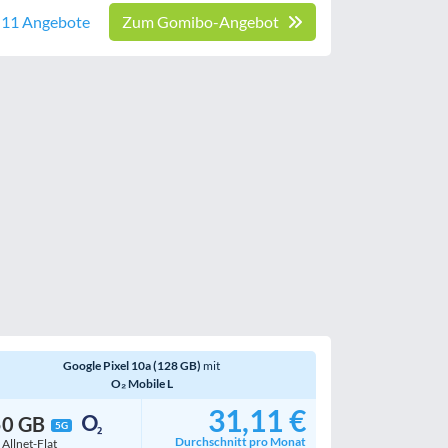
e 11 Angebote
Zum Gomibo-Angebot
Google Pixel 10a (128 GB)
mit
O₂ Mobile L
31,11 €
50 GB
5G
Durchschnitt pro Monat
. Allnet-Flat