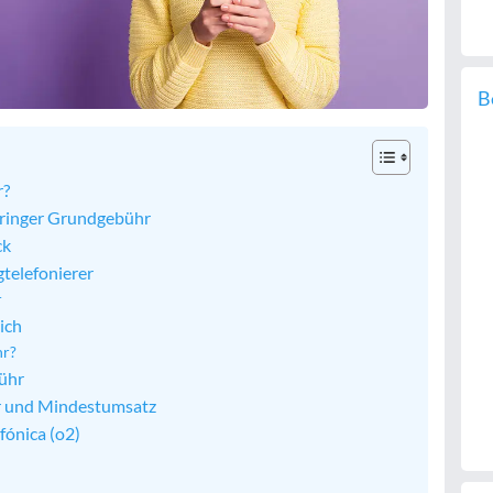
B
r?
geringer Grundgebühr
ck
telefonierer
r
ich
hr?
ühr
r und Mindestumsatz
fónica (o2)