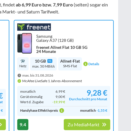
, findet
ab 6,99 Euro bzw. 7,99 Euro
(selten) sogar ein
a Markt- und Saturn Tarifwelt.
Samsung
Galaxy A37 (128 GB)
freenet Allnet Flat 10 GB 5G
24 Monate
10 GB
Allnet-Flat
5G
Details
Netz
SMS-Flat
max. 50 MBit/s
max. bis 31.08.2026
McAfee LiveSafe 1 Jahres-Abonnement
9,28 €
monatlich
6,99 €
€
Gerät einmalig
9,00 €
Durchschnitt pro Monat
at
Wert d. Zugabe
-19,99 €
 €
Handyhase Effektivpreis
monatlich
-1,55 €
9.4
Zu MediaMarkt