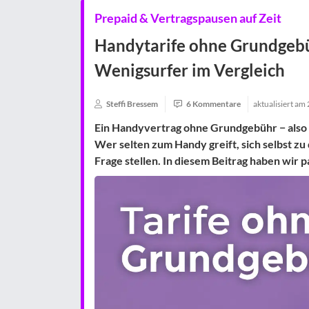
Prepaid & Vertragspausen auf Zeit
Handytarife ohne Grundgebü
Wenigsurfer im Vergleich
Steffi Bressem
6 Kommentare
aktualisiert am
Ein
Handyvertrag ohne Grundgebühr
− also
Wer selten zum Handy greift, sich selbst zu 
Frage stellen. In diesem Beitrag haben wir 