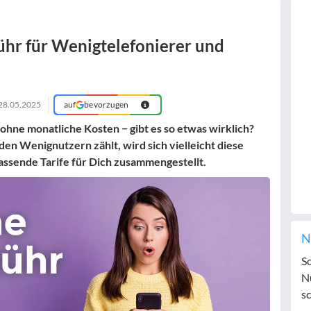
hr für Wenigtelefonierer und
28.05.2025
auf
bevorzugen
 ohne monatliche Kosten − gibt es so etwas wirklich?
den Wenignutzern zählt, wird sich vielleicht diese
passende Tarife für Dich zusammengestellt.
N
S
N
sc