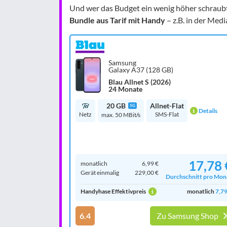
Und wer das Budget ein wenig höher schraubt
Bundle aus Tarif mit Handy
– z.B. in der Medi
Samsung
Galaxy A37 (128 GB)
Blau Allnet S (2026)
24 Monate
20 GB
Allnet-Flat
5G
Details
Netz
SMS-Flat
max. 50 MBit/s
17,78 
monatlich
6,99 €
Gerät einmalig
229,00 €
Durchschnitt pro Mon
Handyhase Effektivpreis
monatlich
7,79
6.4
Zu Samsung Shop