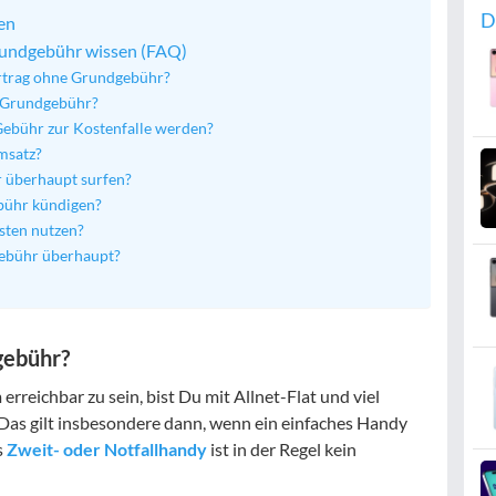
D
en
rundgebühr wissen (FAQ)
ertrag ohne Grundgebühr?
 Grundgebühr?
Gebühr zur Kostenfalle werden?
msatz?
 überhaupt surfen?
bühr kündigen?
sten nutzen?
gebühr überhaupt?
gebühr?
reichbar zu sein, bist Du mit Allnet-Flat und viel
as gilt insbesondere dann, wenn ein einfaches Handy
s
Zweit- oder Notfallhandy
ist in der Regel kein