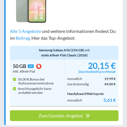
Alle 5 Angebote
und weitere Informationen findest Du
im
Beitrag
. Hier das Top-Angebot:
Samsung Galaxy A56 (256 GB)
mit
otelo Allnet-Flat Classic (2026)
20,15 €
50 GB
5G
inkl. Allnet-Flat
Durchschnitt pro Monat
monatlich
19,99 €
50,00 € Bonus bei
Rufnummern­mitnahme
Gerät einmalig
49,00 €
Anschlussgebühr kann
erstattet werden
Handyhase Effektivpreis
5,61 €
monatlich
Zum Gomibo-Angebot