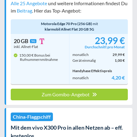
Alle 25 Angebote
und weitere Informationen findest Du
im
Beitrag
. Hier das Top-Angebot:
Motorola Edge 70 Pro (256 GB)
mit
klarmobil Allnet Flat 20 GB 5G
23,99 €
20 GB
5G
inkl. Allnet-Flat
Durchschnitt pro Monat
monatlich
29,99 €
150,00 € Bonus bei
Rufnummern­mitnahme
Gerät einmalig
1,00 €
Handyhase Effektivpreis
4,20 €
monatlich
Zum Gomibo-Angebot
China-Flaggschiff
Mit dem vivo X300 Pro in allen Netzen ab – eff.
kostenlos