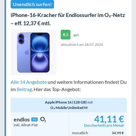
Unendlich surfen!
iPhone-16-Kracher für Endlossurfer im O₂-Netz
– eff. 12,37 € mtl.
8.5
gut
aktualisiert am
28.07.2026
Alle 14 Angebote
und weitere Informationen findest Du
im
Beitrag
. Hier das Top-Angebot:
Apple iPhone 16 (128 GB)
mit
O₂ Mobile Unlimited M
41,11 €
endlos
5G
inkl. Allnet-Flat
Durchschnitt pro Monat
monatlich
34,99 €