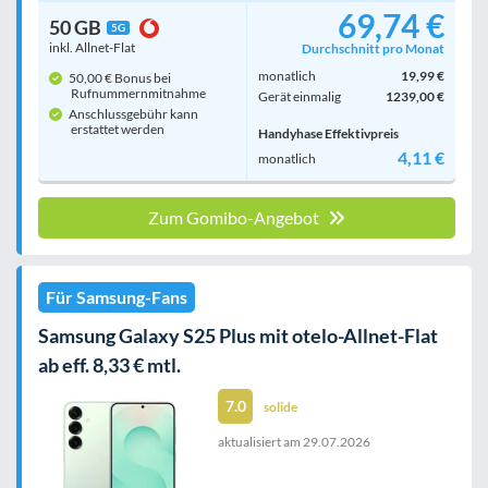
69,74 €
50 GB
5G
inkl. Allnet-Flat
Durchschnitt pro Monat
monatlich
19,99 €
50,00 € Bonus bei
Rufnummern­mitnahme
Gerät einmalig
1239,00 €
Anschlussgebühr kann
erstattet werden
Handyhase Effektivpreis
4,11 €
monatlich
Zum Gomibo-Angebot
Für Samsung-Fans
Samsung Galaxy S25 Plus mit otelo-Allnet-Flat
ab eff. 8,33 € mtl.
7.0
solide
aktualisiert am
29.07.2026