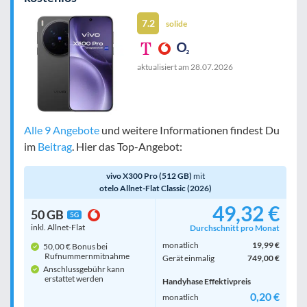
7.2
solide
aktualisiert am
28.07.2026
Alle 9 Angebote
und weitere Informationen findest Du
im
Beitrag
. Hier das Top-Angebot:
vivo X300 Pro (512 GB)
mit
otelo Allnet-Flat Classic (2026)
49,32 €
50 GB
5G
inkl. Allnet-Flat
Durchschnitt pro Monat
monatlich
19,99 €
50,00 € Bonus bei
Rufnummern­mitnahme
Gerät einmalig
749,00 €
Anschlussgebühr kann
erstattet werden
Handyhase Effektivpreis
0,20 €
monatlich