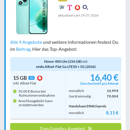
aktualisiert am
29.07.2026
Alle 9 Angebote
und weitere Informationen findest Du
im
Beitrag
. Hier das Top-Angebot:
Honor 400 Lite (256 GB)
mit
otelo Allnet-Flat Go LTE50 + 5G (2026)
16,40 €
15 GB
5G
inkl. Allnet-Flat
Durchschnitt pro Monat
monatlich
14,99 €
50,00 € Bonus bei
Rufnummern­mitnahme
Gerät einmalig
79,00 €
Anschlussgebühr kann
erstattet werden
Handyhase Effektivpreis
8,11 €
monatlich
Zum Gomibo-Angebot