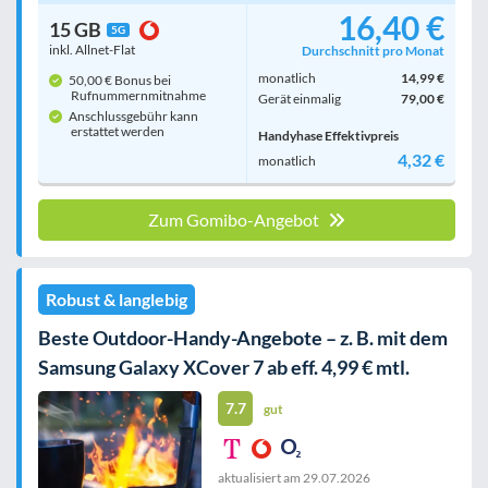
16,40 €
15 GB
5G
inkl. Allnet-Flat
Durchschnitt pro Monat
monatlich
14,99 €
50,00 € Bonus bei
Rufnummern­mitnahme
Gerät einmalig
79,00 €
Anschlussgebühr kann
erstattet werden
Handyhase Effektivpreis
4,32 €
monatlich
Zum Gomibo-Angebot
Robust & langlebig
Beste Outdoor-Handy-Angebote – z. B. mit dem
Samsung Galaxy XCover 7 ab eff. 4,99 € mtl.
7.7
gut
aktualisiert am
29.07.2026