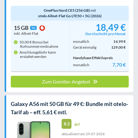
OnePlus Nord CE5 (256 GB)
mit
otelo Allnet-Flat Go LTE50 + 5G (2026)
18,49 €
15 GB
5G
inkl. Allnet-Flat
Durchschnitt pro Monat
monatlich
14,99 €
50,00 € Bonus bei
Rufnummern­mitnahme
Gerät einmalig
129,00 €
Anschlussgebühr kann
erstattet werden
Handyhase Effektivpreis
7,70 €
monatlich
Zum Gomibo-Angebot
Galaxy A56 mit 50 GB für 49 €: Bundle mit otelo-
Tarif ab – eff. 5,61 € mtl.
8.3
gut
aktualisiert am
29.07.2026