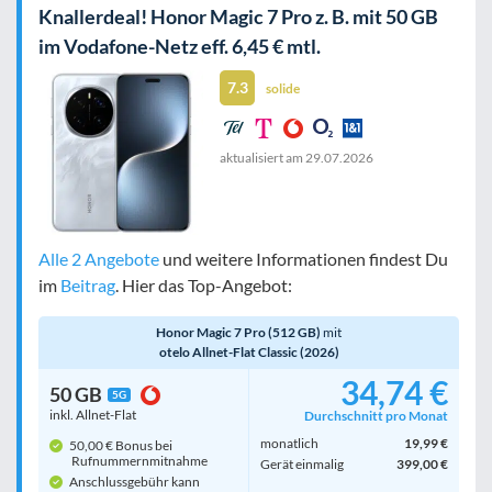
Knallerdeal! Honor Magic 7 Pro z. B. mit 50 GB
im Vodafone-Netz eff. 6,45 € mtl.
7.3
solide
aktualisiert am
29.07.2026
Alle 2 Angebote
und weitere Informationen findest Du
im
Beitrag
. Hier das Top-Angebot:
Honor Magic 7 Pro (512 GB)
mit
otelo Allnet-Flat Classic (2026)
34,74 €
50 GB
5G
inkl. Allnet-Flat
Durchschnitt pro Monat
monatlich
19,99 €
50,00 € Bonus bei
Rufnummern­mitnahme
Gerät einmalig
399,00 €
Anschlussgebühr kann