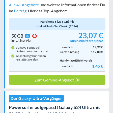
Alle 41 Angebote
und weitere Informationen findest Du
im
Beitrag
. Hier das Top-Angebot:
Fairphone 6 (256 GB)
mit
otelo Allnet-Flat Classic (2026)
23,07 €
50 GB
5G
inkl. Allnet-Flat
Durchschnitt pro Monat
monatlich
19,99 €
50,00 € Bonus bei
Rufnummern­mitnahme
Gerät einmalig
119,00 €
Anschlussgebühr kann
erstattet werden
Handyhase Effektivpreis
1,45 €
monatlich
Zum Gomibo-Angebot
Der Galaxy-Ultra-Vorgänger
Powersurfer aufgepasst! Galaxy S24 Ultra mit