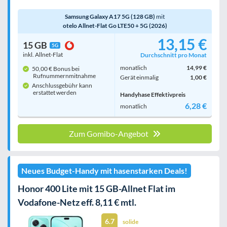
Samsung Galaxy A17 5G (128 GB)
mit
otelo Allnet-Flat Go LTE50 + 5G (2026)
13,15 €
15 GB
5G
inkl. Allnet-Flat
Durchschnitt pro Monat
monatlich
14,99 €
50,00 € Bonus bei
Rufnummern­mitnahme
Gerät einmalig
1,00 €
Anschlussgebühr kann
erstattet werden
Handyhase Effektivpreis
6,28 €
monatlich
Zum Gomibo-Angebot
Neues Budget-Handy mit hasenstarken Deals!
Honor 400 Lite mit 15 GB-Allnet Flat im
Vodafone-Netz eff. 8,11 € mtl.
6.7
solide