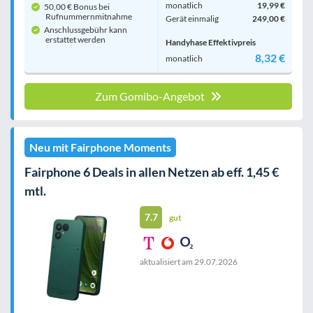
monatlich
19,99 €
50,00 € Bonus bei
Rufnummern­mitnahme
Gerät einmalig
249,00 €
Anschlussgebühr kann
erstattet werden
Handyhase Effektivpreis
8,32 €
monatlich
Zum Gomibo-Angebot
Neu mit Fairphone Moments
Fairphone 6 Deals in allen Netzen ab eff. 1,45 €
mtl.
7.7
gut
aktualisiert am
29.07.2026