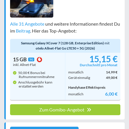
Alle 31 Angebote
und weitere Informationen findest Du
im
Beitrag
. Hier das Top-Angebot:
Samsung Galaxy XCover 7 (128 GB, Enterprise Edition)
mit
otelo Allnet-Flat Go LTE50 + 5G (2026)
15,15 €
15 GB
5G
inkl. Allnet-Flat
Durchschnitt pro Monat
monatlich
14,99 €
50,00 € Bonus bei
Rufnummern­mitnahme
Gerät einmalig
49,00 €
Anschlussgebühr kann
erstattet werden
Handyhase Effektivpreis
6,00 €
monatlich
Zum Gomibo-Angebot