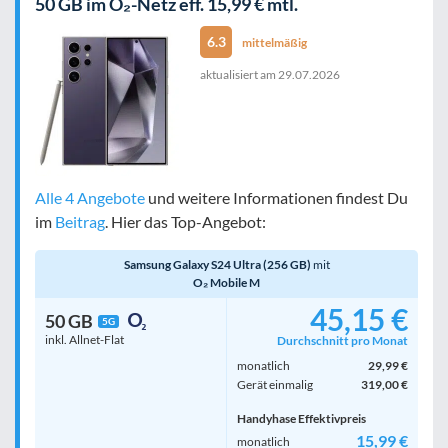
50 GB im O₂-Netz eff. 15,99 € mtl.
6.3
mittelmäßig
aktualisiert am
29.07.2026
Alle 4 Angebote
und weitere Informationen findest Du
im
Beitrag
. Hier das Top-Angebot:
Samsung Galaxy S24 Ultra (256 GB)
mit
O₂ Mobile M
45,15 €
50 GB
5G
inkl. Allnet-Flat
Durchschnitt pro Monat
monatlich
29,99 €
Gerät einmalig
319,00 €
Handyhase Effektivpreis
15,99 €
monatlich