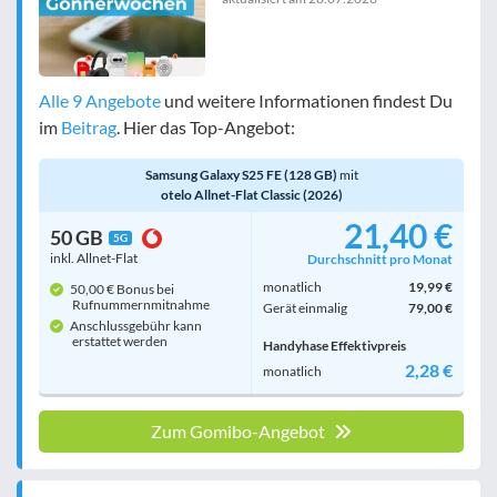
Alle 9 Angebote
und weitere Informationen findest Du
im
Beitrag
. Hier das Top-Angebot:
Samsung Galaxy S25 FE (128 GB)
mit
otelo Allnet-Flat Classic (2026)
21,40 €
50 GB
5G
inkl. Allnet-Flat
Durchschnitt pro Monat
monatlich
19,99 €
50,00 € Bonus bei
Rufnummern­mitnahme
Gerät einmalig
79,00 €
Anschlussgebühr kann
erstattet werden
Handyhase Effektivpreis
2,28 €
monatlich
Zum Gomibo-Angebot