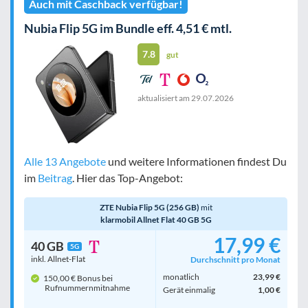
Auch mit Caschback verfügbar!
Nubia Flip 5G im Bundle eff. 4,51 € mtl.
7.8
gut
aktualisiert am
29.07.2026
Alle 13 Angebote
und weitere Informationen findest Du
im
Beitrag
. Hier das Top-Angebot:
ZTE Nubia Flip 5G (256 GB)
mit
klarmobil Allnet Flat 40 GB 5G
17,99 €
40 GB
5G
inkl. Allnet-Flat
Durchschnitt pro Monat
monatlich
23,99 €
150,00 € Bonus bei
Rufnummern­mitnahme
Gerät einmalig
1,00 €