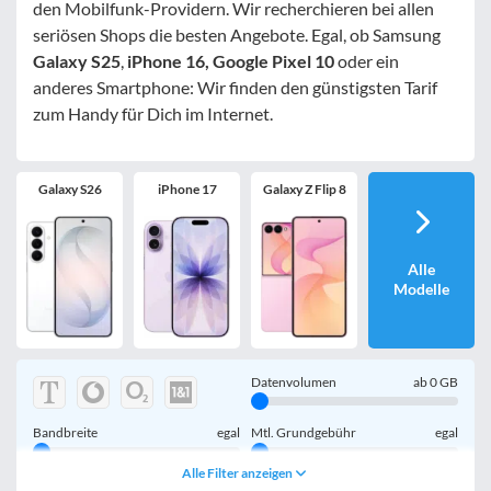
den Mobilfunk-Providern. Wir recherchieren bei allen
seriösen Shops die besten Angebote. Egal, ob Samsung
Galaxy S25
,
iPhone 16, Google Pixel 10
oder ein
anderes Smartphone: Wir finden den günstigsten Tarif
zum Handy für Dich im Internet.
Galaxy S26
iPhone 17
Galaxy Z Flip 8
Alle
Modelle
Datenvolumen
ab
0
GB
Bandbreite
egal
Mtl. Grundgebühr
egal
Alle Filter anzeigen
Handy einmalig
egal