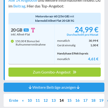
Alle 14 Angebote
und weitere Informationen findest Du
im
Beitrag
. Hier das Top-Angebot:
Motorola razr 60 (256 GB)
mit
klarmobil Allnet Flat 20 GB 5G
24,99 €
20 GB
5G
inkl. Allnet-Flat
Durchschnitt pro Monat
monatlich
30,99 €
150,00 € Bonus bei
Rufnummern­mitnahme
Gerät einmalig
1,00 €
Handyhase Effektivpreis
4,61 €
monatlich
Zum Gomibo-Angebot
Weitere Beiträge anzeigen
Erste
«
10
11
12
13
14
15
16
17
18
19