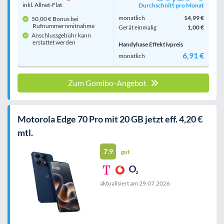
inkl. Allnet-Flat
Durchschnitt pro Monat
monatlich
14,99 €
50,00 € Bonus bei
Rufnummern­mitnahme
Gerät einmalig
1,00 €
Anschlussgebühr kann
erstattet werden
Handyhase Effektivpreis
6,91 €
monatlich
Zum Gomibo-Angebot
Motorola Edge 70 Pro mit 20 GB jetzt eff. 4,20 €
mtl.
7.9
gut
aktualisiert am
29.07.2026