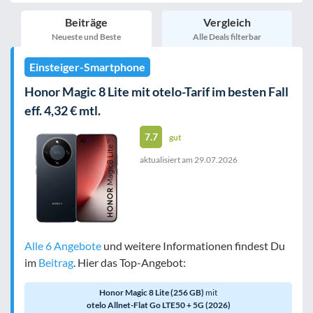
inkl. Young-Tarife
Beiträge
Vergleich
nur 5G-Tarife
inkl. Kombi-Tarife
Neueste und Beste
Alle Deals filterbar
eSIM
MultiSIM
Einsteiger-Smartphone
mobile Festnetznummer
Honor Magic 8 Lite mit otelo-Tarif im besten Fall
eff. 4,32 € mtl.
7.7
gut
aktualisiert am
29.07.2026
Handy-Speicher
egal
nur 5G-Handys
Bewertung
egal
Alle 6 Angebote
und weitere Informationen findest Du
im
Beitrag
. Hier das Top-Angebot:
Filter zurücksetzen
Honor Magic 8 Lite (256 GB)
mit
otelo Allnet-Flat Go LTE50 + 5G (2026)