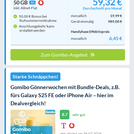
59,32 €
50 GB
5G
inkl. Allnet-Flat
Durchschnitt pro Monat
monatlich
19,99 €
50,00 € Bonus bei
Rufnummern­mitnahme
Gerät einmalig
989,00 €
Anschlussgebühr kann
erstattet werden
Handyhase Effektivpreis
6,45 €
monatlich
Zum Gomibo-Angebot
Starke Schnäppchen!
Gomibo Gönnerwochen mit Bundle-Deals, z.B.
fürs Galaxy S25 FE oder iPhone Air – hier im
Dealvergleich!
8.7
sehr gut
aktualisiert am
28.07.2026