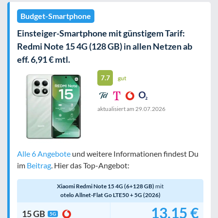
Budget-Smartphone
Einsteiger-Smartphone mit günstigem Tarif:
Redmi Note 15 4G (128 GB) in allen Netzen ab
eff. 6,91 € mtl.
7.7
gut
aktualisiert am
29.07.2026
Alle 6 Angebote
und weitere Informationen findest Du
im
Beitrag
. Hier das Top-Angebot:
Xiaomi Redmi Note 15 4G (6+128 GB)
mit
otelo Allnet-Flat Go LTE50 + 5G (2026)
13,15 €
15 GB
5G