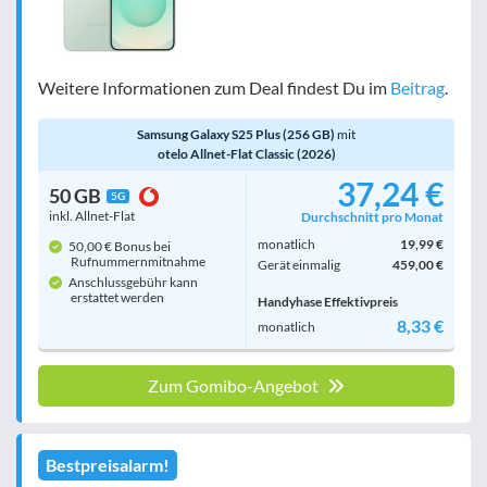
Weitere Informationen zum Deal findest Du im
Beitrag
.
Samsung Galaxy S25 Plus (256 GB)
mit
otelo Allnet-Flat Classic (2026)
37,24 €
50 GB
5G
inkl. Allnet-Flat
Durchschnitt pro Monat
monatlich
19,99 €
50,00 € Bonus bei
Rufnummern­mitnahme
Gerät einmalig
459,00 €
Anschlussgebühr kann
erstattet werden
Handyhase Effektivpreis
8,33 €
monatlich
Zum Gomibo-Angebot
Bestpreisalarm!