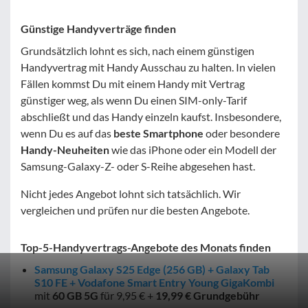
Günstige Handyverträge finden
Grundsätzlich lohnt es sich, nach einem günstigen
Handyvertrag mit Handy Ausschau zu halten. In vielen
Fällen kommst Du mit einem Handy mit Vertrag
günstiger weg, als wenn Du einen SIM-only-Tarif
abschließt und das Handy einzeln kaufst. Insbesondere,
wenn Du es auf das
beste Smartphone
oder besondere
Handy-Neuheiten
wie das iPhone oder ein Modell der
Samsung-Galaxy-Z- oder S-Reihe abgesehen hast.
Nicht jedes Angebot lohnt sich tatsächlich. Wir
vergleichen und prüfen nur die besten Angebote.
Top-5-Handyvertrags-Angebote des Monats finden
Samsung Galaxy S25 Edge (256 GB) + Galaxy Tab
S10 FE + Vodafone Smart Entry Young GigaKombi
mit
60 GB
5G
für 9,95 € +
19,99 € Grundgebühr