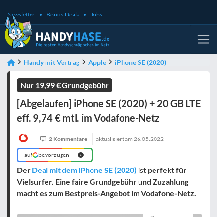
Newsletter
Bonus-Deals
Jobs
Handy mit Vertrag
Apple
iPhone SE (2020)
Nur 19,99 € Grundgebühr
[Abgelaufen] iPhone SE (2020) + 20 GB LTE
eff. 9,74 € mtl. im Vodafone-Netz
2 Kommentare
aktualisiert am
26.05.2022
auf
bevorzugen
Der
Deal mit dem iPhone SE (2020)
ist perfekt für
Vielsurfer. Eine faire Grundgebühr und Zuzahlung
macht es zum Bestpreis-Angebot im Vodafone-Netz.