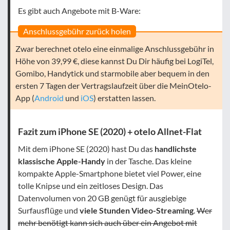
Es gibt auch Angebote mit B-Ware:
Anschlussgebühr zurück holen
Zwar berechnet otelo eine einmalige Anschlussgebühr in
Höhe von 39,99 €, diese kannst Du Dir häufig bei LogiTel,
Gomibo, Handytick und starmobile aber bequem in den
ersten 7 Tagen der Vertragslaufzeit über die MeinOtelo-
App (
Android
und
iOS
) erstatten lassen.
Fazit zum iPhone SE (2020) + otelo Allnet-Flat
Mit dem iPhone SE (2020) hast Du das
handlichste
klassische Apple-Handy
in der Tasche. Das kleine
kompakte Apple-Smartphone bietet viel Power, eine
tolle Knipse und ein zeitloses Design. Das
Datenvolumen von 20 GB genügt für ausgiebige
Surfausflüge und
viele Stunden Video-Streaming
.
Wer
mehr benötigt kann sich auch über ein Angebot mit