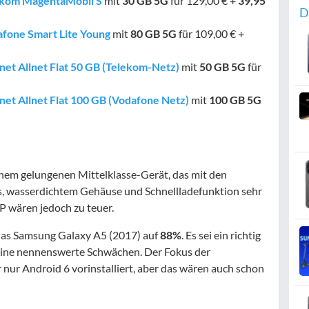
lekom MagentaMobil S
mit
30 GB
5G
für 129,00 € +
39,95
D
afone Smart Lite Young
mit
80 GB
5G
für 109,00 € +
net Allnet Flat 50 GB (Telekom-Netz)
mit
50 GB
5G
für
net Allnet Flat 100 GB (Vodafone Netz)
mit
100 GB
5G
inem gelungenen Mittelklasse-Gerät, das mit den
, wasserdichtem Gehäuse und Schnellladefunktion sehr
P wären jedoch zu teuer.
s Samsung Galaxy A5 (2017) auf
88%
. Es sei ein richtig
keine nennenswerte Schwächen. Der Fokus der
 nur Android 6 vorinstalliert, aber das wären auch schon