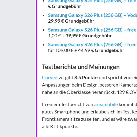
Samsung Galaxy S25 Plus (256 GB) + Te
€ Grundgebühr
Samsung Galaxy S26 Plus (256 GB) + Vod
29,99 € Grundgebühr
Samsung Galaxy S26 Plus (256 GB) + free
1,00 € +
39,99 € Grundgebühr
Samsung Galaxy S26 Plus (256 GB) + free
für 109,00 € +
44,99 € Grundgebühr
Testberichte und Meinungen
Curved
vergibt
8.5 Punkte
und spricht von e
Anpassungen beim Design, besseren Kameras
nahe an die Oberklasse heranrückt. 429 € OV
In einem Testbericht von
areamobile
kommt da
gutes Smartphone und erlaube sich im Test 
Frontkamera sitze zu selten, und es wäre zwar
alle Kritikpunkte.