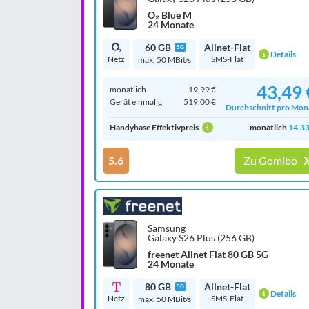
O₂ Blue M
24 Monate
60 GB
Allnet-Flat
5G
Details
Netz
SMS-Flat
max. 50 MBit/s
43,49 
monatlich
19,99 €
Gerät einmalig
519,00 €
Durchschnitt pro Mon
Handyhase Effektivpreis
monatlich
14,33
5.6
Zu Gomibo
Samsung
Galaxy S26 Plus (256 GB)
freenet Allnet Flat 80 GB 5G
24 Monate
80 GB
Allnet-Flat
5G
Details
Netz
SMS-Flat
max. 50 MBit/s