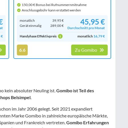
150,00 € Bonus bei Rufnummernmitnahme
Anschlussgebühr kann erstattet werden
€
45,95 €
monatlich
39,95 €
Gerät einmalig
289,00 €
at
Durchschnitt pro Monat
 €
Handyhase Effektivpreis
monatlich
16,79 €
6.6
Zu Gomibo
bo kein absoluter Neuling ist.
Gomibo ist Teil des
hops Belsimpel
.
hon im Jahr 2006 gelegt. Seit 2021 expandiert
annten Marke Gomibo in zahlreiche europäische Märkte,
, Spanien und Frankreich vertreten.
Gomibo Erfahrungen