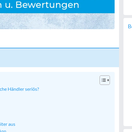
B
che Händler seriös?
iter aus
App