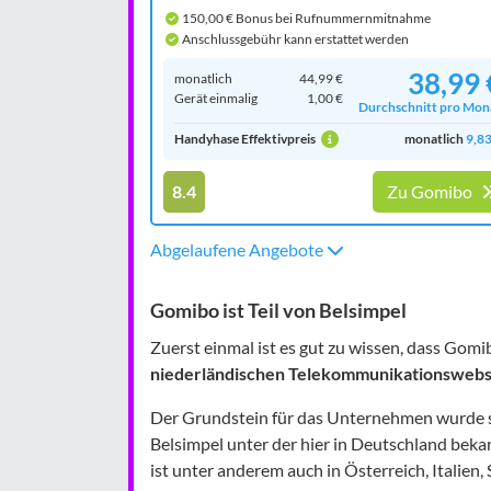
150,00 € Bonus bei Rufnummernmitnahme
Anschlussgebühr kann erstattet werden
38,99 
monatlich
44,99 €
Gerät einmalig
1,00 €
Durchschnitt pro Mon
Handyhase Effektivpreis
monatlich
9,83
8.4
Zu Gomibo
Abgelaufene Angebote
Gomibo ist Teil von Belsimpel
Zuerst einmal ist es gut zu wissen, dass Gomi
niederländischen Telekommunikationswebs
Der Grundstein für das Unternehmen wurde sc
Belsimpel unter der hier in Deutschland bek
ist unter anderem auch in Österreich, Italien