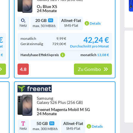
O₂ Blue XS
24 Monate
20 GB
Allnet-Flat
5G
Details
Netz
SMS-Flat
max. 50 MBit/s
€
42,24 €
monatlich
9,99 €
Gerät einmalig
729,00 €
at
Durchschnitt pro Monat
 €
Handyhase Effektivpreis
monatlich
13,08 €
4.8
Zu Gomibo
Samsung
Galaxy S26 Plus (256 GB)
freenet Magenta Mobil M 5G
24 Monate
50 GB
Allnet-Flat
5G
Details
Netz
SMS-Flat
max. 300 MBit/s