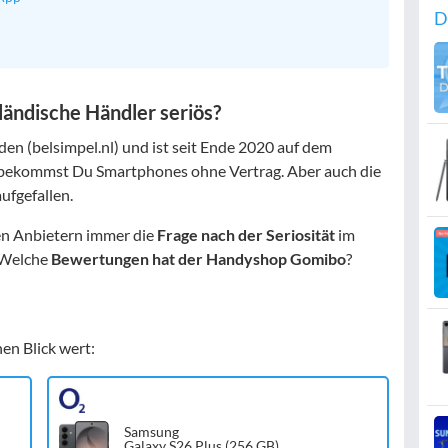
D
ländische Händler seriös?
n (belsimpel.nl) und ist seit Ende 2020 auf dem
bekommst Du Smartphones ohne Vertrag. Aber auch die
ufgefallen.
en Anbietern immer die
Frage nach der Seriosität
im
 Welche
Bewertungen hat der Handyshop Gomibo
?
nen Blick wert:
Samsung
Galaxy S26 Plus (256 GB)