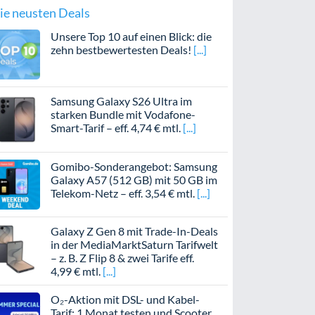
ie neusten Deals
Unsere Top 10 auf einen Blick: die
zehn bestbewertesten Deals!
Samsung Galaxy S26 Ultra im
starken Bundle mit Vodafone-
Smart-Tarif – eff. 4,74 € mtl.
Gomibo-Sonderangebot: Samsung
Galaxy A57 (512 GB) mit 50 GB im
Telekom-Netz – eff. 3,54 € mtl.
Galaxy Z Gen 8 mit Trade-In-Deals
in der MediaMarktSaturn Tarifwelt
– z. B. Z Flip 8 & zwei Tarife eff.
4,99 € mtl.
O₂-Aktion mit DSL- und Kabel-
Tarif: 1 Monat testen und Scooter