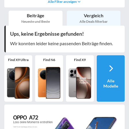
Alle Filter anzeigen
Handy einmalig
egal
inkl. Young-Tarife
Beiträge
Vergleich
nur 5G-Tarife
inkl. Kombi-Tarife
Neueste und Beste
Alle Deals filterbar
eSIM
MultiSIM
Ups, keine Ergebnisse gefunden!
mobile Festnetznummer
Wir konnten leider keine passenden Beiträge finden.
Find X9 Ultra
Find N6
Find X9
Handy-Speicher
egal
nur 5G-Handys
Alle
Modelle
Bewertung
egal
Filter zurücksetzen