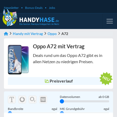
Newsletter
Bonus-Deals
Jobs
Handy mit Vertrag
Oppo
A72
Oppo A72 mit Vertrag
Deals rund um das Oppo A72 gibt es in
allen Netzen zu niedrigen Preisen.
Preisverlauf
Datenvolumen
ab
0
GB
Bandbreite
egal
Mtl. Grundgebühr
egal