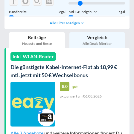
Bandbreite
egal
Mtl. Grundgebühr
egal
Alle Filter anzeigen
Handy einmalig
egal
inkl. Young-Tarife
Beiträge
Vergleich
nur 5G-Tarife
inkl. Kombi-Tarife
Neueste und Beste
Alle Deals filterbar
eSIM
MultiSIM
Inkl. WLAN-Router
mobile Festnetznummer
Die günstigste Kabel-Internet-Flat ab 18,99 €
mtl. jetzt mit 50 € Wechselbonus
8.0
gut
aktualisiert am
06.08.2026
Handy-Speicher
egal
nur 5G-Handys
Bewertung
egal
Alle 3 Angebote
und weitere Informationen findest Du