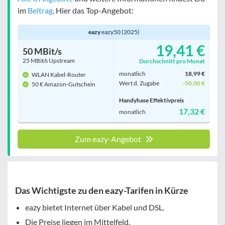
im
Beitrag
. Hier das Top-Angebot:
Filter zurücksetzen
eazy
eazy50 (2025)
19,41 €
50 MBit/s
25 MBit/s Upstream
Durchschnitt pro Monat
monatlich
18,99 €
WLAN Kabel-Router
Wert d. Zugabe
-50,00 €
50 € Amazon-Gutschein
Handyhase Effektivpreis
17,32 €
monatlich
Zum eazy-Angebot
Das Wichtigste zu den eazy-Tarifen in Kürze
eazy bietet Internet über Kabel und DSL.
Die Preise liegen im Mittelfeld.