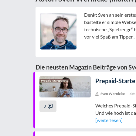
Denkt Sven an sein erstes
bastelte er simple Webse
technische „Spielzeuge“ h
vor viel Spaß am Tippen.
Die neusten Magazin Beiträge von Sv
Prepaid-Starte
Sven Wernicke
aktu
Welches Prepaid-Sta
2
Und wie hoch ist da
[weiterlesen]