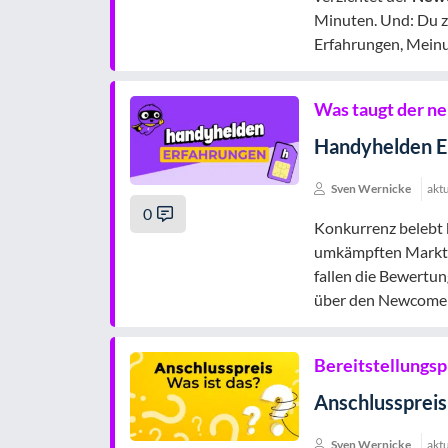
Minuten. Und: Du z
Erfahrungen, Meinu
Was taugt der n
Handyhelden E
Sven Wernicke
aktu
0
Konkurrenz belebt 
umkämpften Markt. 
fallen die Bewertu
über den Newcome
Bereitstellungspr
Anschlusspreis:
Sven Wernicke
aktu