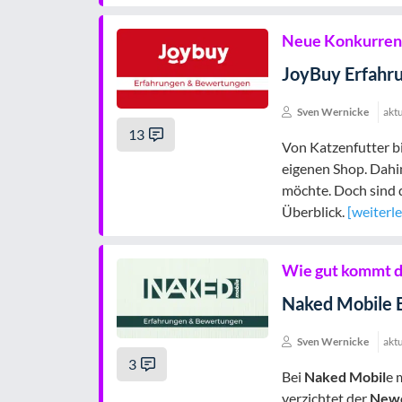
Neue Konkurrenz
JoyBuy Erfahr
Sven Wernicke
aktu
13
Von Katzenfutter b
eigenen Shop. Dah
möchte. Doch sind 
Überblick.
[weiterl
Wie gut kommt d
Naked Mobile 
Sven Wernicke
aktu
3
Bei
Naked Mobil
e 
verzichtet der
New