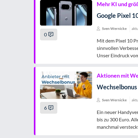
Mehr KI und grö
Google Pixel 10
Sven Wernicke
aktu
0
Mit dem Pixel 10 P
sinnvollen Verbess
Unser Eindruck vom
Aktionen mit W
Wechselbonus 
Sven Wernicke
aktu
6
Ein neuer Handyver
bis zu 300 Euro. Al
manchmal versteck