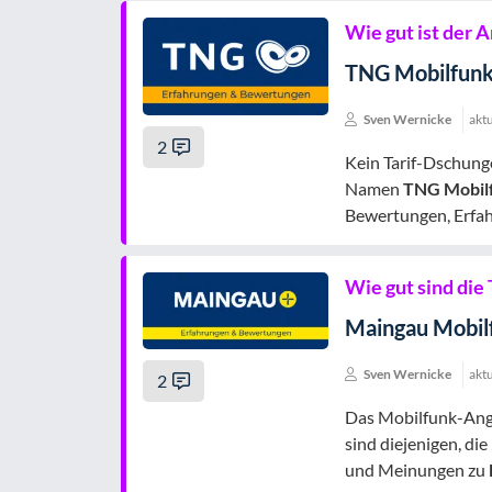
Wie gut ist der A
TNG Mobilfunk
Sven Wernicke
aktu
2
Kein Tarif-Dschung
Namen
TNG Mobil
Bewertungen, Erfah
Wie gut sind die
Maingau Mobil
Sven Wernicke
aktu
2
Das Mobilfunk-An
sind diejenigen, d
und Meinungen zu