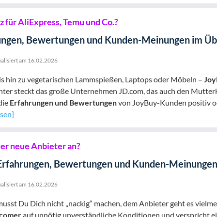
 für AliExpress, Temu und Co.?
ungen, Bewertungen und Kunden-Meinungen im Üb
alisiert am
16.02.2026
is hin zu vegetarischen Lammspießen, Laptops oder Möbeln –
Joy
inter steckt das große Unternehmen JD.com, das auch den Mutt
die
Erfahrungen und Bewertungen
von JoyBuy-Kunden positiv od
esen]
er neue Anbieter an?
Erfahrungen, Bewertungen und Kunden-Meinungen 
alisiert am
16.02.2026
musst Du Dich nicht „nackig“ machen, dem Anbieter geht es vielmeh
comer
auf unnötig unverständliche Konditionen und verspricht e