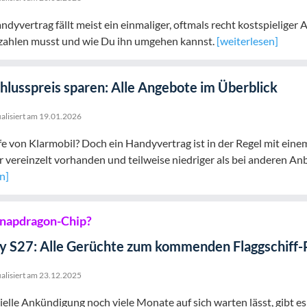
dyvertrag fällt meist ein einmaliger, oftmals recht kostspieliger
l zahlen musst und wie Du ihn umgehen kannst.
[weiterlesen]
hlusspreis sparen: Alle Angebote im Überblick
alisiert am
19.01.2026
rife von Klarmobil? Doch ein Handyvertrag ist in der Regel mit ei
ur vereinzelt vorhanden und teilweise niedriger als bei anderen An
n]
napdragon-Chip?
y S27: Alle Gerüchte zum kommenden Flaggschiff
alisiert am
23.12.2025
ielle Ankündigung noch viele Monate auf sich warten lässt, gibt 