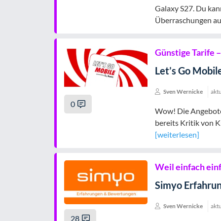
Galaxy S27. Du kan
Überraschungen aus
Günstige Tarife 
Let’s Go Mobi
Sven Wernicke
aktu
0
Wow! Die Angebote 
bereits Kritik von 
[weiterlesen]
Weil einfach einf
Simyo Erfahru
Sven Wernicke
aktu
28