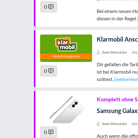
0
Bei einem neuen Han
diesen in der Rege
Klarmobil Ansc
Sven Wernicke
aktu
Dir gefallen die Ta
0
ist bei Klarmobil n
solltest.
[weiterlese
Komplett ohne S
Samsung Galax
Sven Wernicke
aktu
0
Auch wenn die offiz