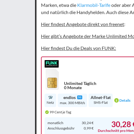
Marken, etwa die
Klarmobil-Tarife
oder aber 
und natürlich die Handyhelden. Auch diese An
Hier findest Angebote direkt von freenet
:
Hier gibt’s Angebote der Marke Unlimited Mo
Hier findest Du die Deals von FUNK:
Unlimited Täglich
0 Monate
endlos
Allnet-Flat
5G
Details
Netz
SMS-Flat
max. 300 MBit/s
99 Cent je Tag
30,28 
monatlich
30,24 €
Anschluss­gebühr
0,99 €
Durchschnitt pro Mon