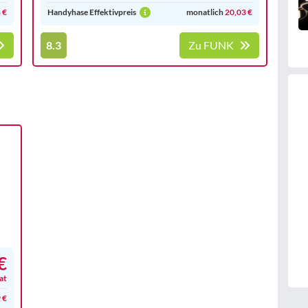
 €
Handyhase Effektivpreis
monatlich
20,03 €
8.3
Zu FUNK
€
at
 €