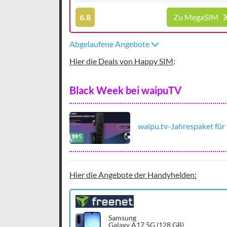
6.8
Zu MegaSIM
Abgelaufene Angebote
Hier die Deals von Happy SIM
:
Black Week bei waipuTV
waipu.tv-Jahrespaket für 
Hier die Angebote der Handyhelden:
Samsung
Galaxy A17 5G (128 GB)