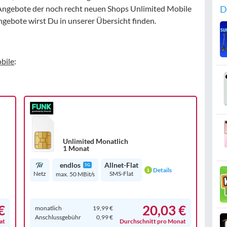
D
Angebote der noch recht neuen Shops Unlimited Mobile
gebote wirst Du in unserer Übersicht finden.
bile
:
Unlimited Monatlich
1 Monat
endlos
Allnet-Flat
5G
Details
Netz
SMS-Flat
max. 50 MBit/s
€
20,03 €
monatlich
19,99 €
Anschluss­gebühr
0,99 €
at
Durchschnitt pro Monat