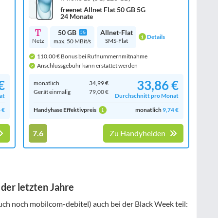
freenet Allnet Flat 50 GB 5G
24 Monate
50 GB
Allnet-Flat
5G
Details
Netz
SMS-Flat
max. 50 MBit/s
110,00 € Bonus bei Rufnummernmitnahme
Anschlussgebühr kann erstattet werden
€
33,86 €
monatlich
34,99 €
Gerät einmalig
79,00 €
at
Durchschnitt pro Monat
 €
Handyhase Effektivpreis
monatlich
9,74 €
7.6
Zu Handyhelden
der letzten Jahre
uch noch mobilcom-debitel) auch bei der Black Week teil: