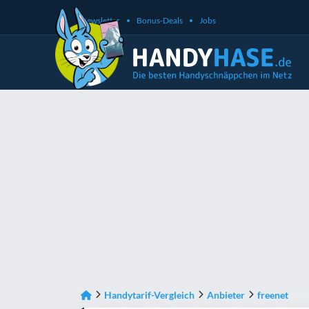
Newsletter
Bonus-Deals
Jobs
Handytarif-Vergleich
Anbieter
freenet