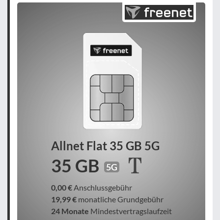
Allnet Flat 35 GB 5G
35 GB
5G
0,00 €
Anschlussgebühr
19,99 €
monatliche Grundgebühr
24 Monate
Mindestvertragslaufzeit