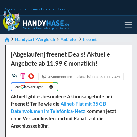
Newsletter
Bonus-Deals
Jobs
Handytarif-Vergleich
Anbieter
freenet
[Abgelaufen] freenet Deals! Aktuelle
Angebote ab 11,99 € monatlich!
0 Kommentare
aktualisiert am
01.11.2024
auf
bevorzugen
Aktuell gibt es besondere Aktionsangebote bei
freenet! Tarife wie die
Allnet-Flat mit 35 GB
Datenvolumen im Telefónica-Netz
kommen jetzt
ohne Versandkosten und mit Rabatt auf die
Anschlussgebühr!