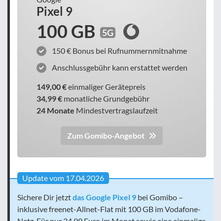
Pixel 9
100 GB
5G
150 € Bonus bei Rufnummernmitnahme
Anschlussgebühr kann erstattet werden
149,00 €
einmaliger Gerätepreis
34,99 €
monatliche Grundgebühr
24 Monate
Mindestvertragslaufzeit
Zum Gomibo-Angebot
Update vom 17.04.2026
Sichere Dir jetzt
das Google Pixel 9
bei Gomibo –
inklusive freenet-Allnet-Flat mit 100 GB im Vodafone-
Netz. Für nur 34,99 Euro im Monat sowie eine einmalige