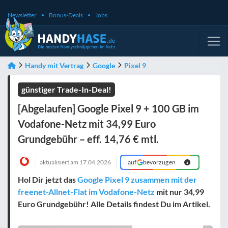
Newsletter
Bonus-Deals
Jobs
Handy mit Vertrag
Google
Pixel 9
günstiger Trade-In-Deal!
[Abgelaufen] Google Pixel 9 + 100 GB im
Vodafone-Netz mit 34,99 Euro
Grundgebühr – eff. 14,76 € mtl.
aktualisiert am
17.04.2026
auf
bevorzugen
Hol Dir jetzt das
Google Pixel 9 zusammen mit der
freenet-Allnet-Flat im Vodafone-Netz
mit nur 34,99
Euro Grundgebühr! Alle Details findest Du im Artikel.