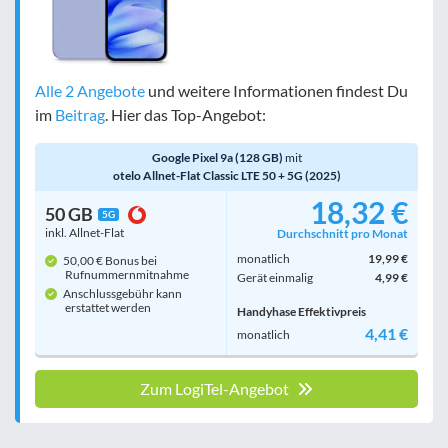
Alle 2 Angebote
und weitere Informationen findest Du
im
Beitrag
. Hier das Top-Angebot:
Google Pixel 9a (128 GB)
mit
otelo Allnet-Flat Classic LTE 50 + 5G (2025)
18,32 €
50 GB
5G
inkl. Allnet-Flat
Durchschnitt pro Monat
monatlich
19,99 €
50,00 € Bonus bei
Rufnummern­mitnahme
Gerät einmalig
4,99 €
Anschlussgebühr kann
erstattet werden
Handyhase Effektivpreis
4,41 €
monatlich
Zum LogiTel-Angebot