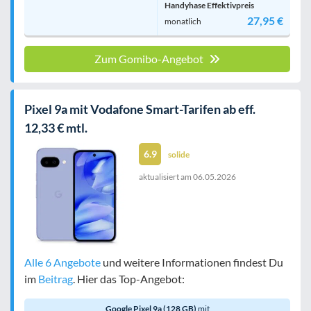
Handyhase Effektivpreis
27,95 €
monatlich
Zum Gomibo-Angebot
Pixel 9a mit Vodafone Smart-Tarifen ab eff.
12,33 € mtl.
6.9
solide
aktualisiert am
06.05.2026
Alle 6 Angebote
und weitere Informationen findest Du
im
Beitrag
. Hier das Top-Angebot:
Google Pixel 9a (128 GB)
mit