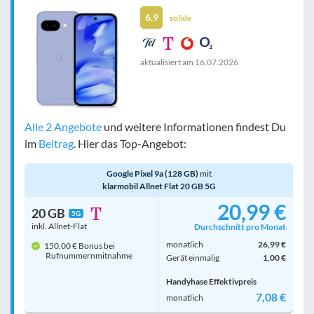
6.9
solide
Handy-Speicher
egal
nur 5G-Handys
aktualisiert am
16.07.2026
Bewertung
egal
Alle 2 Angebote
und weitere Informationen findest Du
im
Beitrag
. Hier das Top-Angebot:
Google Pixel 9a (128 GB)
mit
Filter zurücksetzen
klarmobil Allnet Flat 20 GB 5G
20,99 €
20 GB
5G
inkl. Allnet-Flat
Durchschnitt pro Monat
monatlich
26,99 €
150,00 € Bonus bei
Rufnummern­mitnahme
Gerät einmalig
1,00 €
Handyhase Effektivpreis
7,08 €
monatlich