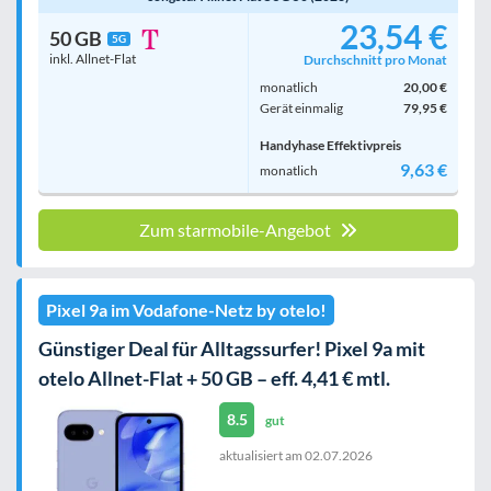
23,54 €
50 GB
5G
inkl. Allnet-Flat
Durchschnitt pro Monat
monatlich
20,00 €
Gerät einmalig
79,95 €
Handyhase Effektivpreis
9,63 €
monatlich
Zum starmobile-Angebot
Pixel 9a im Vodafone-Netz by otelo!
Günstiger Deal für Alltagssurfer! Pixel 9a mit
otelo Allnet-Flat + 50 GB – eff. 4,41 € mtl.
8.5
gut
aktualisiert am
02.07.2026