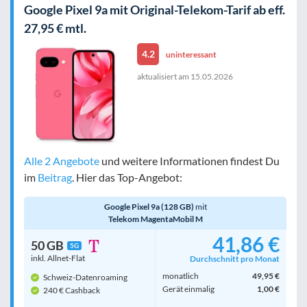
Google Pixel 9a mit Original-Telekom-Tarif ab eff.
27,95 € mtl.
4.2
uninteressant
aktualisiert am
15.05.2026
Alle 2 Angebote
und weitere Informationen findest Du
im
Beitrag
. Hier das Top-Angebot:
Google Pixel 9a (128 GB)
mit
Telekom MagentaMobil M
41,86 €
50 GB
5G
inkl. Allnet-Flat
Durchschnitt pro Monat
monatlich
49,95 €
Schweiz-Datenroaming
Gerät einmalig
1,00 €
240 € Cashback