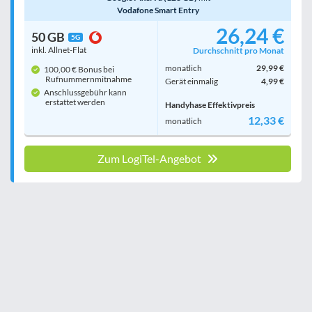
Vodafone Smart Entry
26,24 €
50 GB
5G
inkl. Allnet-Flat
Durchschnitt pro Monat
monatlich
29,99 €
100,00 € Bonus bei
Rufnummern­mitnahme
Gerät einmalig
4,99 €
Anschlussgebühr kann
erstattet werden
Handyhase Effektivpreis
12,33 €
monatlich
Zum LogiTel-Angebot