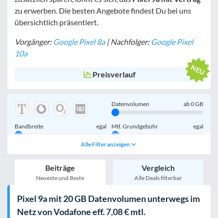
zu erwerben. Die besten Angebote findest Du bei uns
übersichtlich präsentiert.
Vorgänger:
Google Pixel 8a
| Nachfolger:
Google Pixel
10a
Preisverlauf
Datenvolumen
ab
0
GB
Bandbreite
egal
Mtl. Grundgebühr
egal
Alle Filter anzeigen
Handy einmalig
egal
inkl. Young-Tarife
Beiträge
Vergleich
nur 5G-Tarife
inkl. Kombi-Tarife
Neueste und Beste
Alle Deals filterbar
eSIM
MultiSIM
Pixel 9a mit 20 GB Datenvolumen unterwegs im
mobile Festnetznummer
Netz von Vodafone eff. 7,08 € mtl.