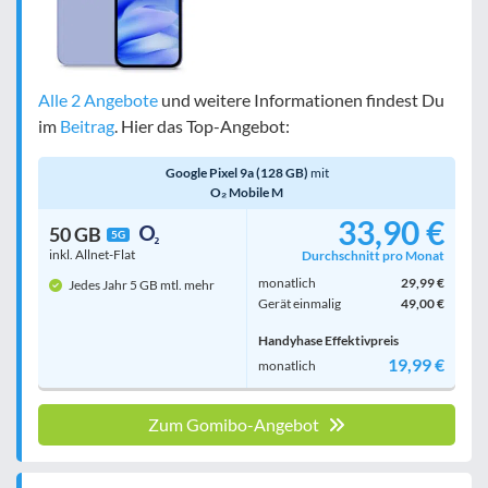
Alle 2 Angebote
und weitere Informationen findest Du
im
Beitrag
. Hier das Top-Angebot:
Google Pixel 9a (128 GB)
mit
O₂ Mobile M
33,90 €
50 GB
5G
inkl. Allnet-Flat
Durchschnitt pro Monat
monatlich
29,99 €
Jedes Jahr 5 GB mtl. mehr
Gerät einmalig
49,00 €
Handyhase Effektivpreis
19,99 €
monatlich
Zum Gomibo-Angebot