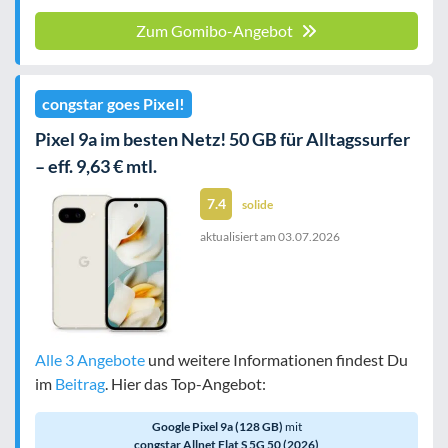
Zum Gomibo-Angebot
congstar goes Pixel!
Pixel 9a im besten Netz! 50 GB für Alltagssurfer
– eff. 9,63 € mtl.
7.4
solide
aktualisiert am
03.07.2026
Alle 3 Angebote
und weitere Informationen findest Du
im
Beitrag
. Hier das Top-Angebot:
Google Pixel 9a (128 GB)
mit
congstar Allnet Flat S 5G 50 (2026)