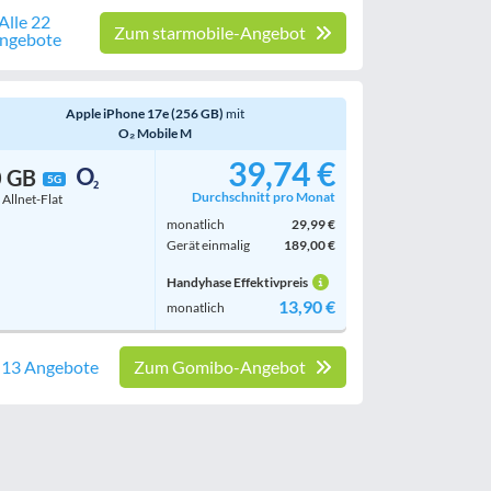
Alle 22
Zum starmobile-Angebot
ngebote
Apple iPhone 17e (256 GB)
mit
O₂ Mobile M
39,74 €
0 GB
5G
Durchschnitt pro Monat
. Allnet-Flat
monatlich
29,99 €
Gerät einmalig
189,00 €
Handyhase Effektivpreis
13,90 €
monatlich
e 13 Angebote
Zum Gomibo-Angebot