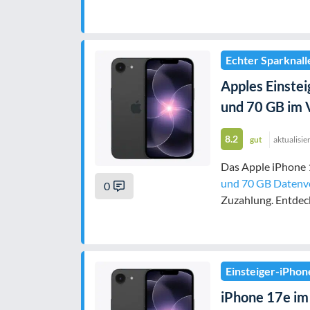
Echter Sparknall
Apples Einstei
und 70 GB im V
8.2
gut
aktualisie
Das Apple iPhone
und 70 GB Daten
0
Zuzahlung. Entdeck
Einsteiger-iPhon
iPhone 17e im 