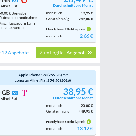
0 GB
5G
Durchschnitt pro Monat
. Allnet-Flat
monatlich
19,99 €
0,00 € Bonus bei
Rufnummern­mitnahme
Gerät einmalig
249,00 €
nschlussgebühr kann
erstattet werden
Handyhase Effektivpreis
2,66 €
monatlich
e 12 Angebote
Zum LogiTel-Angebot
Apple iPhone 17e (256 GB)
mit
congstar Allnet Flat S 5G 50 (2026)
38,95 €
0 GB
5G
Durchschnitt pro Monat
. Allnet-Flat
monatlich
20,00 €
Gerät einmalig
449,95 €
Handyhase Effektivpreis
13,12 €
monatlich