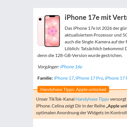
iPhone 17e mit Vert
Das iPhone 17e ist 2026 der gü
aktualisiertem Prozessor und 5
auch die Single-Kamera auf der R
Löblich: Tatsächlich bekommst D
denn die 128-GB-Version wurde gestrichen.
Vorgänger:
iPhone 16e
Familie:
iPhone 17
,
iPhone 17 Pro
,
iPhone 17 
Handyhase Tipps: Apple unlocked
Unser TikTok-Kanal
Handyhase Tipps
versorgt 
iPhone. Celina zeigt Dir in der Reihe
„Apple un
optimalen Anordnung der Widgets im Kontrol