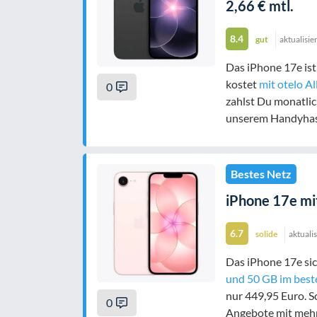
2,66 € mtl.
8.4
gut
aktualisie
Das iPhone 17e is
kostet
mit otelo Al
0
zahlst Du monatlic
unserem Handyhas
Bestes Netz
iPhone 17e mit
6.7
solide
aktuali
Das iPhone 17e sic
und 50 GB im best
nur 449,95 Euro. 
0
Angebote mit meh