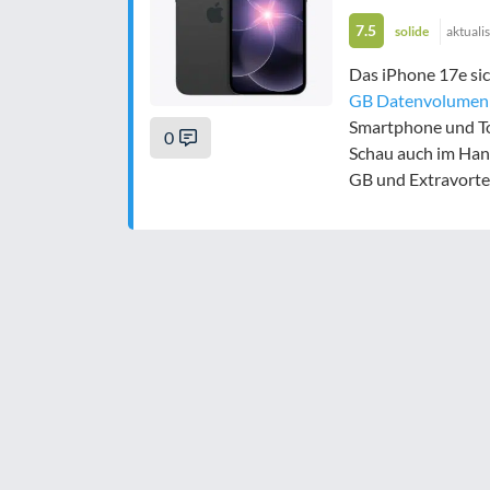
7.5
solide
aktuali
Das iPhone 17e sic
GB Datenvolumen 
Smartphone und Top
0
Schau auch im Han
GB und Extravortei