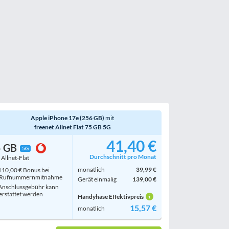
Apple iPhone 17e (256 GB)
mit
freenet Allnet Flat 75 GB 5G
41,40 €
5 GB
5G
Durchschnitt pro Monat
. Allnet-Flat
monatlich
39,99 €
10,00 € Bonus bei
Rufnummern­mitnahme
Gerät einmalig
139,00 €
nschlussgebühr kann
erstattet werden
Handyhase Effektivpreis
15,57 €
monatlich