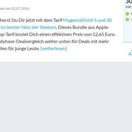
3
inkl
siert am
22.07.2026
S
herst Du Dir jetzt mit dem Tarif
MagentaMobil S und 30
1
im besten Netz der Telekom
. Dieses Bundle aus Apple-
-Tarif kostet Dich einen effektiven Preis von
12,65 Euro
.
dyhase-Dealvergleich weiter unten für Deals mit mehr
len für junge Leute.
[weiterlesen]
A