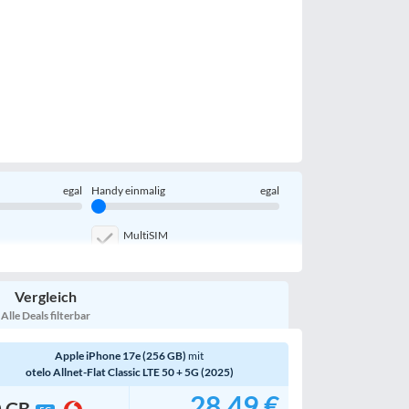
egal
Handy einmalig
egal
MultiSIM
Handy-Speicher
egal
Vergleich
Bewertung
egal
Alle Deals filterbar
Apple iPhone 17e (256 GB)
mit
otelo Allnet-Flat Classic LTE 50 + 5G (2025)
28,49 €