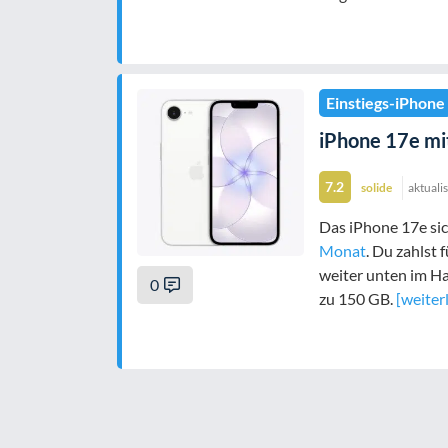
Einstiegs-iPhone
iPhone 17e mit
7.2
solide
aktuali
Das iPhone 17e sic
Monat
. Du zahlst
weiter unten im H
0
zu 150 GB.
[weiter