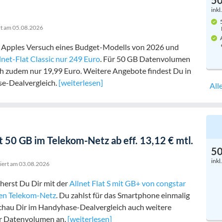
5
inkl
5
rt am
05.08.2026
A
t Apples Versuch eines Budget-Modells von 2026 und
lnet-Flat Classic nur 249 Euro
. Für 50 GB Datenvolumen
h zudem nur 19,99 Euro. Weitere Angebote findest Du in
e-Dealvergleich.
[weiterlesen]
All
 50 GB im Telekom-Netz ab eff. 13,12 € mtl.
5
inkl
siert am
03.08.2026
herst Du Dir mit der
Allnet Flat S mit GB+ von congstar
en Telekom-Netz
. Du zahlst für das Smartphone einmalig
Schau Dir im Handyhase-Dealvergleich auch weitere
r Datenvolumen an.
[weiterlesen]