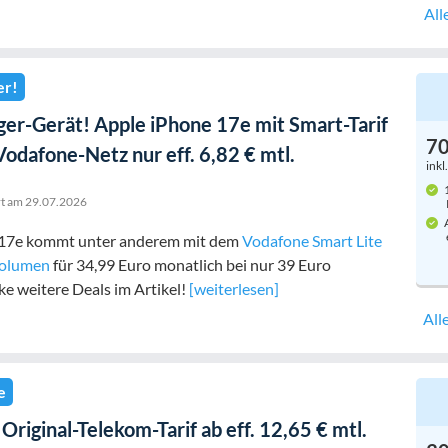
All
er!
ger-Gerät! Apple iPhone 17e mit Smart-Tarif
7
odafone-Netz nur eff. 6,82 € mtl.
inkl
1
rt am
29.07.2026
A
 17e kommt unter anderem mit dem
Vodafone Smart Lite
volumen
für 34,99 Euro monatlich bei nur 39 Euro
e weitere Deals im Artikel!
[weiterlesen]
All
e
Original-Telekom-Tarif ab eff. 12,65 € mtl.