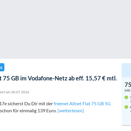
s
 75 GB im Vodafone-Netz ab eff. 15,57 € mtl.
7
inkl
siert am
30.07.2026
1
7e sicherst Du Dir mit der
freenet Allnet Flat 75 GB 5G
A
schon für einmalig 139 Euro.
[weiterlesen]