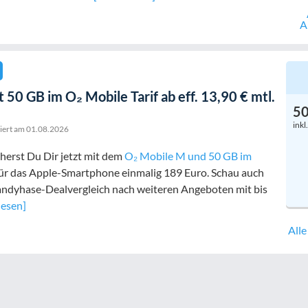
A
 50 GB im O₂ Mobile Tarif ab eff. 13,90 € mtl.
5
inkl
siert am
01.08.2026
herst Du Dir jetzt mit dem
O₂ Mobile M und 50 GB im
 für das Apple-Smartphone einmalig 189 Euro. Schau auch
andyhase-Dealvergleich nach weiteren Angeboten mit bis
lesen]
All