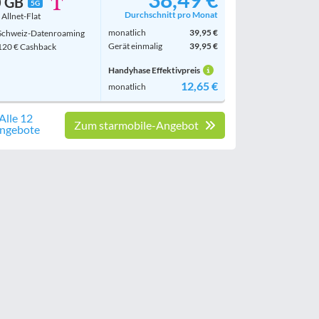
0 GB
5G
Durchschnitt pro Monat
. Allnet-Flat
monatlich
39,95 €
chweiz-Datenroaming
Gerät einmalig
39,95 €
20 € Cashback
Handyhase Effektivpreis
12,65 €
monatlich
Alle 12
Zum starmobile-Angebot
ngebote