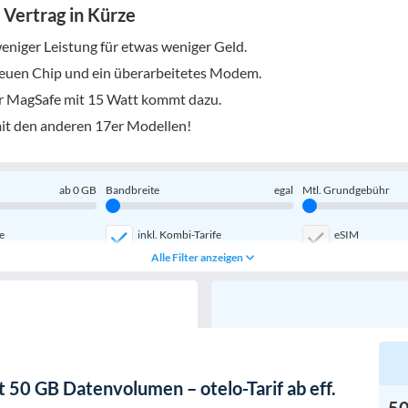
 Vertrag in Kürze
iger Leistung für etwas weniger Geld.
euen Chip und ein überarbeitetes Modem.
er MagSafe mit 15 Watt kommt dazu.
mit den anderen 17er Modellen!
ab
0
GB
Bandbreite
egal
Mtl. Grundgebühr
e
inkl. Kombi-Tarife
eSIM
Alle Filter anzeigen
 50 GB Datenvolumen – otelo-Tarif ab eff.