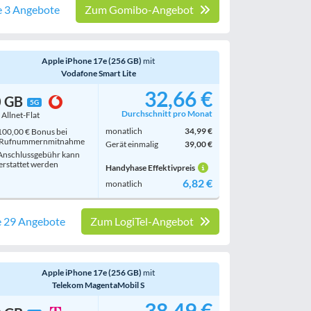
e 3 Angebote
Zum Gomibo-Angebot
Apple iPhone 17e (256 GB)
mit
Vodafone Smart Lite
32,66 €
0 GB
5G
Durchschnitt pro Monat
. Allnet-Flat
monatlich
34,99 €
00,00 € Bonus bei
Rufnummern­mitnahme
Gerät einmalig
39,00 €
nschlussgebühr kann
erstattet werden
Handyhase Effektivpreis
6,82 €
monatlich
e 29 Angebote
Zum LogiTel-Angebot
Apple iPhone 17e (256 GB)
mit
Telekom MagentaMobil S
38,49 €