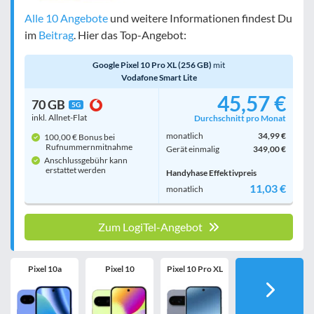
Alle 10 Angebote
und weitere Informationen findest Du
im
Beitrag
. Hier das Top-Angebot:
Google Pixel 10 Pro XL (256 GB)
mit
Vodafone Smart Lite
45,57 €
70 GB
5G
inkl. Allnet-Flat
Durchschnitt pro Monat
monatlich
34,99 €
100,00 € Bonus bei
Rufnummern­mitnahme
Gerät einmalig
349,00 €
Anschlussgebühr kann
erstattet werden
Handyhase Effektivpreis
11,03 €
monatlich
Zum LogiTel-Angebot
Pixel 10a
Pixel 10
Pixel 10 Pro XL