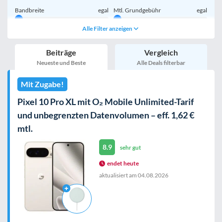
Bandbreite
egal
Mtl. Grundgebühr
egal
Alle Filter anzeigen
Handy einmalig
egal
inkl. Young-Tarife
Beiträge
Vergleich
nur 5G-Tarife
inkl. Kombi-Tarife
Neueste und Beste
Alle Deals filterbar
eSIM
MultiSIM
Mit Zugabe!
mobile Festnetznummer
Pixel 10 Pro XL mit O₂ Mobile Unlimited-Tarif
und unbegrenzten Datenvolumen – eff. 1,62 €
mtl.
Handy-Speicher
egal
nur 5G-Handys
8.9
sehr gut
endet heute
aktualisiert am
04.08.2026
Bewertung
egal