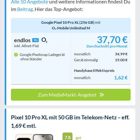
Alle 10 Angebote
und weitere Informationen findest Du
Filter zurücksetzen
im
Beitrag
. Hier das Top-Angebot:
Google Pixel 10 Pro XL (256 GB)
mit
O₂ Mobile Unlimited M
37,70 €
endlos
5G
inkl. Allnet-Flat
Durchschnitt pro Monat
monatlich
34,99 €
Google Pixelsnap Ladegerät
ohne Ständer
Gerät einmalig
19,00 €
Handyhase Effektivpreis
1,62 €
monatlich
Zum MediaMarkt-Angebot
Pixel 10 Pro XL mit 50 GB im Telekom-Netz – eff.
1,69 € mtl.
7.8
gut