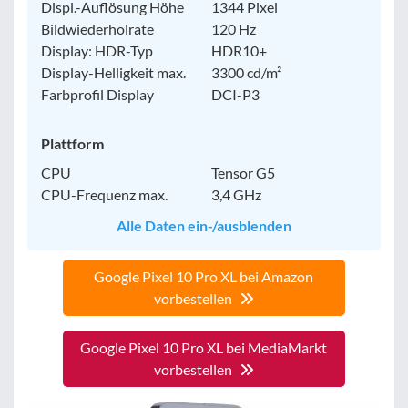
Displ.-Auflösung Höhe
1344 Pixel
Bildwiederholrate
120 Hz
Display: HDR-Typ
HDR10+
Display-Helligkeit max.
3300 cd/m²
Farbprofil Display
DCI-P3
Plattform
CPU
Tensor G5
CPU-Frequenz max.
3,4 GHz
Alle Daten ein-/ausblenden
Google Pixel 10 Pro XL bei Amazon
vorbestellen
Google Pixel 10 Pro XL bei MediaMarkt
vorbestellen