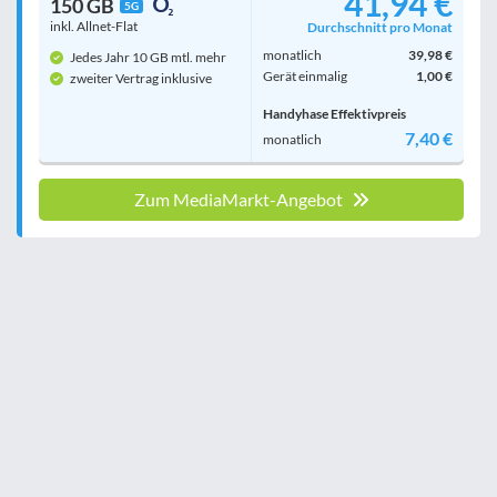
41,94 €
150 GB
5G
inkl. Allnet-Flat
Durchschnitt pro Monat
monatlich
39,98 €
Jedes Jahr 10 GB mtl. mehr
Gerät einmalig
1,00 €
zweiter Vertrag inklusive
Handyhase Effektivpreis
7,40 €
monatlich
Zum MediaMarkt-Angebot