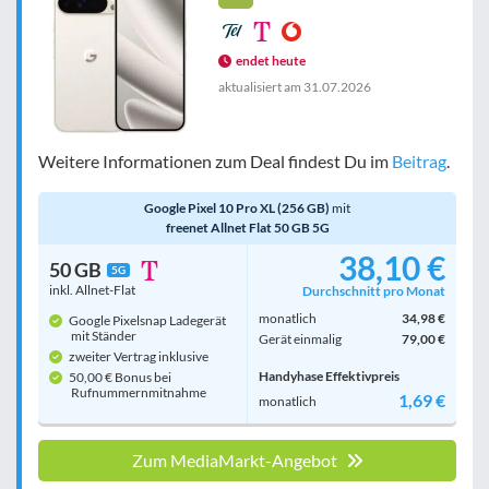
endet heute
aktualisiert am
31.07.2026
Weitere Informationen zum Deal findest Du im
Beitrag
.
Google Pixel 10 Pro XL (256 GB)
mit
freenet Allnet Flat 50 GB 5G
38,10 €
50 GB
5G
inkl. Allnet-Flat
Durchschnitt pro Monat
monatlich
34,98 €
Google Pixelsnap Ladegerät
mit Ständer
Gerät einmalig
79,00 €
zweiter Vertrag inklusive
Handyhase Effektivpreis
50,00 € Bonus bei
Rufnummern­mitnahme
1,69 €
monatlich
Zum MediaMarkt-Angebot