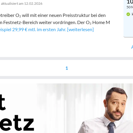
10
aktualisiert am
12.02.2026
50 
k
eiber O₂ will mit einer neuen Preisstruktur bei den
im Festnetz-Bereich weiter vordringen. Der O₂ Home M
spiel 29,99 € mtl. im ersten Jahr.
[weiterlesen]
1