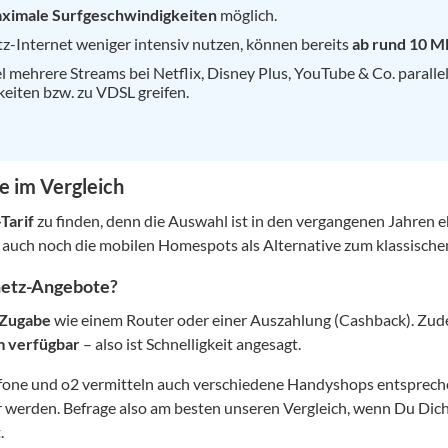
aximale Surfgeschwindigkeiten
möglich.
etz-Internet weniger intensiv nutzen, können bereits
ab rund 10 MB
 mehrere Streams bei Netflix, Disney Plus, YouTube & Co. paralle
eiten bzw. zu VDSL greifen.
e im Vergleich
Tarif
zu finden, denn die Auswahl ist in den vergangenen Jahren 
 auch noch die mobilen Homespots als Alternative zum klassischen
tnetz-Angebote?
-Zugabe
wie einem Router oder einer Auszahlung (Cashback). Zud
m verfügbar
– also ist Schnelligkeit angesagt.
fone und o2 vermitteln auch verschiedene Handyshops entsprech
r werden. Befrage also am besten unseren Vergleich, wenn Du Dic
.