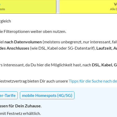
gleich
ie Filteroptionen weiter oben nutzen.
iel
nach Datenvolumen
(meistens unbegrenzt, nur interessant, f
des Anschlusses
(wie DSL, Kabel oder 5G-Datentarif),
Laufzeit, A
s interessant, da Du hier die Möglichkeit hast, nach
DSL, Kabel, G
Festnetzvertrag bieten Dir auch unsere
Tipps für die Suche nach d
er-Tarife
mobile Homespots (4G/5G)
ssen für Dein Zuhause
.
mit Festnetz erhältlich.