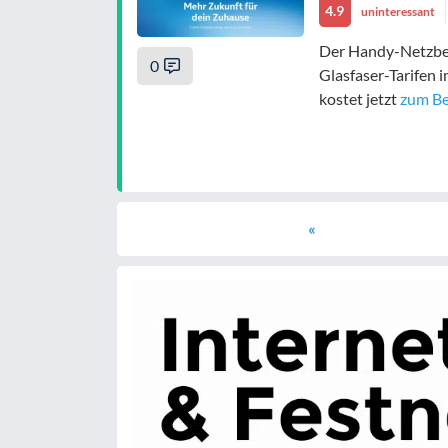
4.9
uninteressant
Der Handy-Netzbetr
0
Glasfaser-Tarifen 
kostet jetzt
zum Bei
«