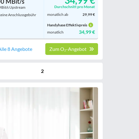
34,99 €
0 MBit/s
Durchschnitt pro Monat
MBit/s Upstream
monatlich ab
29,99 €
eine Anschlussgebühr
Handyhase Effektivpreis
34,99 €
monatlich
Alle 8 Angebote
Zum O₂-Angebot
2