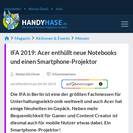
Newsletter
Bonus-Deals
Jobs
Magazin
Aktionen & Events
Messen
IFA 2019: Acer enthüllt neue Notebooks
und einen Smartphone-Projektor
Stefan Kirchner
0 Kommentare
veröffentlicht am
04.09.2019
auf
bevorzugen
Die IFA in Berlin ist eine der größten Fachmessen für
Unterhaltungselektronik weltweit und auch Acer hat
einige Neuheiten im Gepäck. Neben mehr
Bequemlichkeit für Gamer und Content Creator ist
diesmal auch für mobile Nutzer etwas dabei. Ein
Smartphone-Projektor!