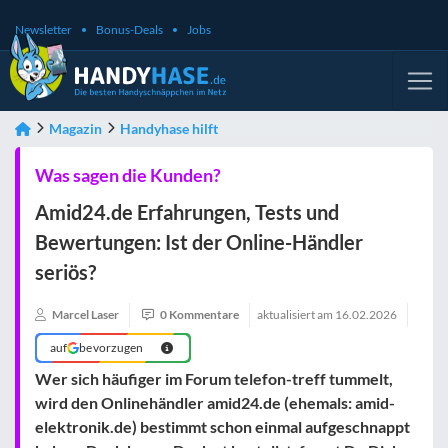
Newsletter
Bonus-Deals
Jobs
Magazin
Handyhase hilft
Was sagen die Kunden?
Amid24.de Erfahrungen, Tests und
Bewertungen: Ist der Online-Händler
seriös?
Marcel Laser
0 Kommentare
aktualisiert am
16.02.2026
auf
bevorzugen
Wer sich häufiger im Forum telefon-treff tummelt,
wird den Onlinehändler amid24.de (ehemals: amid-
elektronik.de) bestimmt schon einmal aufgeschnappt