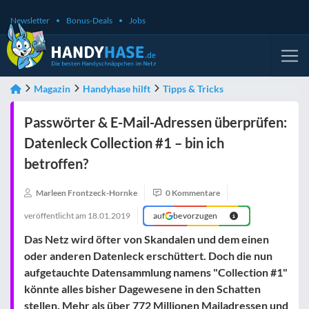
Newsletter
Bonus-Deals
Jobs
Magazin
Handyhase hilft
Tipps & Tricks
Passwörter & E-Mail-Adressen überprüfen:
Datenleck Collection #1 – bin ich
betroffen?
Marleen Frontzeck-Hornke
0 Kommentare
veröffentlicht am
18.01.2019
auf
bevorzugen
Das Netz wird öfter von Skandalen und dem einen
oder anderen Datenleck erschüttert. Doch die nun
aufgetauchte Datensammlung namens "Collection #1"
könnte alles bisher Dagewesene in den Schatten
stellen. Mehr als über 772 Millionen Mailadressen und