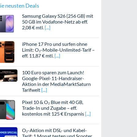
ie neusten Deals
Samsung Galaxy S26 (256 GB) mit
50 GB im Vodafone-Netz ab eff.
2,08 € mtl.
iPhone 17 Pro und surfen ohne
Limit: O₂-Mobile-Unlimited-Tarif –
eff. 11,87 € mtl.
100 Euro sparen zum Launch!
Google-Pixel-11-Handraiser-
Aktion in der MediaMarktSaturn
Tarifwelt
Pixel 10 & O₂ Blue mit 40 GB,
Trade-In und Zugabe – eff.
kostenlos mit 125 € Ersparnis
O₂-Aktion mit DSL- und Kabel-
Tarif: 1 Monat testen und Scooter