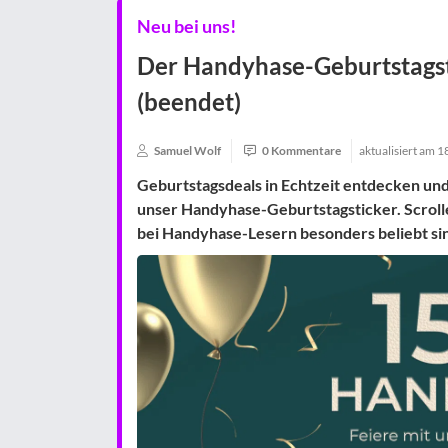
Neu bei uns!
Der Handyhase-Geburtstagsti
(beendet)
Samuel Wolf
0 Kommentare
aktualisiert am
1
Geburtstagsdeals in Echtzeit entdecken und
unser Handyhase-Geburtstagsticker. Scroll
bei Handyhase-Lesern besonders beliebt si