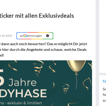
cker mit allen Exklusivdeals
8.10.2025
auf
bevorzugen
 dann auch noch bewerten? Das ermöglicht Dir jetzt
e hier durch die Angebote und schaue, welche Deals
nd!
N
S
N
sc