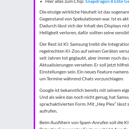
Hier alles zum Chip:
Snapdragon 8 Elite G
Die einzige wirkliche Neuheit ist das sogenann
Gegenstand von Spekulationen war. Ist es aktivi
Dadurch lässt sich der Inhalt des Displays ni
Helligkeit verloren, dafür sollten seine sensi
Der Rest ist KI: Samsung treibt die Integrati
regelrechten KI-Zoo auf seinen Geräten vers
seit Jahren tot geglaubt, aber immer noch da
Aktualisierungen versehen. Er soll jetzt hilf
Einstellungen sein. Ein neues Feature namen
um Termine während Chats vorzuschlagen.
Google ist bekanntlich bereits mit seinem ei
Und als wäre das noch nicht genug, hat Samsun
sprachaktivierten Form. Mit „Hey Plex“ lässt 
aufrufen.
Beim Ausfiltern von Spam-Anrufen soll die KI