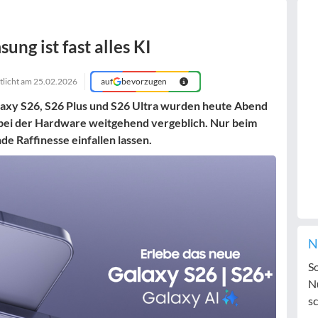
ng ist fast alles KI
tlicht am
25.02.2026
auf
bevorzugen
laxy S26, S26 Plus und S26 Ultra wurden heute Abend
bei der Hardware weitgehend vergeblich. Nur beim
e Raffinesse einfallen lassen.
N
S
N
sc