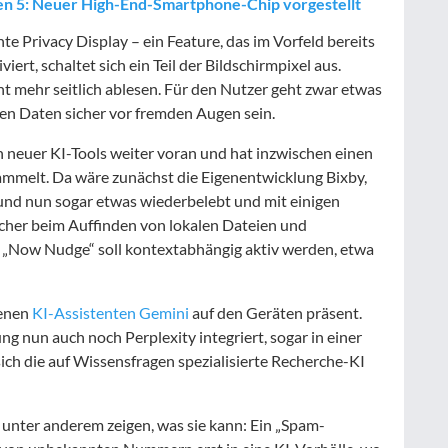
en 5: Neuer High-End-Smartphone-Chip vorgestellt
te Privacy Display – ein Feature, das im Vorfeld bereits
ert, schaltet sich ein Teil der Bildschirmpixel aus.
cht mehr seitlich ablesen. Für den Nutzer geht zwar etwas
blen Daten sicher vor fremden Augen sein.
on neuer KI-Tools weiter voran und hat inzwischen einen
ammelt. Da wäre zunächst die Eigenentwicklung Bixby,
 und nun sogar etwas wiederbelebt und mit einigen
reicher beim Auffinden von lokalen Dateien und
s „Now Nudge“ soll kontextabhängig aktiv werden, etwa
genen
KI-Assistenten Gemini
auf den Geräten präsent.
g nun auch noch Perplexity integriert, sogar in einer
sich die auf Wissensfragen spezialisierte Recherche-KI
 unter anderem zeigen, was sie kann: Ein „Spam-