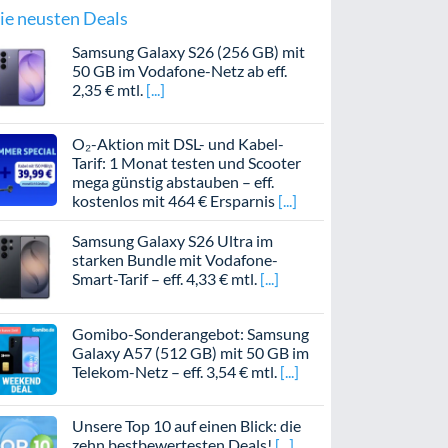
ie neusten Deals
Samsung Galaxy S26 (256 GB) mit
50 GB im Vodafone-Netz ab eff.
2,35 € mtl.
O₂-Aktion mit DSL- und Kabel-
Tarif: 1 Monat testen und Scooter
mega günstig abstauben – eff.
kostenlos mit 464 € Ersparnis
Samsung Galaxy S26 Ultra im
starken Bundle mit Vodafone-
Smart-Tarif – eff. 4,33 € mtl.
Gomibo-Sonderangebot: Samsung
Galaxy A57 (512 GB) mit 50 GB im
Telekom-Netz – eff. 3,54 € mtl.
Unsere Top 10 auf einen Blick: die
zehn bestbewertesten Deals!