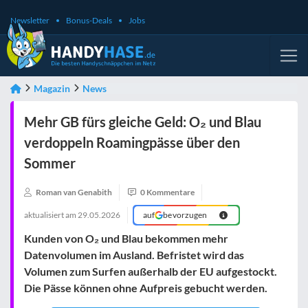
Newsletter
Bonus-Deals
Jobs
Magazin
News
Mehr GB fürs gleiche Geld: O₂ und Blau
verdoppeln Roamingpässe über den
Sommer
Roman van Genabith
0 Kommentare
aktualisiert am
29.05.2026
auf
bevorzugen
Kunden von O₂ und Blau bekommen mehr
Datenvolumen im Ausland. Befristet wird das
Volumen zum Surfen außerhalb der EU aufgestockt.
Die Pässe können ohne Aufpreis gebucht werden.