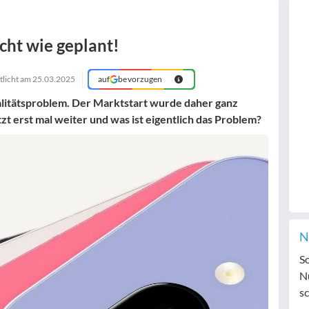
icht wie geplant!
tlicht am
25.03.2025
auf
bevorzugen
alitätsproblem. Der Marktstart wurde daher ganz
zt erst mal weiter und was ist eigentlich das Problem?
N
S
N
sc