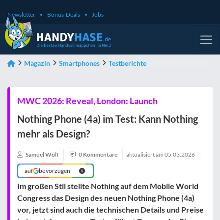
Newsletter
Bonus-Deals
Jobs
Magazin
Smartphones
Testberichte
MWC 2026: Reveal, London: Launch
Nothing Phone (4a) im Test: Kann Nothing
mehr als Design?
Samuel Wolf
0 Kommentare
aktualisiert am
05.03.2026
auf
bevorzugen
Im großen Stil stellte Nothing auf dem Mobile World
Congress das Design des neuen Nothing Phone (4a)
vor, jetzt sind auch die technischen Details und Preise