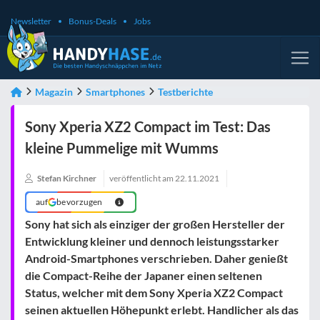
Newsletter
Bonus-Deals
Jobs
Magazin
Smartphones
Testberichte
Sony Xperia XZ2 Compact im Test: Das
kleine Pummelige mit Wumms
Stefan Kirchner
veröffentlicht am
22.11.2021
auf
bevorzugen
Sony hat sich als einziger der großen Hersteller der
Entwicklung kleiner und dennoch leistungsstarker
Android-Smartphones verschrieben. Daher genießt
die Compact-Reihe der Japaner einen seltenen
Status, welcher mit dem Sony Xperia XZ2 Compact
seinen aktuellen Höhepunkt erlebt. Handlicher als das