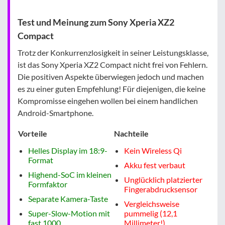
Test und Meinung zum Sony Xperia XZ2
Compact
Trotz der Konkurrenzlosigkeit in seiner Leistungsklasse,
ist das Sony Xperia XZ2 Compact nicht frei von Fehlern.
Die positiven Aspekte überwiegen jedoch und machen
es zu einer guten Empfehlung! Für diejenigen, die keine
Kompromisse eingehen wollen bei einem handlichen
Android-Smartphone.
Vorteile
Nachteile
Helles Display im 18:9-
Kein Wireless Qi
Format
Akku fest verbaut
Highend-SoC im kleinen
Unglücklich platzierter
Formfaktor
Fingerabdrucksensor
Separate Kamera-Taste
Vergleichsweise
Super-Slow-Motion mit
pummelig (12,1
fast 1000
Millimeter!)