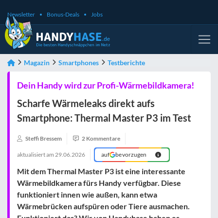
Newsletter
Bonus-Deals
Jobs
Magazin
Smartphones
Testberichte
Dein Handy wird zur Profi-Wärmebildkamera!
Scharfe Wärmeleaks direkt aufs
Smartphone: Thermal Master P3 im Test
Steffi Bressem
2 Kommentare
aktualisiert am
29.06.2026
auf
bevorzugen
Mit dem Thermal Master P3 ist eine interessante
Wärmebildkamera fürs Handy verfügbar. Diese
funktioniert innen wie außen, kann etwa
Wärmebrücken aufspüren oder Tiere ausmachen.
Funktioniert das? Wir von Handyhase haben es