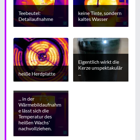
Teebeutel:
keine Tinte, sondern
Detailaufnahme
kaltes Wasser
Eigentlich wirkt die
Kerze unspektakulär
heiße Herdplatte
...
... in der
Wärmebildaufnahm
e lässt sich die
Temperatur des
heißen Wachs'
nachvollziehen.