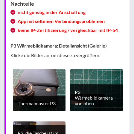
Nachteile
nicht günstig in der Anschaffung
App mit seltenen Verbindungsproblemen
keine IP-Zertifizierung / vergleichbar mit IP-54
P3 Wärmebildkamera: Detailansicht (Galerie)
Klicke die Bilder an, um diese zu vergrößern.
P3
Wärmebildkamera
Thermalmaster P3
von oben
P3: die Tasche ist im