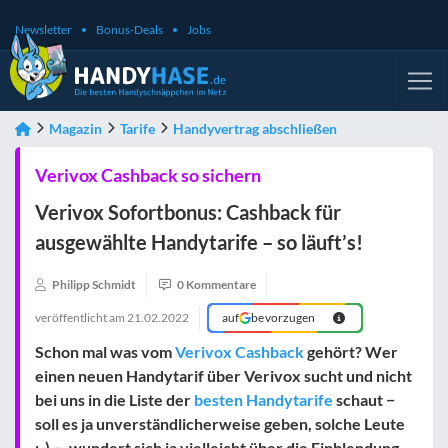
Newsletter
Bonus-Deals
Jobs
Magazin
Tarife
Handyvertrag abschließen
Verivox Cashback so sichern
Verivox Sofortbonus: Cashback für
ausgewählte Handytarife – so läuft’s!
Philipp Schmidt
0 Kommentare
veröffentlicht am
21.02.2022
auf
bevorzugen
Schon mal was vom
Verivox Cashback
gehört? Wer
einen neuen Handytarif über Verivox sucht und nicht
bei uns in die Liste der
besten Handytarife
schaut −
soll es ja unverständlicherweise geben, solche Leute
;-) −, wundert sich ja vielleicht über die Einblendung