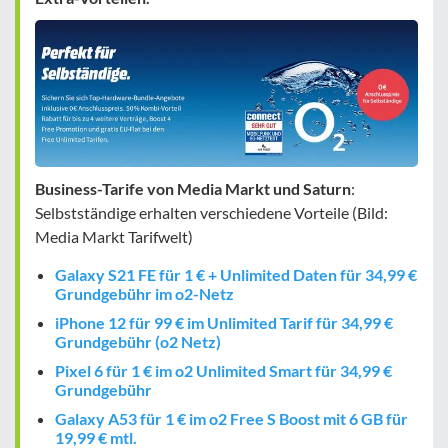
Business-Tarife von Media Markt und Saturn
:
Selbstständige erhalten verschiedene Vorteile (Bild:
Media Markt Tarifwelt)
Galaxy S21 FE für 1 € + Unlimited Daten für 34,99 €
Grundgebühr im o2-Netz
iPhone 12 für 99 € im Unlimited Tarif für 34,99 €
Grundgebühr (o2 Netz)
Pixel 6 für 1 € im o2 Unlimited Smart für 34,99 €
Grundgebühr
Galaxy A53 für 1 € im o2 Free S Boost mit 6 GB für
19,99 € mtl.