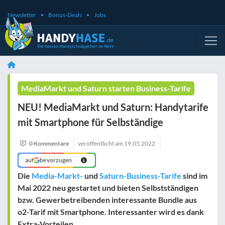
Newsletter
Bonus-Deals
Jobs
MediaMarkt und Saturn starten Business-Tarife
NEU! MediaMarkt und Saturn: Handytarife
mit Smartphone für Selbständige
0 Kommentare
veröffentlicht am
19.05.2022
auf
bevorzugen
Die
Media-Markt-
und
Saturn-Business-Tarife
sind im
Mai 2022 neu gestartet und bieten Selbstständigen
bzw. Gewerbetreibenden interessante Bundle aus
o2-Tarif mit Smartphone. Interessanter wird es dank
Extra-Vorteilen.