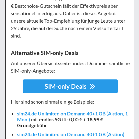
€ Bestchoice-Gutschein fällt der Effektivpreis aber
sensationell niedrig aus. Daher ist dieses Angebot
unsere aktuelle Top-Empfehlung für junge Leute unter
29 Jahre, die auf der Suche nach einem Vielsurfertarif
sind.
Alternative SIM-only Deals
Auf unserer Übersichtsseite findest Du immer sämtliche
SIM-only-Angebote:
SIM-only Deals
Hier sind schon einmal einige Beispiele:
sim24.de Unlimited on Demand 40+1 GB (Aktion, 1
Mon.)
mit
endlos
5G
für 0,00 € +
18,99 €
Grundgebühr
sim24.de Unlimited on Demand 40+1 GB (Aktion)