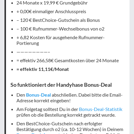
24 Monate x 19,99 € Grundgebühr
+ 0,00€ einmaliger Anschlusspreis
– 120 € BestChoice-Gutschein als Bonus
– 100 € Rufnummer-Wechselbonus von o2
+ 6,82 Kosten für ausgehende Rufnummer-
Portierung
————————–
= effektiv 266,58€ Gesamtkosten über 24 Monate
= effektiv 11,11€/Monat
So funktioniert der Handyhase Bonus-Deal
Den
Bonus-Deal
abschließen. Dabei bitte die Email-
Adresse korrekt eingeben!
Am Folgetag solltest Du in der
Bonus-Deal-Statistik
prüfen ob die Bestellung korrekt getrackt wurde.
Den BestChoice-Gutschein nach erfolgter
Bestätigung durch o2 (ca. 10-12 Wochen) in Deinem