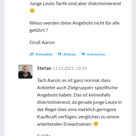
Junge Leute Tarife sind aber diskriminierend
Wieso werden diese Angebote nicht für alle
geführt ?
Gruß Aaron
Permalink
Zitieren
Antworten
Stefan
11.11.2021, 13:59
Tach Aaron, es ist ganz normal, dass
Anbieter auch Zielgruppen-spezifische
Angebote haben. Das ist keinesfalls
diskriminierend, da gerade junge Leute in
der Regel über eine merklich geringere
Kaufkraft verfügen, verglichen zu einem
arbeitenden Erwachsenen.
Grüße