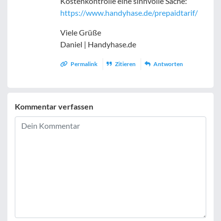
Kostenkontrolle eine sinnvolle Sache:
https://www.handyhase.de/prepaidtarif/
Viele Grüße
Daniel | Handyhase.de
Permalink
Zitieren
Antworten
Kommentar verfassen