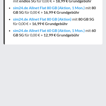
mit
endlos
5G
für 0,00 € +
18,99 € Grundgebühr
sim24.de Allnet Flat 80 GB (Aktion, 1 Mon.)
mit
80
GB
5G
für 0,00 € +
16,99 € Grundgebühr
sim24.de Allnet Flat 80 GB (Aktion)
mit
80 GB
5G
für 0,00 € +
16,99 € Grundgebühr
sim24.de Allnet Flat 60 GB (Aktion, 1 Mon.)
mit
60
GB
5G
für 0,00 € +
12,99 € Grundgebühr