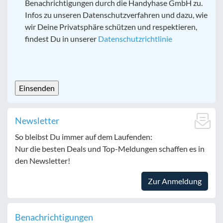
Benachrichtigungen durch die Handyhase GmbH zu.
Infos zu unseren Datenschutzverfahren und dazu, wie
wir Deine Privatsphäre schützen und respektieren,
findest Du in unserer
Datenschutzrichtlinie
CAPTCHA
Newsletter
So bleibst Du immer auf dem Laufenden:
Nur die besten Deals und Top-Meldungen schaffen es in
den Newsletter!
Zur Anmeldung
Benachrichtigungen