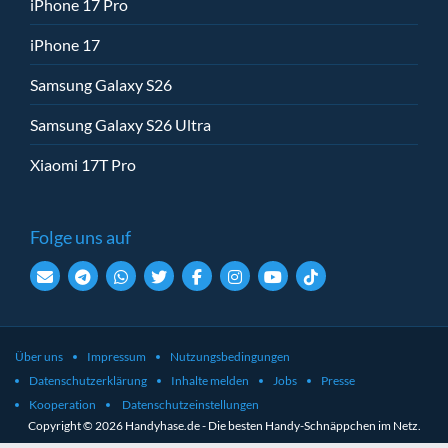
iPhone 17 Pro
iPhone 17
Samsung Galaxy S26
Samsung Galaxy S26 Ultra
Xiaomi 17T Pro
Folge uns auf
Über uns
Impressum
Nutzungsbedingungen
Datenschutzerklärung
Inhalte melden
Jobs
Presse
Kooperation
Datenschutzeinstellungen
Copyright © 2026 Handyhase.de - Die besten Handy-Schnäppchen im Netz.