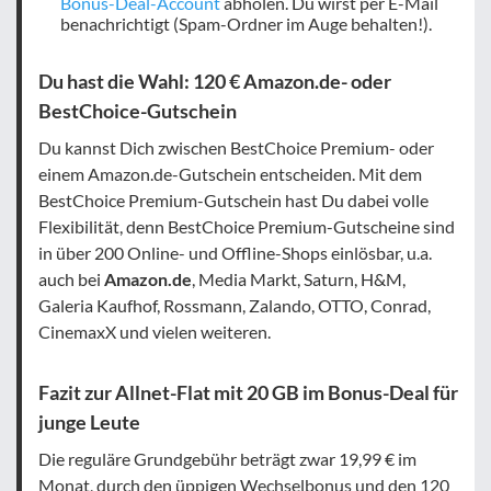
Bonus-Deal-Account
abholen. Du wirst per E-Mail
benachrichtigt (Spam-Ordner im Auge behalten!).
Du hast die Wahl: 120 € Amazon.de- oder
BestChoice-Gutschein
Du kannst Dich zwischen BestChoice Premium- oder
einem Amazon.de-Gutschein entscheiden. Mit dem
BestChoice Premium-Gutschein hast Du dabei volle
Flexibilität, denn BestChoice Premium-Gutscheine sind
in über 200 Online- und Offline-Shops einlösbar, u.a.
auch bei
Amazon.de
, Media Markt, Saturn, H&M,
Galeria Kaufhof, Rossmann, Zalando, OTTO, Conrad,
CinemaxX und vielen weiteren.
Fazit zur Allnet-Flat mit 20 GB im Bonus-Deal für
junge Leute
Die reguläre Grundgebühr beträgt zwar 19,99 € im
Monat, durch den üppigen Wechselbonus und den 120