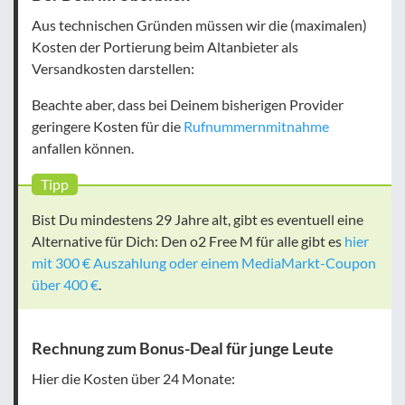
Aus technischen Gründen müssen wir die (maximalen)
Kosten der Portierung beim Altanbieter als
Versandkosten darstellen:
Beachte aber, dass bei Deinem bisherigen Provider
geringere Kosten für die
Rufnummernmitnahme
anfallen können.
Tipp
Bist Du mindestens 29 Jahre alt, gibt es eventuell eine
Alternative für Dich: Den o2 Free M für alle gibt es
hier
mit 300 € Auszahlung oder einem MediaMarkt-Coupon
über 400 €
.
Rechnung zum Bonus-Deal für junge Leute
Hier die Kosten über 24 Monate: