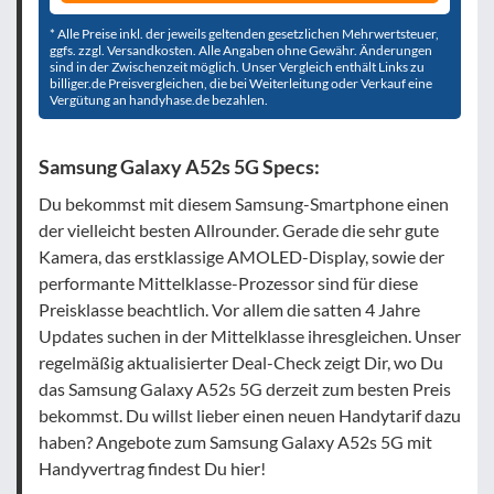
* Alle Preise inkl. der jeweils geltenden gesetzlichen Mehrwertsteuer,
ggfs. zzgl. Versandkosten. Alle Angaben ohne Gewähr. Änderungen
sind in der Zwischenzeit möglich. Unser Vergleich enthält Links zu
billiger.de Preisvergleichen, die bei Weiterleitung oder Verkauf eine
Vergütung an handyhase.de bezahlen.
Samsung Galaxy A52s 5G Specs:
Du bekommst mit diesem Samsung-Smartphone einen
der vielleicht besten Allrounder. Gerade die sehr gute
Kamera, das erstklassige AMOLED-Display, sowie der
performante Mittelklasse-Prozessor sind für diese
Preisklasse beachtlich. Vor allem die satten 4 Jahre
Updates suchen in der Mittelklasse ihresgleichen. Unser
regelmäßig aktualisierter Deal-Check zeigt Dir, wo Du
das Samsung Galaxy A52s 5G derzeit zum besten Preis
bekommst. Du willst lieber einen neuen Handytarif dazu
haben? Angebote zum Samsung Galaxy A52s 5G mit
Handyvertrag findest Du hier!