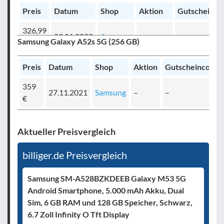
Preis
Datum
Shop
Aktion
Gutscheinco
326,99
03.01.2023
Amazon
–
Samsung Galaxy A52s 5G (256 GB)
€
307,90
Preis
Datum
Shop
Aktion
Gutscheincode
17.11.2022
eBay
–
€
359
27.11.2021
Samsung
–
–
251,26
€
20.06.2022
Saturn
–
€
Samsung
Aktueller Preisvergleich
276,47
07.04.2022
Saturn
Galaxy
–
€
Week
billiger.de Preisvergleich
299 €
27.11.2021
Samsung
–
Samsung SM-A528BZKDEEB Galaxy M53 5G
Android Smartphone, 5.000 mAh Akku, Dual
Sim, 6 GB RAM und 128 GB Speicher, Schwarz,
6.7 Zoll Infinity O Tft Display