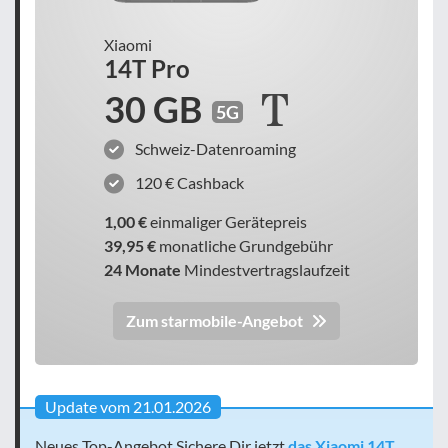
Xiaomi
14T Pro
30 GB
5G
Schweiz-Datenroaming
120 € Cashback
1,00 €
einmaliger Gerätepreis
39,95 €
monatliche Grundgebühr
24 Monate
Mindestvertragslaufzeit
Zum starmobile-Angebot
Update vom 21.01.2026
Neues Top-Angebot Sichere Dir jetzt
das Xiaomi 14T