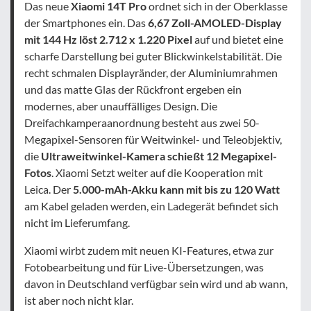
Das neue
Xiaomi 14T Pro
ordnet sich in der Oberklasse
der Smartphones ein. Das
6,67 Zoll-AMOLED-Display
mit 144 Hz löst 2.712 x 1.220 Pixel
auf und bietet eine
scharfe Darstellung bei guter Blickwinkelstabilität. Die
recht schmalen Displayränder, der Aluminiumrahmen
und das matte Glas der Rückfront ergeben ein
modernes, aber unauffälliges Design. Die
Dreifachkamperaanordnung besteht aus zwei 50-
Megapixel-Sensoren für Weitwinkel- und Teleobjektiv,
die
Ultraweitwinkel-Kamera schießt 12 Megapixel-
Fotos
. Xiaomi Setzt weiter auf die Kooperation mit
Leica. Der
5.000-mAh-Akku kann mit bis zu 120 Watt
am Kabel geladen werden, ein Ladegerät befindet sich
nicht im Lieferumfang.
Xiaomi wirbt zudem mit neuen KI-Features, etwa zur
Fotobearbeitung und für Live-Übersetzungen, was
davon in Deutschland verfügbar sein wird und ab wann,
ist aber noch nicht klar.