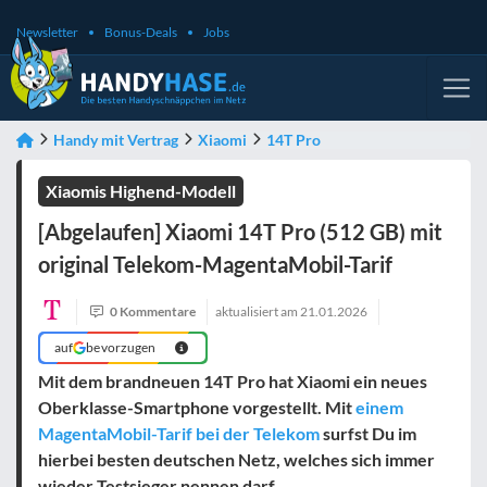
Newsletter
Bonus-Deals
Jobs
Handy mit Vertrag
Xiaomi
14T Pro
Xiaomis Highend-Modell
[Abgelaufen] Xiaomi 14T Pro (512 GB) mit
original Telekom-MagentaMobil-Tarif
0 Kommentare
aktualisiert am
21.01.2026
auf
bevorzugen
Mit dem brandneuen 14T Pro hat Xiaomi ein neues
Oberklasse-Smartphone vorgestellt. Mit
einem
MagentaMobil-Tarif bei der Telekom
surfst Du im
hierbei besten deutschen Netz, welches sich immer
wieder Testsieger nennen darf.