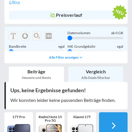
Ultra
Preisverlauf
Datenvolumen
ab
0
GB
Bandbreite
egal
Mtl. Grundgebühr
egal
Alle Filter anzeigen
Handy einmalig
egal
inkl. Young-Tarife
Beiträge
Vergleich
nur 5G-Tarife
inkl. Kombi-Tarife
Neueste und Beste
Alle Deals filterbar
eSIM
MultiSIM
Ups, keine Ergebnisse gefunden!
mobile Festnetznummer
Wir konnten leider keine passenden Beiträge finden.
17T Pro
Redmi Note 15
Xiaomi 17T
Handy-Speicher
egal
Pro 5G
nur 5G-Handys