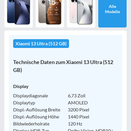
Alle
Modelle
Bewertung
egal
Xiaomi 13 Ultra (512 GB)
Filter zurücksetzen
Technische Daten zum Xiaomi 13 Ultra (512
GB)
Display
Displaydiagonale
6,73 Zoll
Displaytyp
AMOLED
Displ.-Auflösung Breite
3200 Pixel
Displ.-Auflösung Höhe
1440 Pixel
Bildwiederholrate
120 Hz
Display: HDR-Typ
Dolby Vision, HDR10+,