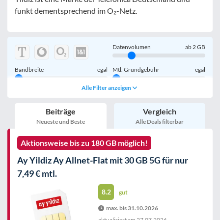
funkt dementsprechend im O₂-Netz.
Datenvolumen
ab
2
GB
Bandbreite
egal
Mtl. Grundgebühr
egal
Alle Filter anzeigen
Handy einmalig
egal
inkl. Young-Tarife
Beiträge
Vergleich
nur 5G-Tarife
inkl. Kombi-Tarife
Neueste und Beste
Alle Deals filterbar
eSIM
MultiSIM
Aktionsweise bis zu 180 GB möglich!
mobile Festnetznummer
Ay Yildiz Ay Allnet-Flat mit 30 GB 5G für nur
7,49 € mtl.
8.2
gut
max. bis 31.10.2026
Handy-Speicher
egal
nur 5G-Handys
aktualisiert am
27.07.2026