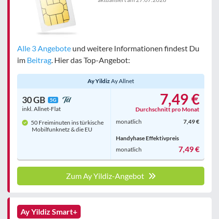
Bewertung
egal
Alle 3 Angebote
und weitere Informationen findest Du
im
Beitrag
. Hier das Top-Angebot:
Filter zurücksetzen
Ay Yildiz
Ay Allnet
7,49 €
30 GB
5G
inkl. Allnet-Flat
Durchschnitt pro Monat
monatlich
7,49 €
50 Freiminuten ins türkische
Mobilfunknetz & die EU
Handyhase Effektivpreis
7,49 €
monatlich
Zum Ay Yildiz-Angebot
Ay Yildiz Smart+