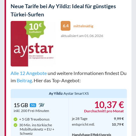
Neue Tarife bei Ay Yildiz: Ideal für günstiges
Türkei-Surfen
6.4
mittelmäßig
aktualisiert am
01.06.2026
Alle 12 Angebote
und weitere Informationen findest Du
im
Beitrag
. Hier das Top-Angebot:
Ay Yildiz
Aystar Smart XS
10,37 €
15 GB
5G
inkl. 200 Frei-Minuten
Durchschnitt pro Monat
je 28 Tage
9,99 €
+ 5 GB Treuebonus
entspricht mtl.
10,79 €
30 Min. ins türkische
Mobilfunknetz + EU +
Schweiz
Handyhase Effektivpreis