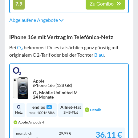
7.9
Zu Gomibo
Abgelaufene Angebote
iPhone 16e mit Vertrag im Telefónica-Netz
Bei
O₂
bekommst Du es tatsächlich ganz günstig mit
originalem O2-Tarif oder bei der Tochter
Blau
.
Apple
iPhone 16e (128 GB)
O₂ Mobile Unlimited M
24 Monate
endlos
Allnet-Flat
5G
Details
Netz
SMS-Flat
max. 100 MBit/s
Apple Airpods 4
36,11 €
monatlich
29,99 €