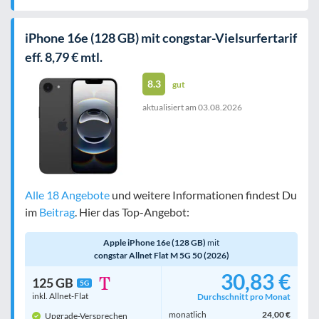
iPhone 16e (128 GB) mit congstar-Vielsurfertarif
eff. 8,79 € mtl.
8.3
gut
aktualisiert am
03.08.2026
Alle 18 Angebote
und weitere Informationen findest Du
im
Beitrag
. Hier das Top-Angebot:
Apple iPhone 16e (128 GB)
mit
congstar Allnet Flat M 5G 50 (2026)
30,83 €
125 GB
5G
inkl. Allnet-Flat
Durchschnitt pro Monat
monatlich
24,00 €
Upgrade-Versprechen