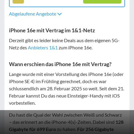
Abgelaufene Angebote
iPhone 16e mit Vertrag im 1&1-Netz
Derzeit gibt es leider keine Deals aus dem eigenen 5G-
Netz des
Anbieters 1&1
zum iPhone 16e.
Wann erschien das iPhone 16e mit Vertrag?
Lange wurde mit einer Vorstellung des iPhone 16e (oder
iPhone SE 4) im Frühling gerechnet, doch es war
schlussendlich am 28. Februar 2025 so weit. Seit dem 21.
Februar kannst Du das neue Einsteiger-Handy mit iOS
vorbestellen.
Du hast die Qual der Wahl zwischen Weiß und Schwarz
– das erinnert an die iPhone-4(s)-Zeiten. Dabei sind
128
Gigabyte für 699 Euro
zu haben.
Für 256 Gigabyte