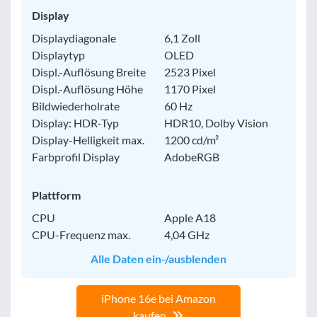
Display
Displaydiagonale
6,1 Zoll
Displaytyp
OLED
Displ.-Auflösung Breite
2523 Pixel
Displ.-Auflösung Höhe
1170 Pixel
Bildwiederholrate
60 Hz
Display: HDR-Typ
HDR10, Dolby Vision
Display-Helligkeit max.
1200 cd/m²
Farbprofil Display
AdobeRGB
Plattform
CPU
Apple A18
CPU-Frequenz max.
4,04 GHz
Alle Daten ein-/ausblenden
iPhone 16e bei Amazon
kaufen