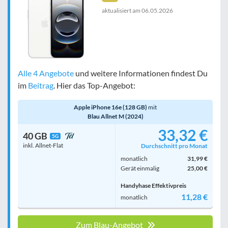
aktualisiert am
06.05.2026
Alle 4 Angebote
und weitere Informationen findest Du
im
Beitrag
. Hier das Top-Angebot:
Apple iPhone 16e (128 GB)
mit
Blau Allnet M (2024)
33,32 €
40 GB
5G
inkl. Allnet-Flat
Durchschnitt pro Monat
monatlich
31,99 €
Gerät einmalig
25,00 €
Handyhase Effektivpreis
11,28 €
monatlich
Zum Blau-Angebot