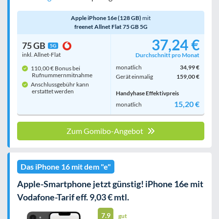
Apple iPhone 16e (128 GB)
mit
freenet Allnet Flat 75 GB 5G
37,24 €
75 GB
5G
inkl. Allnet-Flat
Durchschnitt pro Monat
monatlich
34,99 €
110,00 € Bonus bei
Rufnummern­mitnahme
Gerät einmalig
159,00 €
Anschlussgebühr kann
erstattet werden
Handyhase Effektivpreis
15,20 €
monatlich
Zum Gomibo-Angebot
Das iPhone 16 mit dem "e"
Apple-Smartphone jetzt günstig! iPhone 16e mit
Vodafone-Tarif eff. 9,03 € mtl.
7.9
gut