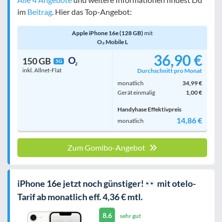
im
Beitrag
. Hier das Top-Angebot:
Apple iPhone 16e (128 GB)
mit
O₂ Mobile L
36,90 €
150 GB
5G
inkl. Allnet-Flat
Durchschnitt pro Monat
monatlich
34,99 €
Gerät einmalig
1,00 €
Handyhase Effektivpreis
14,86 €
monatlich
Zum Gomibo-Angebot
iPhone 16e jetzt noch günstiger!
mit otelo-
Tarif ab monatlich eff. 4,36 € mtl.
8.6
sehr gut