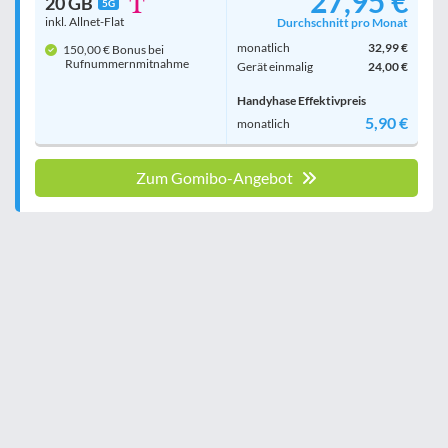
27,95 €
20 GB
5G
inkl. Allnet-Flat
Durchschnitt pro Monat
monatlich
32,99 €
150,00 € Bonus bei
Rufnummern­mitnahme
Gerät einmalig
24,00 €
Handyhase Effektivpreis
5,90 €
monatlich
Zum Gomibo-Angebot