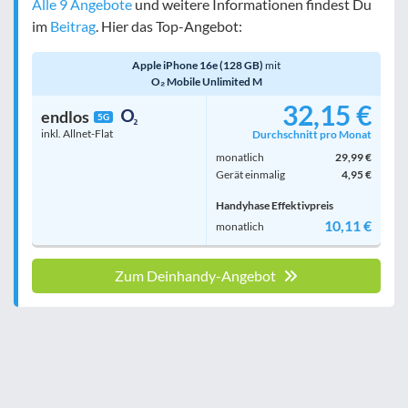
Alle 9 Angebote
und weitere Informationen findest Du
im
Beitrag
. Hier das Top-Angebot:
Apple iPhone 16e (128 GB)
mit
O₂ Mobile Unlimited M
32,15 €
endlos
5G
inkl. Allnet-Flat
Durchschnitt pro Monat
monatlich
29,99 €
Gerät einmalig
4,95 €
Handyhase Effektivpreis
10,11 €
monatlich
Zum Deinhandy-Angebot