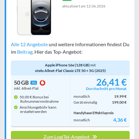
aktualisiert am
12.06.2026
Alle 12 Angebote
und weitere Informationen findest Du
im
Beitrag
. Hier das Top-Angebot:
Apple iPhone 16e (128 GB)
mit
otelo Allnet-Flat Classic LTE 50 + 5G (2025)
26,41 €
50 GB
5G
inkl. Allnet-Flat
Durchschnitt pro Monat
monatlich
19,99 €
50,00 € Bonus bei
Rufnummern­mitnahme
Gerät einmalig
199,00 €
Anschlussgebühr kann
erstattet werden
Handyhase Effektivpreis
4,36 €
monatlich
Zum LogiTel-Angebot