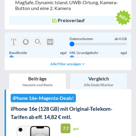
MagSafe, Dynamic Island, UWB-Ortung, Kamera-
Button und eine 2. Kamera
Preisverlauf
Datenvolumen
ab
0
GB
Bandbreite
egal
Mtl. Grundgebühr
egal
Alle Filter anzeigen
Handy einmalig
egal
inkl. Young-Tarife
Beiträge
Vergleich
nur 5G-Tarife
inkl. Kombi-Tarife
Neueste und Beste
Alle Deals filterbar
eSIM
MultiSIM
iPhone 16e-Magenta-Deals!
mobile Festnetznummer
iPhone 16e (128 GB) mit Original-Telekom-
Tarifen ab eff. 14,82 € mtl.
7.7
Handy-Speicher
egal
gut
nur 5G-Handys