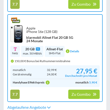
7.7
Zu Gomibo
Apple
iPhone 16e (128 GB)
klarmobil Allnet Flat 20 GB 5G
24 Monate
20 GB
Allnet-Flat
5G
Details
Netz
SMS-Flat
max. 50 MBit/s
150,00 € Bonus bei Rufnummernmitnahme
27,95 €
monatlich
32,99 €
Gerät einmalig
24,00 €
Durchschnitt pro Monat
Handyhase Effektivpreis
monatlich
5,90 €
7.7
Zu Gomibo
Abgelaufene Angebote