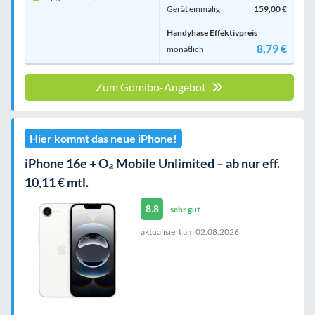
Gerät einmalig
159,00 €
Handyhase Effektivpreis
8,79 €
monatlich
Zum Gomibo-Angebot
Hier kommt das neue iPhone!
iPhone 16e + O₂ Mobile Unlimited – ab nur eff.
10,11 € mtl.
8.8
sehr gut
aktualisiert am
02.08.2026