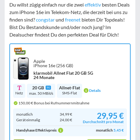
Du willst zügig einfach nur die zwei
effektiv
besten Deals
zum iPhone 16e im Telekom-Netz, die derzeit bei uns zu
finden sind?
congstar
und
freenet
bieten Dir Topdeals!
Bist Du Bestandskunde und/oder noch jung? Im
Dealsucher findest Du den perfekten Deal für Dich!
Apple
iPhone 16e (256 GB)
klarmobil Allnet Flat 20 GB 5G
24 Monate
20 GB
Allnet-Flat
5G
Details
Netz
SMS-Flat
max. 50 MBit/s
150,00 € Bonus bei Rufnummernmitnahme
29,95 €
monatlich
34,99 €
Gerät einmalig
24,00 €
Durchschnitt pro Monat
Handyhase Effektivpreis
monatlich
5,45 €