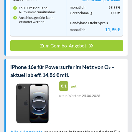
monatlich
39,99 €
150,00 € Bonus bei
Rufnummern­mitnahme
Gerät einmalig
1,00 €
Anschlussgebühr kann
erstattet werden
Handyhase Effektivpreis
11,95 €
monatlich
Zum Gomibo-Angebot
iPhone 16e für Powersurfer im Netz von O₂ –
aktuell ab eff. 14,86 € mtl.
8.1
gut
aktualisiert am
25.06.2026
Alle 4 Angebote
und weitere Informationen findest Du