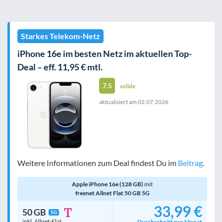
Starkes Telekom-Netz
iPhone 16e im besten Netz im aktuellen Top-
Deal – eff. 11,95 € mtl.
7.5
solide
aktualisiert am
02.07.2026
Weitere Informationen zum Deal findest Du im
Beitrag
.
Apple iPhone 16e (128 GB)
mit
freenet Allnet Flat 50 GB 5G
33,99 €
50 GB
5G
inkl. Allnet-Flat
Durchschnitt pro Monat