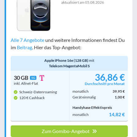
aktualisiert am
05.08.2026
Bewertung
egal
Alle 7 Angebote
und weitere Informationen findest Du
im
Beitrag
. Hier das Top-Angebot:
Filter zurücksetzen
Apple iPhone 16e (128 GB)
mit
Telekom MagentaMobil S
36,86 €
30 GB
5G
inkl. Allnet-Flat
Durchschnitt pro Monat
monatlich
39,95 €
Schweiz-Datenroaming
Gerät einmalig
1,00 €
120 € Cashback
Handyhase Effektivpreis
14,82 €
monatlich
Zum Gomibo-Angebot