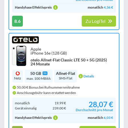
Handyhase Effektivpreis
monatlich
4,36 €
8.6
Zu LogiTel
Apple
iPhone 16e (128 GB)
otelo Allnet-Flat Classic LTE 50 + 5G (2025)
24 Monate
50 GB
Allnet-Flat
5G
Details
Netz
SMS-Flat
max. 100 MBit/s
50,00 € Bonus bei Rufnummernmitnahme
Anschlussgebühr kann erstattet werden
28,07 €
monatlich
19,99 €
Gerät einmalig
239,00 €
Durchschnitt pro Monat
Handyhase Effektivpreis
monatlich
6,03 €