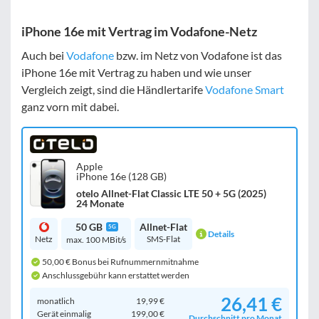
iPhone 16e mit Vertrag im Vodafone-Netz
Auch bei
Vodafone
bzw. im Netz von Vodafone ist das
iPhone 16e mit Vertrag zu haben und wie unser
Vergleich zeigt, sind die Händlertarife
Vodafone Smart
ganz vorn mit dabei.
Apple
iPhone 16e (128 GB)
otelo Allnet-Flat Classic LTE 50 + 5G (2025)
24 Monate
50 GB
Allnet-Flat
5G
Details
Netz
SMS-Flat
max. 100 MBit/s
50,00 € Bonus bei Rufnummernmitnahme
Anschlussgebühr kann erstattet werden
26,41 €
monatlich
19,99 €
Gerät einmalig
199,00 €
Durchschnitt pro Monat