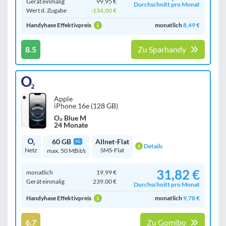
Gerät einmalig
99,95 €
Durchschnitt pro Monat
Wert d. Zugabe
-134,00 €
Handyhase Effektivpreis
monatlich
8,49 €
8.5
Zu Sparhandy
Apple
iPhone 16e (128 GB)
O₂ Blue M
24 Monate
60 GB
Allnet-Flat
5G
Details
Netz
SMS-Flat
max. 50 MBit/s
31,82 €
monatlich
19,99 €
Gerät einmalig
239,00 €
Durchschnitt pro Monat
Handyhase Effektivpreis
monatlich
9,78 €
6.7
Zu Gomibo