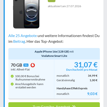
aktualisiert am
27.07.2026
Alle 25 Angebote
und weitere Informationen findest Du
im
Beitrag
. Hier das Top-Angebot:
Apple iPhone 16e (128 GB)
mit
Vodafone Smart Lite
31,07 €
70 GB
5G
inkl. Allnet-Flat
Durchschnitt pro Monat
monatlich
34,99 €
100,00 € Bonus bei
Rufnummern­mitnahme
Gerät einmalig
1,00 €
Anschlussgebühr kann
erstattet werden
Handyhase Effektivpreis
9,03 €
monatlich
Zum Gomibo-Angebot