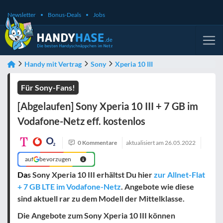
Newsletter
Bonus-Deals
Jobs
Handy mit Vertrag
Sony
Xperia 10 III
Für Sony-Fans!
[Abgelaufen] Sony Xperia 10 III + 7 GB im
Vodafone-Netz eff. kostenlos
0 Kommentare
aktualisiert am
26.05.2022
auf
bevorzugen
Da
s Sony Xperia 10 III erhältst Du hier
zur Allnet-Flat
+ 7 GB LTE im Vodafone-Netz
. Angebote wie diese
sind aktuell rar zu dem Modell der Mittelklasse.
Die Angebote zum Sony Xperia 10 III können