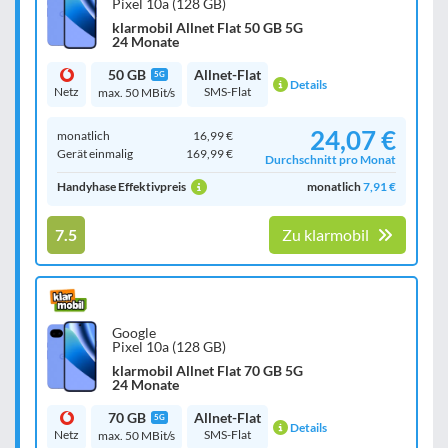
Pixel 10a (128 GB)
klarmobil Allnet Flat 50 GB 5G
24 Monate
50 GB
Allnet-Flat
5G
Details
Netz
SMS-Flat
max. 50 MBit/s
24,07 €
monatlich
16,99 €
Gerät einmalig
169,99 €
Durchschnitt pro Monat
Handyhase Effektivpreis
monatlich
7,91 €
7.5
Zu klarmobil
Google
Pixel 10a (128 GB)
klarmobil Allnet Flat 70 GB 5G
24 Monate
70 GB
Allnet-Flat
5G
Details
Netz
SMS-Flat
max. 50 MBit/s