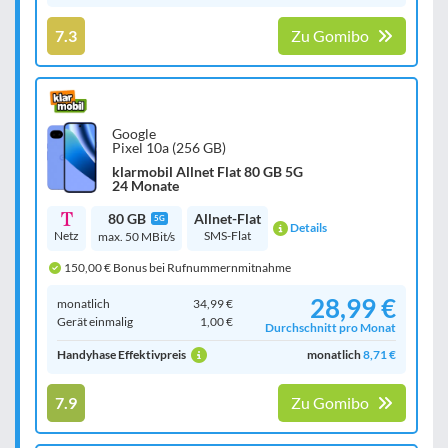
7.3
Zu Gomibo
Google
Pixel 10a (256 GB)
klarmobil Allnet Flat 80 GB 5G
24 Monate
80 GB
Allnet-Flat
5G
Details
Netz
SMS-Flat
max. 50 MBit/s
150,00 € Bonus bei Rufnummernmitnahme
28,99 €
monatlich
34,99 €
Gerät einmalig
1,00 €
Durchschnitt pro Monat
Handyhase Effektivpreis
monatlich
8,71 €
7.9
Zu Gomibo