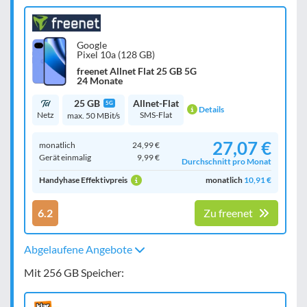
Google
Pixel 10a (128 GB)
freenet Allnet Flat 25 GB 5G
24 Monate
25 GB
Allnet-Flat
5G
Details
Netz
SMS-Flat
max. 50 MBit/s
27,07 €
monatlich
24,99 €
Gerät einmalig
9,99 €
Durchschnitt pro Monat
Handyhase Effektivpreis
monatlich
10,91 €
6.2
Zu freenet
Abgelaufene Angebote
Mit 256 GB Speicher: