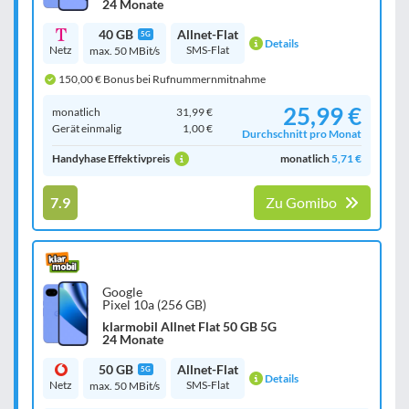
24 Monate
40 GB
Allnet-Flat
5G
Details
Netz
SMS-Flat
max. 50 MBit/s
150,00 € Bonus bei Rufnummernmitnahme
25,99 €
monatlich
31,99 €
Gerät einmalig
1,00 €
Durchschnitt pro Monat
Handyhase Effektivpreis
monatlich
5,71 €
7.9
Zu Gomibo
Google
Pixel 10a (256 GB)
klarmobil Allnet Flat 50 GB 5G
24 Monate
50 GB
Allnet-Flat
5G
Details
Netz
SMS-Flat
max. 50 MBit/s