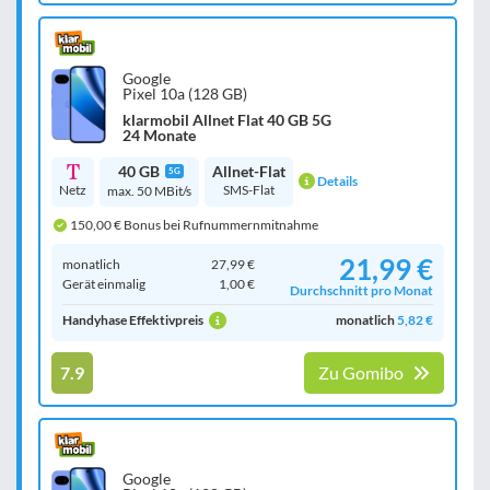
Google
Pixel 10a (128 GB)
klarmobil Allnet Flat 40 GB 5G
24 Monate
40 GB
Allnet-Flat
5G
Details
Netz
SMS-Flat
max. 50 MBit/s
150,00 € Bonus bei Rufnummernmitnahme
21,99 €
monatlich
27,99 €
Gerät einmalig
1,00 €
Durchschnitt pro Monat
Handyhase Effektivpreis
monatlich
5,82 €
7.9
Zu Gomibo
Google