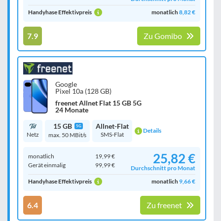
Handyhase Effektivpreis
monatlich
8,82 €
7.9
Zu Gomibo
Google
Pixel 10a (128 GB)
freenet Allnet Flat 15 GB 5G
24 Monate
15 GB
Allnet-Flat
5G
Details
Netz
SMS-Flat
max. 50 MBit/s
25,82 €
monatlich
19,99 €
Gerät einmalig
99,99 €
Durchschnitt pro Monat
Handyhase Effektivpreis
monatlich
9,66 €
6.4
Zu freenet