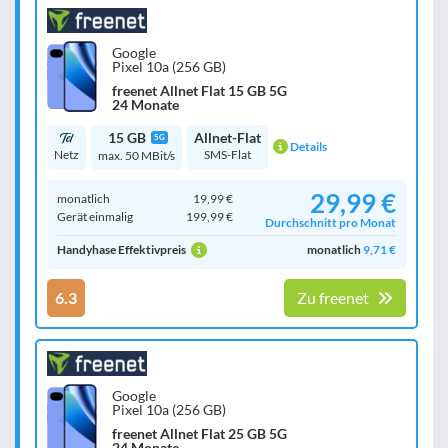
Google
Pixel 10a (256 GB)
freenet Allnet Flat 15 GB 5G
24 Monate
15 GB
Allnet-Flat
5G
Details
Netz
SMS-Flat
max. 50 MBit/s
29,99 €
monatlich
19,99 €
Gerät einmalig
199,99 €
Durchschnitt pro Monat
Handyhase Effektivpreis
monatlich
9,71 €
6.3
Zu freenet
Google
Pixel 10a (256 GB)
freenet Allnet Flat 25 GB 5G
24 Monate