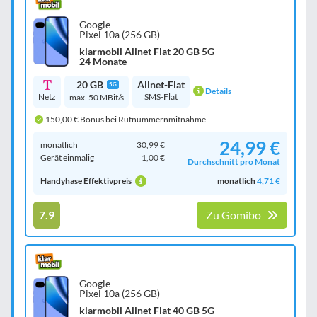
Google
Pixel 10a (256 GB)
klarmobil Allnet Flat 20 GB 5G
24 Monate
20 GB
Allnet-Flat
5G
Details
Netz
SMS-Flat
max. 50 MBit/s
150,00 € Bonus bei Rufnummernmitnahme
24,99 €
monatlich
30,99 €
Gerät einmalig
1,00 €
Durchschnitt pro Monat
Handyhase Effektivpreis
monatlich
4,71 €
7.9
Zu Gomibo
Google
Pixel 10a (256 GB)
klarmobil Allnet Flat 40 GB 5G