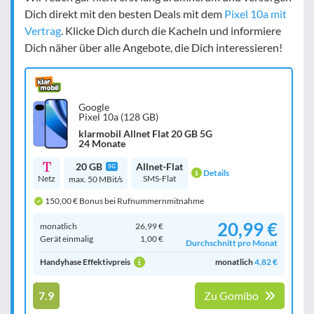
Dich direkt mit den besten Deals mit dem
Pixel 10a mit
Vertrag
. Klicke Dich durch die Kacheln und informiere
Dich näher über alle Angebote, die Dich interessieren!
Google
Pixel 10a (128 GB)
klarmobil Allnet Flat 20 GB 5G
24 Monate
20 GB
Allnet-Flat
5G
Details
Netz
SMS-Flat
max. 50 MBit/s
150,00 € Bonus bei Rufnummernmitnahme
20,99 €
monatlich
26,99 €
Gerät einmalig
1,00 €
Durchschnitt pro Monat
Handyhase Effektivpreis
monatlich
4,82 €
7.9
Zu Gomibo