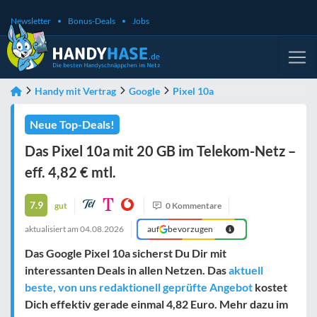
Newsletter
Bonus-Deals
Jobs
Handy mit Vertrag
Google
Pixel 10a
Neue Top-Deals!
Das Pixel 10a mit 20 GB im Telekom-Netz –
eff. 4,82 € mtl.
7.9
gut
0 Kommentare
aktualisiert am
04.08.2026
auf
bevorzugen
Das Google Pixel 10a sicherst Du Dir mit
interessanten Deals in allen Netzen. Das
aktuell
beste, von uns redaktionell geprüfte Angebot
kostet
Dich effektiv gerade einmal
4,82 Euro
. Mehr dazu im