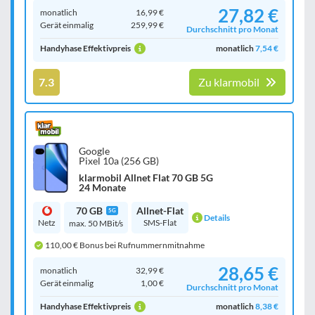
27,82 €
monatlich
16,99 €
Gerät einmalig
259,99 €
Durchschnitt pro Monat
Handyhase Effektivpreis
monatlich
7,54 €
7.3
Zu klarmobil
Google
Pixel 10a (256 GB)
klarmobil Allnet Flat 70 GB 5G
24 Monate
70 GB
Allnet-Flat
5G
Details
Netz
SMS-Flat
max. 50 MBit/s
110,00 € Bonus bei Rufnummernmitnahme
28,65 €
monatlich
32,99 €
Gerät einmalig
1,00 €
Durchschnitt pro Monat
Handyhase Effektivpreis
monatlich
8,38 €