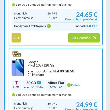
110,00 € Bonus bei Rufnummernmitnahme
24,65 €
monatlich
28,99 €
Gerät einmalig
1,00 €
Durchschnitt pro Monat
Handyhase Effektivpreis
monatlich
8,49 €
7.3
Zu Gomibo
Google
Pixel 10a (128 GB)
klarmobil Allnet Flat 80 GB 5G
24 Monate
80 GB
Allnet-Flat
5G
Details
Netz
SMS-Flat
max. 50 MBit/s
150,00 € Bonus bei Rufnummernmitnahme
24,99 €
monatlich
30,99 €
Gerät einmalig
1,00 €
Durchschnitt pro Monat