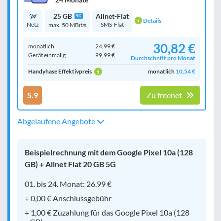
25 GB
Allnet-Flat
5G
Details
Netz
SMS-Flat
max. 50 MBit/s
30,82 €
monatlich
24,99 €
Gerät einmalig
99,99 €
Durchschnitt pro Monat
Handyhase Effektivpreis
monatlich
10,54 €
5.9
Zu freenet
Abgelaufene Angebote
Beispielrechnung mit dem Google Pixel 10a (128
GB) + Allnet Flat 20 GB 5G
01. bis 24. Monat: 26,99 €
+ 0,00 € Anschlussgebühr
+ 1,00 € Zuzahlung für das Google Pixel 10a (128