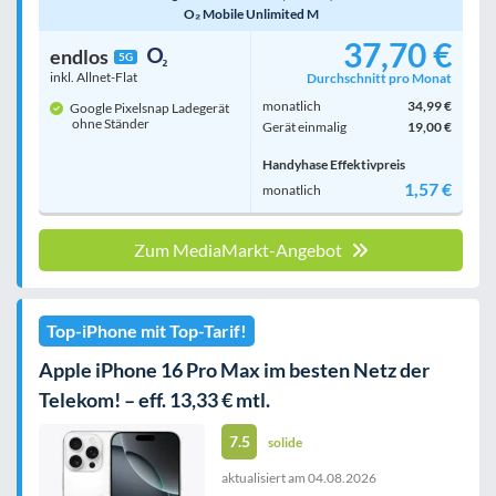
O₂ Mobile Unlimited M
37,70 €
endlos
5G
inkl. Allnet-Flat
Durchschnitt pro Monat
monatlich
34,99 €
Google Pixelsnap Ladegerät
ohne Ständer
Gerät einmalig
19,00 €
Handyhase Effektivpreis
1,57 €
monatlich
Zum MediaMarkt-Angebot
Top-iPhone mit Top-Tarif!
Apple iPhone 16 Pro Max im besten Netz der
Telekom! – eff. 13,33 € mtl.
7.5
solide
aktualisiert am
04.08.2026