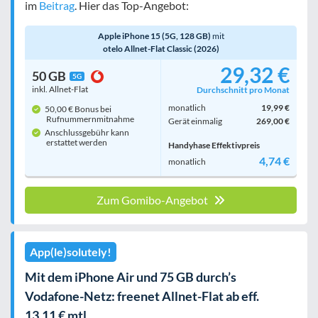
im
Beitrag
. Hier das Top-Angebot:
Apple iPhone 15 (5G, 128 GB)
mit
otelo Allnet-Flat Classic (2026)
29,32 €
50 GB
5G
inkl. Allnet-Flat
Durchschnitt pro Monat
monatlich
19,99 €
50,00 € Bonus bei
Rufnummern­mitnahme
Gerät einmalig
269,00 €
Anschlussgebühr kann
erstattet werden
Handyhase Effektivpreis
4,74 €
monatlich
Zum Gomibo-Angebot
App(le)solutely!
Mit dem iPhone Air und 75 GB durch’s
Vodafone-Netz: freenet Allnet-Flat ab eff.
13,11 € mtl.