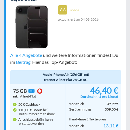
6.8
solide
aktualisiert am
04.08.2026
Alle 4 Angebote
und weitere Informationen findest Du
im
Beitrag
. Hier das Top-Angebot:
Apple iPhone Air (256 GB)
mit
freenet Allnet Flat 75 GB 5G
46,40 €
75 GB
5G
inkl. Allnet-Flat
Durchschnitt pro Monat
monatlich
39,99 €
50 € Cashback
Gerät einmalig
309,00 €
110,00 € Bonus bei
Rufnummern­mitnahme
Handyhase Effektivpreis
Anschlussgebühr kann
erstattet werden
13,11 €
monatlich