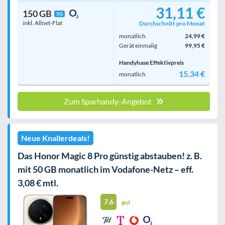
31,11 €
150 GB
5G
inkl. Allnet-Flat
Durchschnitt pro Monat
monatlich
24,99 €
Gerät einmalig
99,95 €
Handyhase Effektivpreis
15,34 €
monatlich
Zum Sparhandy-Angebot
Neue Knallerdeals!
Das Honor Magic 8 Pro günstig abstauben! z. B.
mit 50 GB monatlich im Vodafone-Netz – eff.
3,08 € mtl.
7.6
gut