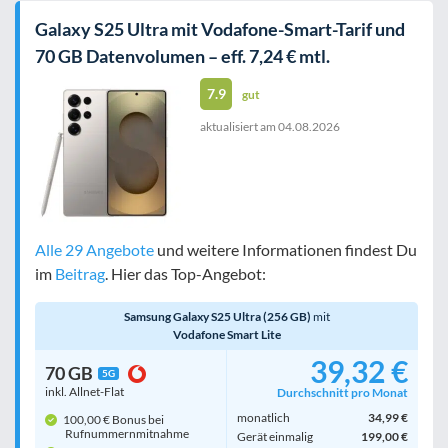
Galaxy S25 Ultra mit Vodafone-Smart-Tarif und
70 GB Datenvolumen – eff. 7,24 € mtl.
7.9
gut
aktualisiert am
04.08.2026
Alle 29 Angebote
und weitere Informationen findest Du
im
Beitrag
. Hier das Top-Angebot:
Samsung Galaxy S25 Ultra (256 GB)
mit
Vodafone Smart Lite
39,32 €
70 GB
5G
inkl. Allnet-Flat
Durchschnitt pro Monat
monatlich
34,99 €
100,00 € Bonus bei
Rufnummern­mitnahme
Gerät einmalig
199,00 €