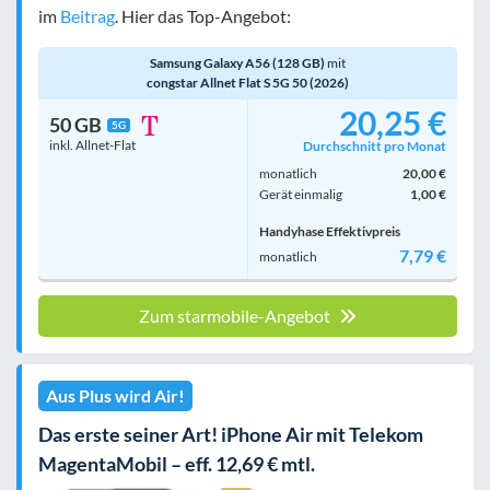
im
Beitrag
. Hier das Top-Angebot:
Samsung Galaxy A56 (128 GB)
mit
congstar Allnet Flat S 5G 50 (2026)
20,25 €
50 GB
5G
inkl. Allnet-Flat
Durchschnitt pro Monat
monatlich
20,00 €
Gerät einmalig
1,00 €
Handyhase Effektivpreis
7,79 €
monatlich
Zum starmobile-Angebot
Aus Plus wird Air!
Das erste seiner Art! iPhone Air mit Telekom
MagentaMobil – eff. 12,69 € mtl.