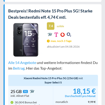
Bestpreis! Redmi Note 15 Pro Plus 5G! Starke
Deals bestenfalls eff. 4,74 € mtl.
7.4
solide
max. noch 3 Tage
aktualisiert am
04.08.2026
Alle 54 Angebote
und weitere Informationen findest Du
im
Beitrag
. Hier das Top-Angebot:
Xiaomi Redmi Note 15 Pro Plus 5G (256 GB)
mit
Super Select S
18,15 €
25 GB
5G
inkl. Allnet-Flat
Durchschnitt pro Monat
monatlich
9,99 €
30,00 € Bonus bei