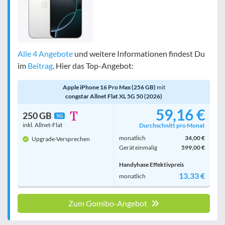
Alle 4 Angebote
und weitere Informationen findest Du
im
Beitrag
. Hier das Top-Angebot:
Apple iPhone 16 Pro Max (256 GB)
mit
congstar Allnet Flat XL 5G 50 (2026)
59,16 €
250 GB
5G
inkl. Allnet-Flat
Durchschnitt pro Monat
monatlich
34,00 €
Upgrade-Versprechen
Gerät einmalig
599,00 €
Handyhase Effektivpreis
13,33 €
monatlich
Zum Gomibo-Angebot