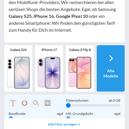
den Mobilfunk-Providern. Wir recherchieren bei allen
seriösen Shops die besten Angebote. Egal, ob Samsung
Galaxy S25
,
iPhone 16, Google Pixel 10
oder ein
anderes Smartphone: Wir finden den günstigsten Tarif
zum Handy für Dich im Internet.
Galaxy S26
iPhone 17
Galaxy Z Flip 8
Alle
Modelle
Datenvolumen
ab
0
GB
Bandbreite
egal
Mtl. Grundgebühr
egal
Alle Filter anzeigen
Handy einmalig
egal