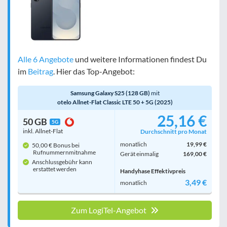
Alle 6 Angebote
und weitere Informationen findest Du
im
Beitrag
. Hier das Top-Angebot:
Samsung Galaxy S25 (128 GB)
mit
otelo Allnet-Flat Classic LTE 50 + 5G (2025)
25,16 €
50 GB
5G
inkl. Allnet-Flat
Durchschnitt pro Monat
monatlich
19,99 €
50,00 € Bonus bei
Rufnummern­mitnahme
Gerät einmalig
169,00 €
Anschlussgebühr kann
erstattet werden
Handyhase Effektivpreis
3,49 €
monatlich
Zum LogiTel-Angebot