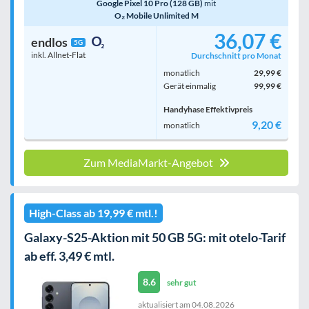
Google Pixel 10 Pro (128 GB)
mit
O₂ Mobile Unlimited M
36,07 €
endlos
5G
inkl. Allnet-Flat
Durchschnitt pro Monat
monatlich
29,99 €
Gerät einmalig
99,99 €
Handyhase Effektivpreis
9,20 €
monatlich
Zum MediaMarkt-Angebot
High-Class ab 19,99 € mtl.!
Galaxy-S25-Aktion mit 50 GB 5G: mit otelo-Tarif
ab eff. 3,49 € mtl.
8.6
sehr gut
aktualisiert am
04.08.2026