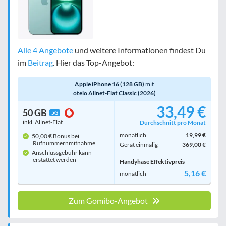
Alle 4 Angebote
und weitere Informationen findest Du
im
Beitrag
. Hier das Top-Angebot:
Apple iPhone 16 (128 GB)
mit
otelo Allnet-Flat Classic (2026)
33,49 €
50 GB
5G
inkl. Allnet-Flat
Durchschnitt pro Monat
monatlich
19,99 €
50,00 € Bonus bei
Rufnummern­mitnahme
Gerät einmalig
369,00 €
Anschlussgebühr kann
erstattet werden
Handyhase Effektivpreis
5,16 €
monatlich
Zum Gomibo-Angebot