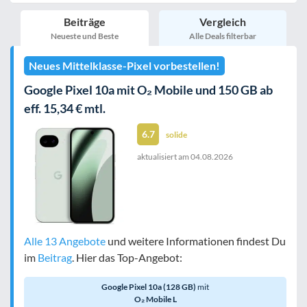
inkl. Young-Tarife
Beiträge
Vergleich
nur 5G-Tarife
inkl. Kombi-Tarife
Neueste und Beste
Alle Deals filterbar
eSIM
MultiSIM
Neues Mittelklasse-Pixel vorbestellen!
mobile Festnetznummer
Google Pixel 10a mit O₂ Mobile und 150 GB ab
eff. 15,34 € mtl.
6.7
solide
aktualisiert am
04.08.2026
Handy-Speicher
egal
nur 5G-Handys
Bewertung
egal
Alle 13 Angebote
und weitere Informationen findest Du
im
Beitrag
. Hier das Top-Angebot:
Filter zurücksetzen
Google Pixel 10a (128 GB)
mit
O₂ Mobile L