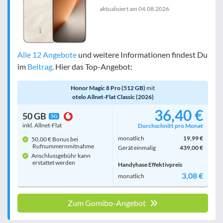
aktualisiert am
04.08.2026
Alle 12 Angebote
und weitere Informationen findest Du
im
Beitrag
. Hier das Top-Angebot:
Honor Magic 8 Pro (512 GB)
mit
otelo Allnet-Flat Classic (2026)
36,40 €
50 GB
5G
inkl. Allnet-Flat
Durchschnitt pro Monat
monatlich
19,99 €
50,00 € Bonus bei
Rufnummern­mitnahme
Gerät einmalig
439,00 €
Anschlussgebühr kann
erstattet werden
Handyhase Effektivpreis
3,08 €
monatlich
Zum Gomibo-Angebot