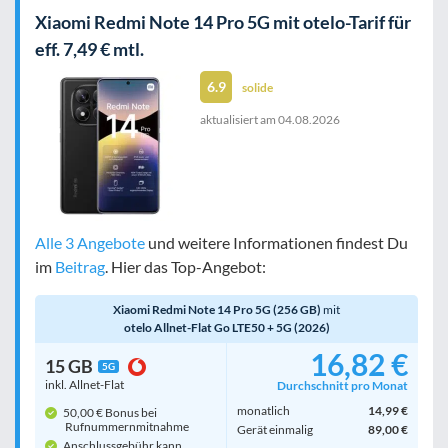
Xiaomi Redmi Note 14 Pro 5G mit otelo-Tarif für
eff. 7,49 € mtl.
6.9
solide
aktualisiert am
04.08.2026
Alle 3 Angebote
und weitere Informationen findest Du
im
Beitrag
. Hier das Top-Angebot:
Xiaomi Redmi Note 14 Pro 5G (256 GB)
mit
otelo Allnet-Flat Go LTE50 + 5G (2026)
16,82 €
15 GB
5G
inkl. Allnet-Flat
Durchschnitt pro Monat
monatlich
14,99 €
50,00 € Bonus bei
Rufnummern­mitnahme
Gerät einmalig
89,00 €
Anschlussgebühr kann