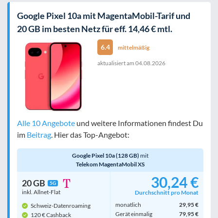
Google Pixel 10a mit MagentaMobil-Tarif und
20 GB im besten Netz für eff. 14,46 € mtl.
6.4
mittelmäßig
aktualisiert am
04.08.2026
Alle 10 Angebote
und weitere Informationen findest Du
im
Beitrag
. Hier das Top-Angebot:
Google Pixel 10a (128 GB)
mit
Telekom MagentaMobil XS
30,24 €
20 GB
5G
inkl. Allnet-Flat
Durchschnitt pro Monat
monatlich
29,95 €
Schweiz-Datenroaming
Gerät einmalig
79,95 €
120 € Cashback