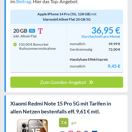
im
Beitrag
. Hier das Top-Angebot:
Apple iPhone 14 Pro (5G, 128 GB)
mit
klarmobil Allnet Flat 20 GB 5G
36,95 €
20 GB
5G
inkl. Allnet-Flat
Durchschnitt pro Monat
monatlich
39,99 €
150,00 € Bonus bei
Rufnummern­mitnahme
Gerät einmalig
72,00 €
Handyhase Effektivpreis
9,45 €
monatlich
Zum Gomibo-Angebot
Xiaomi Redmi Note 15 Pro 5G mit Tarifen in
allen Netzen bestenfalls eff. 9,61 € mtl.
7.6
gut