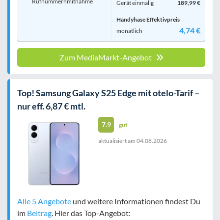
Rufnummern­mitnahme
Gerät einmalig
189,99 €
Handyhase Effektivpreis
4,74 €
monatlich
Zum MediaMarkt-Angebot
Top! Samsung Galaxy S25 Edge mit otelo-Tarif –
nur eff. 6,87 € mtl.
7.9
gut
aktualisiert am
04.08.2026
Alle 5 Angebote
und weitere Informationen findest Du
im
Beitrag
. Hier das Top-Angebot: