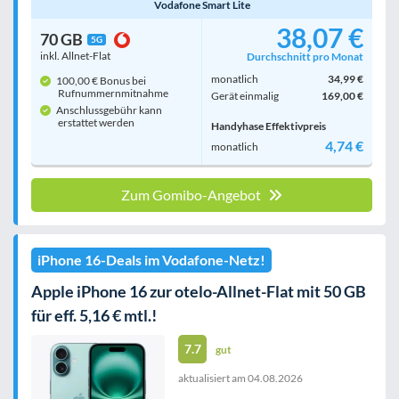
Vodafone Smart Lite
38,07 €
70 GB
5G
inkl. Allnet-Flat
Durchschnitt pro Monat
monatlich
34,99 €
100,00 € Bonus bei
Rufnummern­mitnahme
Gerät einmalig
169,00 €
Anschlussgebühr kann
erstattet werden
Handyhase Effektivpreis
4,74 €
monatlich
Zum Gomibo-Angebot
iPhone 16-Deals im Vodafone-Netz!
Apple iPhone 16 zur otelo-Allnet-Flat mit 50 GB
für eff. 5,16 € mtl.!
7.7
gut
aktualisiert am
04.08.2026