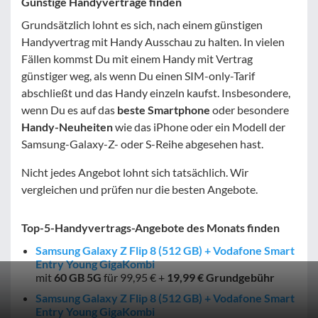
Günstige Handyverträge finden
Grundsätzlich lohnt es sich, nach einem günstigen
Handyvertrag mit Handy Ausschau zu halten. In vielen
Fällen kommst Du mit einem Handy mit Vertrag
günstiger weg, als wenn Du einen SIM-only-Tarif
abschließt und das Handy einzeln kaufst. Insbesondere,
wenn Du es auf das
beste Smartphone
oder besondere
Handy-Neuheiten
wie das iPhone oder ein Modell der
Samsung-Galaxy-Z- oder S-Reihe abgesehen hast.
Nicht jedes Angebot lohnt sich tatsächlich. Wir
vergleichen und prüfen nur die besten Angebote.
Top-5-Handyvertrags-Angebote des Monats finden
Samsung Galaxy Z Flip 8 (512 GB) + Vodafone Smart
Entry Young GigaKombi
mit
60 GB
5G
für 99,95 € +
19,99 € Grundgebühr
Samsung Galaxy Z Flip 8 (512 GB) + Vodafone Smart
Entry Young GigaKombi