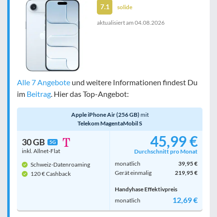
7.1
solide
aktualisiert am
04.08.2026
Alle 7 Angebote
und weitere Informationen findest Du
im
Beitrag
. Hier das Top-Angebot:
Apple iPhone Air (256 GB)
mit
Telekom MagentaMobil S
45,99 €
30 GB
5G
inkl. Allnet-Flat
Durchschnitt pro Monat
monatlich
39,95 €
Schweiz-Datenroaming
Gerät einmalig
219,95 €
120 € Cashback
Handyhase Effektivpreis
12,69 €
monatlich