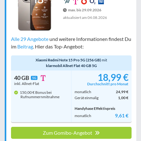
max. bis 29.09.2026
aktualisiert am
04.08.2026
Alle 29 Angebote
und weitere Informationen findest Du
im
Beitrag
. Hier das Top-Angebot:
Xiaomi Redmi Note 15 Pro 5G (256 GB)
mit
klarmobil Allnet Flat 40 GB 5G
18,99 €
40 GB
5G
inkl. Allnet-Flat
Durchschnitt pro Monat
monatlich
24,99 €
150,00 € Bonus bei
Rufnummern­mitnahme
Gerät einmalig
1,00 €
Handyhase Effektivpreis
9,61 €
monatlich
Zum Gomibo-Angebot