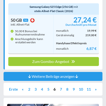
Samsung Galaxy S25 Edge (256 GB)
mit
otelo Allnet-Flat Classic (2026)
27,24 €
50 GB
5G
inkl. Allnet-Flat
Durchschnitt pro Monat
monatlich
19,99 €
50,00 € Bonus bei
Rufnummern­mitnahme
Gerät einmalig
219,00 €
Anschlussgebühr kann
erstattet werden
Handyhase Effektivpreis
6,87 €
monatlich
Zum Gomibo-Angebot
Weitere Beiträge anzeigen
Erste
«
2
3
4
5
6
7
8
9
10
11
»