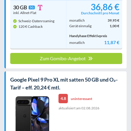
36,86 €
30 GB
5G
inkl. Allnet-Flat
Durchschnitt pro Monat
monatlich
39,95 €
Schweiz-Datenroaming
Gerät einmalig
1,00 €
120 € Cashback
Handyhase Effektivpreis
11,87 €
monatlich
Zum Gomibo-Angebot
Google Pixel 9 Pro XL mit satten 50 GB und O₂-
Tarif – eff. 20,24 € mtl.
4.8
uninteressant
aktualisiert am
02.08.2026