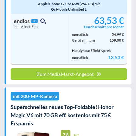
Apple iPhone 17 Pro Max (256 GB)
mit
O₂ Mobile Unlimited L
63,53 €
endlos
5G
inkl. Allnet-Flat
Durchschnitt pro Monat
monatlich
54,99 €
Gerät einmalig
159,00 €
Handyhase Effektivpreis
13,53 €
monatlich
Zum MediaMarkt-Angebot
mit 200-MP-Kamera
Superschnelles neues Top-Foldable! Honor
Magic V6 mit 70 GB eff. kostenlos mit 75 €
Ersparnis
7.8
gut