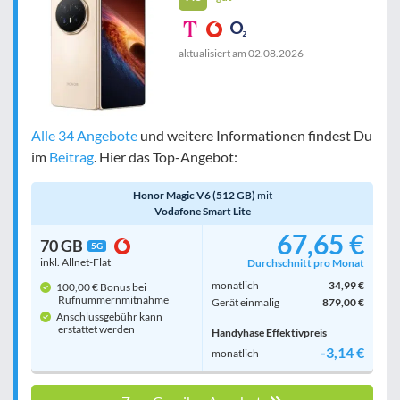
aktualisiert am
02.08.2026
Alle 34 Angebote
und weitere Informationen findest Du
im
Beitrag
. Hier das Top-Angebot:
Honor Magic V6 (512 GB)
mit
Vodafone Smart Lite
67,65 €
70 GB
5G
inkl. Allnet-Flat
Durchschnitt pro Monat
monatlich
34,99 €
100,00 € Bonus bei
Rufnummern­mitnahme
Gerät einmalig
879,00 €
Anschlussgebühr kann
erstattet werden
Handyhase Effektivpreis
-3,14 €
monatlich