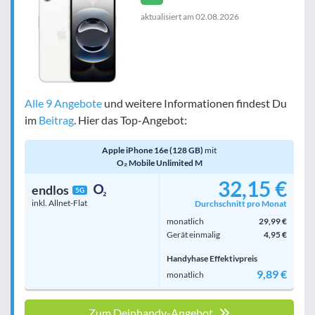
aktualisiert am
02.08.2026
Alle 9 Angebote
und weitere Informationen findest Du
im
Beitrag
. Hier das Top-Angebot:
Apple iPhone 16e (128 GB)
mit
O₂ Mobile Unlimited M
32,15 €
endlos
5G
inkl. Allnet-Flat
Durchschnitt pro Monat
monatlich
29,99 €
Gerät einmalig
4,95 €
Handyhase Effektivpreis
9,89 €
monatlich
Zum Deinhandy-Angebot