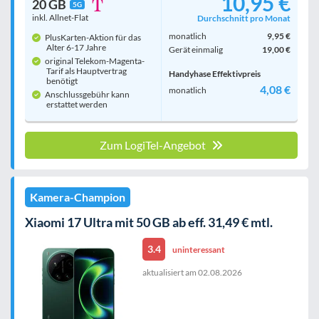
10,95 €
20 GB
5G
inkl. Allnet-Flat
Durchschnitt pro Monat
monatlich
9,95 €
PlusKarten-Aktion für das
Alter 6-17 Jahre
Gerät einmalig
19,00 €
original Telekom-Magenta-
Tarif als Hauptvertrag
Handyhase Effektivpreis
benötigt
4,08 €
monatlich
Anschlussgebühr kann
erstattet werden
Zum LogiTel-Angebot
Kamera-Champion
Xiaomi 17 Ultra mit 50 GB ab eff. 31,49 € mtl.
3.4
uninteressant
aktualisiert am
02.08.2026