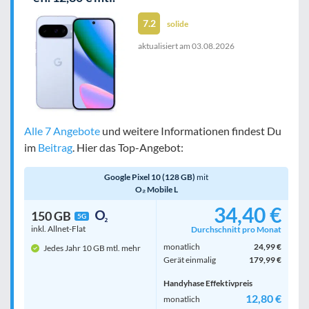
7.2
solide
aktualisiert am
03.08.2026
Alle 7 Angebote
und weitere Informationen findest Du
im
Beitrag
. Hier das Top-Angebot:
Google Pixel 10 (128 GB)
mit
O₂ Mobile L
34,40 €
150 GB
5G
inkl. Allnet-Flat
Durchschnitt pro Monat
monatlich
24,99 €
Jedes Jahr 10 GB mtl. mehr
Gerät einmalig
179,99 €
Handyhase Effektivpreis
12,80 €
monatlich