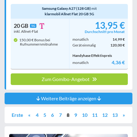
Samsung Galaxy A27 (128 GB)
mit
klarmobil Allnet Flat 20 GB 5G
13,95 €
20 GB
5G
inkl. Allnet-Flat
Durchschnitt pro Monat
monatlich
14,99 €
150,00 € Bonus bei
Rufnummern­mitnahme
Gerät einmalig
120,00 €
Handyhase Effektivpreis
4,36 €
monatlich
Zum Gomibo-Angebot
Weitere Beiträge anzeigen
Erste
«
4
5
6
7
8
9
10
11
12
13
»