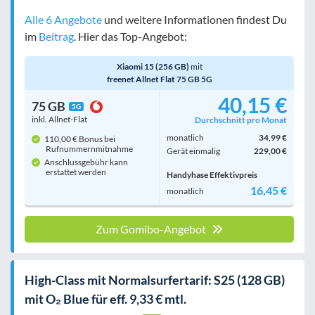
Alle 6 Angebote
und weitere Informationen findest Du
im
Beitrag
. Hier das Top-Angebot:
Xiaomi 15 (256 GB)
mit
freenet Allnet Flat 75 GB 5G
40,15 €
75 GB
5G
inkl. Allnet-Flat
Durchschnitt pro Monat
monatlich
34,99 €
110,00 € Bonus bei
Rufnummern­mitnahme
Gerät einmalig
229,00 €
Anschlussgebühr kann
erstattet werden
Handyhase Effektivpreis
16,45 €
monatlich
Zum Gomibo-Angebot
High-Class mit Normalsurfertarif: S25 (128 GB)
mit O₂ Blue für eff. 9,33 € mtl.