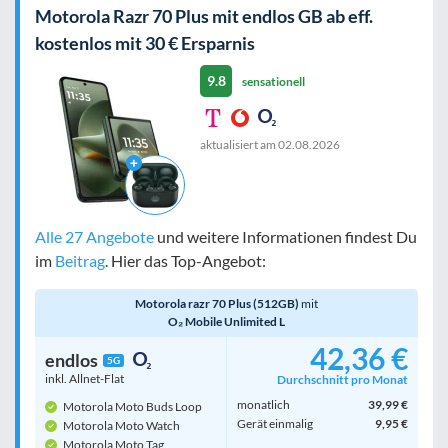
Motorola Razr 70 Plus mit endlos GB ab eff.
kostenlos mit 30 € Ersparnis
9.8
sensationell
aktualisiert am
02.08.2026
Alle 27 Angebote
und weitere Informationen findest Du
im
Beitrag
. Hier das Top-Angebot:
Motorola razr 70 Plus (512GB)
mit
O₂ Mobile Unlimited L
42,36 €
endlos
5G
inkl. Allnet-Flat
Durchschnitt pro Monat
monatlich
39,99 €
Motorola Moto Buds Loop
Gerät einmalig
9,95 €
Motorola Moto Watch
Motorola Moto Tag