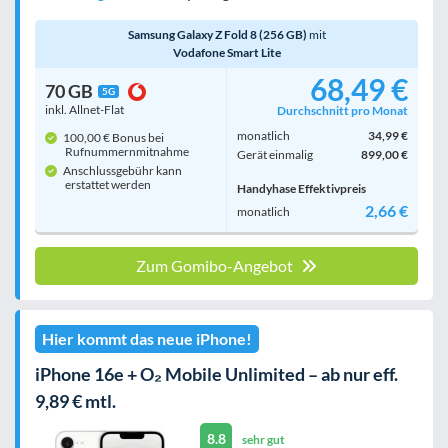
Samsung Galaxy Z Fold 8 (256 GB)
mit
Vodafone Smart Lite
68,49 €
70 GB
5G
inkl. Allnet-Flat
Durchschnitt pro Monat
monatlich
34,99 €
100,00 € Bonus bei
Rufnummern­mitnahme
Gerät einmalig
899,00 €
Anschlussgebühr kann
erstattet werden
Handyhase Effektivpreis
2,66 €
monatlich
Zum Gomibo-Angebot
Hier kommt das neue iPhone!
iPhone 16e + O₂ Mobile Unlimited – ab nur eff.
9,89 € mtl.
8.8
sehr gut