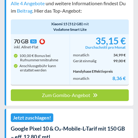
Alle 4 Angebote
und weitere Informationen findest Du
im
Beitrag
. Hier das Top-Angebot:
Xiaomi 15 (512 GB)
mit
Vodafone Smart Lite
35,15 €
70 GB
5G
inkl. Allnet-Flat
Durchschnitt pro Monat
monatlich
34,99 €
100,00 € Bonus bei
Rufnummern­mitnahme
Gerät einmalig
99,00 €
Anschlussgebühr kann
erstattet werden
Handyhase Effektivpreis
8,36 €
monatlich
Zum Gomibo-Angebot
Jetzt zuschlagen!
Google Pixel 10 & O₂-Mobile-L-Tarif mit 150 GB
– eff. 12,80 € mtl.