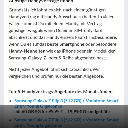
Günstige Handyverträge finden
Grundsätzlich lohnt es sich, nach einem günstigen
Handyvertrag mit Handy Ausschau zu halten. In vielen
Fällen kommst Du mit einem Handy mit Vertrag
günstiger weg, als wenn Du einen SIM-only-Tarif
abschließt und das Handy einzeln kaufst. Insbesondere,
wenn Du es auf das
beste Smartphone
oder besondere
Handy-Neuheiten
wie das iPhone oder ein Modell der
Samsung-Galaxy-Z- oder S-Reihe abgesehen hast.
Nicht jedes Angebot lohnt sich tatsächlich. Wir
vergleichen und prüfen nur die besten Angebote.
Top-5-Handyvertrags-Angebote des Monats finden
Samsung Galaxy Z Flip 8 (512 GB) + Vodafone Smart
Entry Young GigaKombi
mit
60 GB
5G
für 99,95 € +
19,99 € Grundgebühr
Samsung Galaxy Z Flip 8 (512 GB) + Vodafone Smart
Entry Young GigaKombi