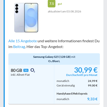
7.5
gut
aktualisiert am
03.08.2026
Alle 15 Angebote
und weitere Informationen findest Du
im
Beitrag
. Hier das Top-Angebot:
Samsung Galaxy S25 (128 GB)
mit
O₂ Blue L
30,99 €
80 GB
5G
inkl. Allnet-Flat
Durchschnitt pro Monat
monatlich
24,99 €
Gerät einmalig
99,00 €
Handyhase Effektivpreis
9,33 €
monatlich