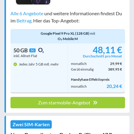
Alle 6 Angebote
und weitere Informationen findest Du
im
Beitrag
. Hier das Top-Angebot:
Google Pixel 9 Pro XL (128 GB)
mit
O₂ Mobile M
48,11 €
50 GB
5G
inkl. Allnet-Flat
Durchschnitt pro Monat
monatlich
29,99 €
Jedes Jahr 5 GB mtl. mehr
Gerät einmalig
389,95 €
Handyhase Effektivpreis
20,24 €
monatlich
Zum starmobile-Angebot
Zwei SIM-Karten