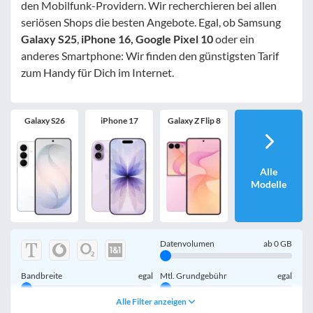
den Mobilfunk-Providern. Wir recherchieren bei allen
seriösen Shops die besten Angebote. Egal, ob Samsung
Galaxy S25
,
iPhone 16, Google Pixel 10
oder ein
anderes Smartphone: Wir finden den günstigsten Tarif
zum Handy für Dich im Internet.
Galaxy S26
iPhone 17
Galaxy Z Flip 8
Alle
Modelle
Datenvolumen
ab
0
GB
Bandbreite
egal
Mtl. Grundgebühr
egal
Alle Filter anzeigen
Handy einmalig
egal