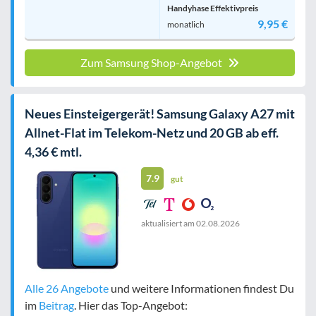
Handyhase Effektivpreis
9,95 €
monatlich
Zum Samsung Shop-Angebot
Neues Einsteigergerät! Samsung Galaxy A27 mit
Allnet-Flat im Telekom-Netz und 20 GB ab eff.
4,36 € mtl.
7.9
gut
aktualisiert am
02.08.2026
Alle 26 Angebote
und weitere Informationen findest Du
im
Beitrag
. Hier das Top-Angebot: