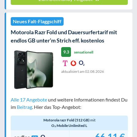
Neues Falt-Flaggschiff
Motorola Razr Fold und Dauersurfertarif mit
endlos GB unter’m Strich eff. kostenlos
9.3
sensationell
aktualisiert am
02.08.2026
Alle 17 Angebote
und weitere Informationen findest Du
im
Beitrag
. Hier das Top-Angebot:
Motorola razr Fold (512 GB)
mit
O₂ Mobile Unlimited L
66,11 €