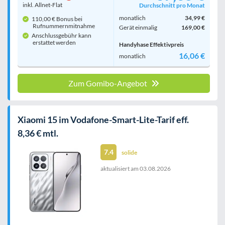
inkl. Allnet-Flat
Durchschnitt pro Monat
monatlich
34,99 €
110,00 € Bonus bei
Rufnummern­mitnahme
Gerät einmalig
169,00 €
Anschlussgebühr kann
erstattet werden
Handyhase Effektivpreis
16,06 €
monatlich
Zum Gomibo-Angebot
Xiaomi 15 im Vodafone-Smart-Lite-Tarif eff.
8,36 € mtl.
7.4
solide
aktualisiert am
03.08.2026