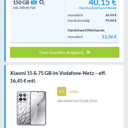
40,15 €
150 GB
5G
inkl. Allnet-Flat
Durchschnitt pro Monat
monatlich
34,99 €
Gerät einmalig
79,00 €
Handyhase Effektivpreis
13,36 €
monatlich
Zum Gomibo-Angebot
Xiaomi 15 & 75 GB im Vodafone-Netz – eff.
16,45 € mtl.
6.5
solide
aktualisiert am
03.08.2026