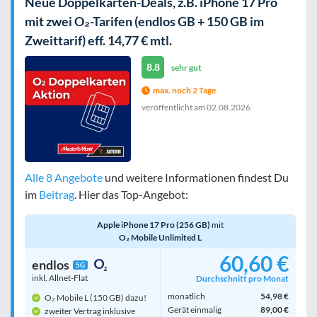
Neue Doppelkarten-Deals, z.B. iPhone 17 Pro
mit zwei O₂-Tarifen (endlos GB + 150 GB im
Zweittarif) eff. 14,77 € mtl.
8.8
sehr gut
max. noch 2 Tage
veröffentlicht am
02.08.2026
Alle 8 Angebote
und weitere Informationen findest Du
im
Beitrag
. Hier das Top-Angebot:
Apple iPhone 17 Pro (256 GB)
mit
O₂ Mobile Unlimited L
60,60 €
endlos
5G
inkl. Allnet-Flat
Durchschnitt pro Monat
monatlich
54,98 €
O₂ Mobile L (150 GB) dazu!
Gerät einmalig
89,00 €
zweiter Vertrag inklusive