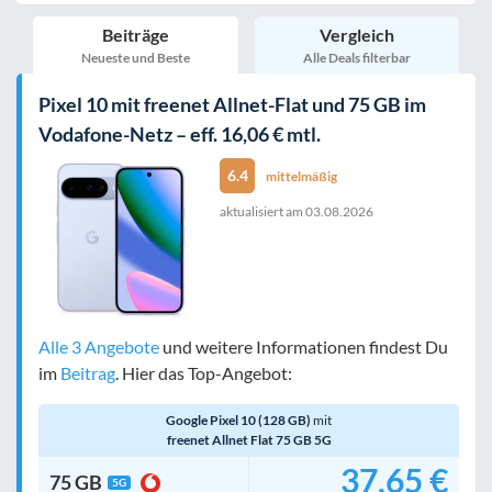
inkl. Young-Tarife
Beiträge
Vergleich
nur 5G-Tarife
inkl. Kombi-Tarife
Neueste und Beste
Alle Deals filterbar
eSIM
MultiSIM
Pixel 10 mit freenet Allnet-Flat und 75 GB im
mobile Festnetznummer
Vodafone-Netz – eff. 16,06 € mtl.
6.4
mittelmäßig
aktualisiert am
03.08.2026
Handy-Speicher
egal
nur 5G-Handys
Alle 3 Angebote
und weitere Informationen findest Du
Bewertung
egal
im
Beitrag
. Hier das Top-Angebot:
Google Pixel 10 (128 GB)
mit
Filter zurücksetzen
freenet Allnet Flat 75 GB 5G
37,65 €
75 GB
5G