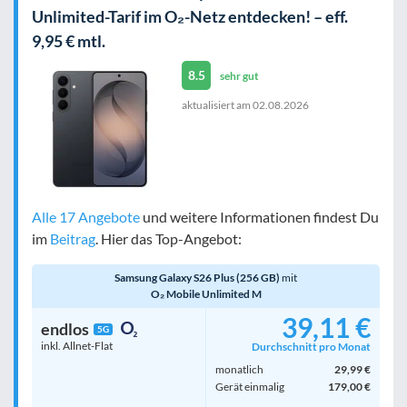
Unlimited-Tarif im O₂-Netz entdecken! – eff.
9,95 € mtl.
8.5
sehr gut
aktualisiert am
02.08.2026
Alle 17 Angebote
und weitere Informationen findest Du
im
Beitrag
. Hier das Top-Angebot:
Samsung Galaxy S26 Plus (256 GB)
mit
O₂ Mobile Unlimited M
39,11 €
endlos
5G
inkl. Allnet-Flat
Durchschnitt pro Monat
monatlich
29,99 €
Gerät einmalig
179,00 €