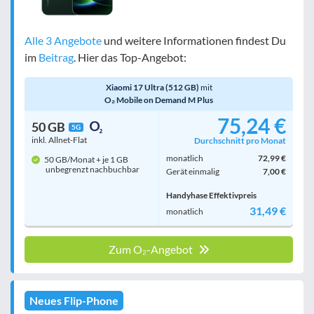
Alle 3 Angebote
und weitere Informationen findest Du
im
Beitrag
. Hier das Top-Angebot:
Xiaomi 17 Ultra (512 GB)
mit
O₂ Mobile on Demand M Plus
75,24 €
50 GB
5G
inkl. Allnet-Flat
Durchschnitt pro Monat
monatlich
72,99 €
50 GB/Monat + je 1 GB
unbegrenzt nachbuchbar
Gerät einmalig
7,00 €
Handyhase Effektivpreis
31,49 €
monatlich
Zum O₂-Angebot
Neues Flip-Phone