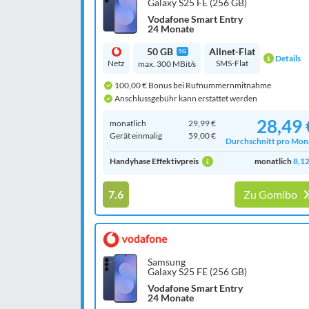
Galaxy S25 FE (256 GB)
Vodafone Smart Entry
24 Monate
50 GB
Allnet-Flat
5G
Details
Netz
SMS-Flat
max. 300 MBit/s
100,00 € Bonus bei Rufnummernmitnahme
Anschlussgebühr kann erstattet werden
28,49 
monatlich
29,99 €
Gerät einmalig
59,00 €
Durchschnitt pro Mon
Handyhase Effektivpreis
monatlich
8,12
7.6
Zu Gomibo
Samsung
Galaxy S25 FE (256 GB)
Vodafone Smart Entry
24 Monate