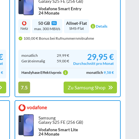
Galaxy S25 FE (256 GB)
Vodafone Smart Entry
24 Monate
50 GB
Allnet-Flat
5G
Details
Netz
SMS-Flat
max. 300 MBit/s
100,00 € Bonus bei Rufnummernmitnahme
€
29,95 €
monatlich
29,99 €
Gerät einmalig
59,00 €
at
Durchschnitt pro Monat
 €
Handyhase Effektivpreis
monatlich
9,58 €
7.5
Zu Samsung Shop
Samsung
Galaxy S25 FE (256 GB)
Vodafone Smart Lite
24 Monate