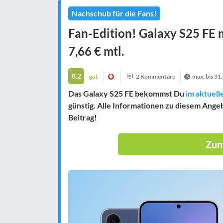
Nachschub für die Fans!
Fan-Edition! Galaxy S25 FE m
7,66 € mtl.
8.2
gut
2 Kommentare
max. bis 31
Das Galaxy S25 FE bekommst Du
im aktuell
günstig. Alle Informationen zu diesem Ange
Beitrag!
Zum