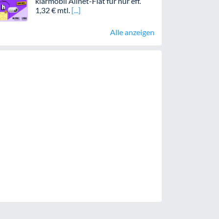
klarmobil Allnet-Flat für nur eff.
1,32 € mtl.
Alle anzeigen