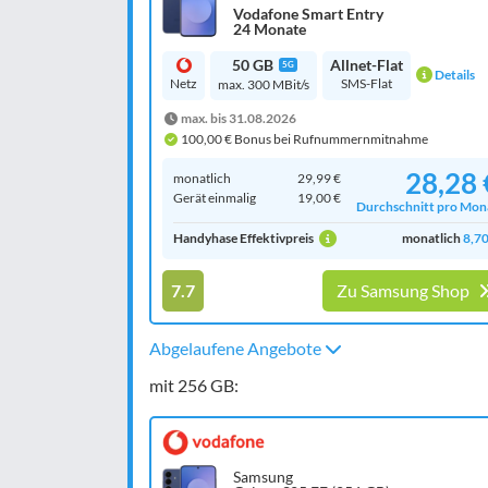
Vodafone Smart Entry
24 Monate
50 GB
Allnet-Flat
5G
Details
Netz
SMS-Flat
max. 300 MBit/s
max. bis 31.08.2026
100,00 € Bonus bei Rufnummernmitnahme
28,28 
monatlich
29,99 €
Gerät einmalig
19,00 €
Durchschnitt pro Mon
Handyhase Effektivpreis
monatlich
8,70
7.7
Zu Samsung Shop
Abgelaufene Angebote
mit 256 GB:
Samsung