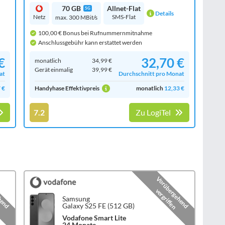
70 GB
Allnet-Flat
5G
Details
Netz
SMS-Flat
max. 300 MBit/s
100,00 € Bonus bei Rufnummernmitnahme
Anschlussgebühr kann erstattet werden
€
32,70 €
monatlich
34,99 €
Gerät einmalig
39,99 €
at
Durchschnitt pro Monat
 €
Handyhase Effektivpreis
monatlich
12,33 €
7.2
Zu LogiTel
hend
Vorübergehend
vergriffen
Samsung
Galaxy S25 FE (512 GB)
Vodafone Smart Lite
24 Monate