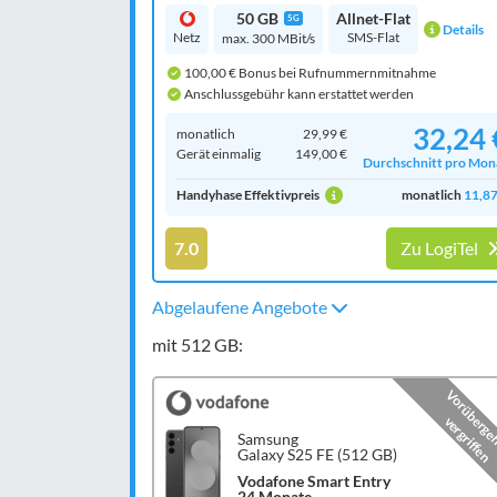
50 GB
Allnet-Flat
5G
Details
Netz
SMS-Flat
max. 300 MBit/s
100,00 € Bonus bei Rufnummernmitnahme
Anschlussgebühr kann erstattet werden
32,24 
monatlich
29,99 €
Gerät einmalig
149,00 €
Durchschnitt pro Mon
Handyhase Effektivpreis
monatlich
11,87
7.0
Zu LogiTel
Abgelaufene Angebote
mit 512 GB:
Vorüberge
vergriffen
Samsung
Galaxy S25 FE (512 GB)
Vodafone Smart Entry
24 Monate