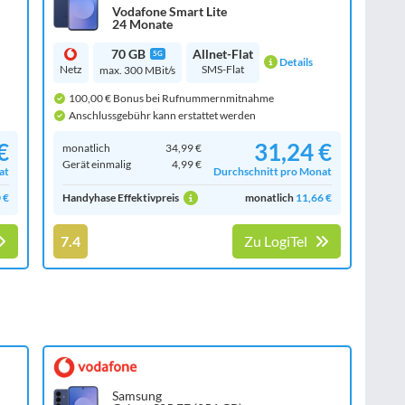
Vodafone Smart Lite
24 Monate
70 GB
Allnet-Flat
5G
Details
Netz
SMS-Flat
max. 300 MBit/s
100,00 € Bonus bei Rufnummernmitnahme
Anschlussgebühr kann erstattet werden
€
31,24 €
monatlich
34,99 €
Gerät einmalig
4,99 €
at
Durchschnitt pro Monat
 €
Handyhase Effektivpreis
monatlich
11,66 €
7.4
Zu LogiTel
Samsung