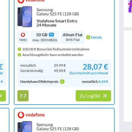
Samsung
Galaxy S25 FE (128 GB)
Vodafone Smart Entry
24 Monate
50 GB
Allnet-Flat
5G
Details
Netz
SMS-Flat
max. 300 MBit/s
100,00 € Bonus bei Rufnummernmitnahme
Anschlussgebühr kann erstattet werden
€
28,07 €
monatlich
29,99 €
Gerät einmalig
49,00 €
at
Durchschnitt pro Monat
 €
Handyhase Effektivpreis
monatlich
8,49 €
7.7
Zu LogiTel
Samsung
Galaxy S25 FE (128 GB)