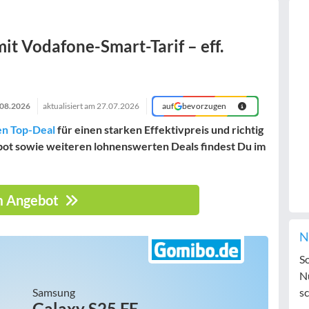
it Vodafone-Smart-Tarif – eff.
.08.2026
aktualisiert am
27.07.2026
auf
bevorzugen
en Top-Deal
für einen starken Effektivpreis und richtig
bot sowie weiteren lohnenswerten Deals findest Du im
 Angebot
N
S
N
Samsung
sc
Galaxy S25 FE