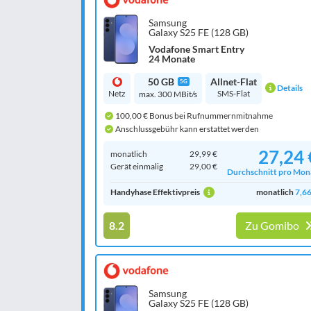
Samsung
Galaxy S25 FE (128 GB)
Vodafone Smart Entry
24 Monate
50 GB
Allnet-Flat
5G
Details
Netz
SMS-Flat
max. 300 MBit/s
100,00 € Bonus bei Rufnummernmitnahme
Anschlussgebühr kann erstattet werden
27,24 
monatlich
29,99 €
Gerät einmalig
29,00 €
Durchschnitt pro Mon
Handyhase Effektivpreis
monatlich
7,66
8.2
Zu Gomibo
Samsung
Galaxy S25 FE (128 GB)