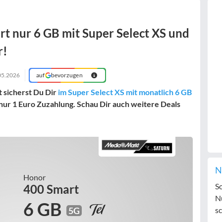
t nur 6 GB mit Super Select XS und
r!
05.2026
auf
bevorzugen
 sicherst Du Dir
im Super Select XS mit monatlich 6 GB
nur 1 Euro Zuzahlung. Schau Dir auch weitere Deals
N
Honor
S
400 Smart
N
6 GB
5G
sc