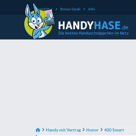
Newsletter
Bonus-Deals
Jobs
Handy mit Vertrag
Honor
400 Smart