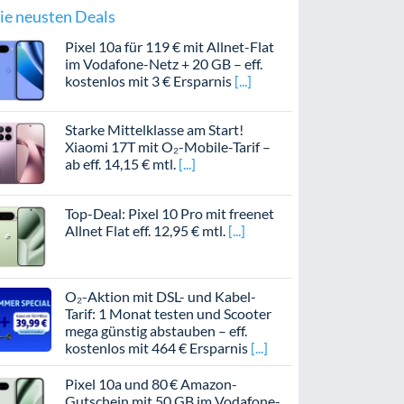
ie neusten Deals
Pixel 10a für 119 € mit Allnet-Flat
im Vodafone-Netz + 20 GB – eff.
kostenlos mit 3 € Ersparnis
Starke Mittelklasse am Start!
Xiaomi 17T mit O₂-Mobile-Tarif –
ab eff. 14,15 € mtl.
Top-Deal: Pixel 10 Pro mit freenet
Allnet Flat eff. 12,95 € mtl.
O₂-Aktion mit DSL- und Kabel-
Tarif: 1 Monat testen und Scooter
mega günstig abstauben – eff.
kostenlos mit 464 € Ersparnis
Pixel 10a und 80 € Amazon-
Gutschein mit 50 GB im Vodafone-