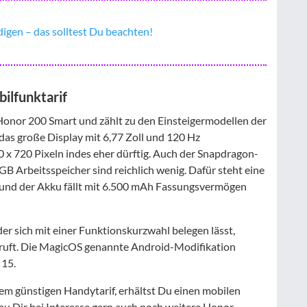
igen – das solltest Du beachten!
ilfunktarif
 Honor 200 Smart und zählt zu den Einsteigermodellen der
das große Display mit 6,77 Zoll und 120 Hz
0 x 720 Pixeln indes eher dürftig. Auch der Snapdragon-
GB Arbeitsspeicher sind reichlich wenig. Dafür steht eine
nd der Akku fällt mit 6.500 mAh Fassungsvermögen
der sich mit einer Funktionskurzwahl belegen lässt,
ruft. Die MagicOS genannte Android-Modifikation
 15.
m günstigen Handytarif, erhältst Du einen mobilen
au Dir bei Interesse gern auch noch weitere Honor-