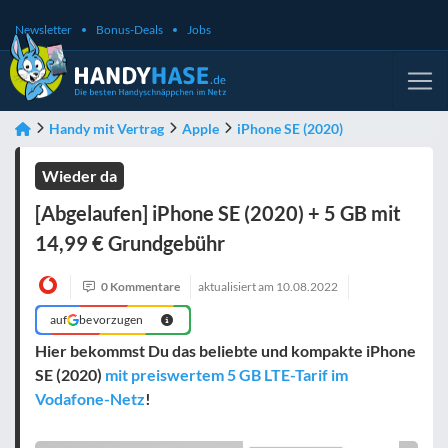
Newsletter
Bonus-Deals
Jobs
Handy mit Vertrag
Apple
iPhone SE (2020)
Wieder da
[Abgelaufen] iPhone SE (2020) + 5 GB mit
14,99 € Grundgebühr
0 Kommentare
aktualisiert am
10.08.2022
auf
bevorzugen
Hier bekommst Du das beliebte und kompakte iPhone
SE (2020)
mit preiswertem 5 GB LTE-Tarif im
Vodafone-Netz
!