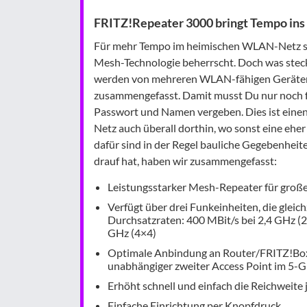
FRITZ!Repeater 3000 bringt Tempo i
Für mehr Tempo im heimischen WLAN-Netz so
Mesh-Technologie beherrscht. Doch was steck
werden von mehreren WLAN-fähigen Geräte
zusammengefasst. Damit musst Du nur noch für
Passwort und Namen vergeben. Dies ist ein
Netz auch überall dorthin, wo sonst eine eh
dafür sind in der Regel bauliche Gegebenhei
drauf hat, haben wir zusammengefasst:
Leistungsstarker Mesh-Repeater für groß
Verfügt über drei Funkeinheiten, die gleic
Durchsatzraten: 400 MBit/s bei 2,4 GHz (2
GHz (4×4)
Optimale Anbindung an Router/FRITZ!Box 
unabhängiger zweiter Access Point im 5-
Erhöht schnell und einfach die Reichweit
Einfache Einrichtung per Knopfdruck