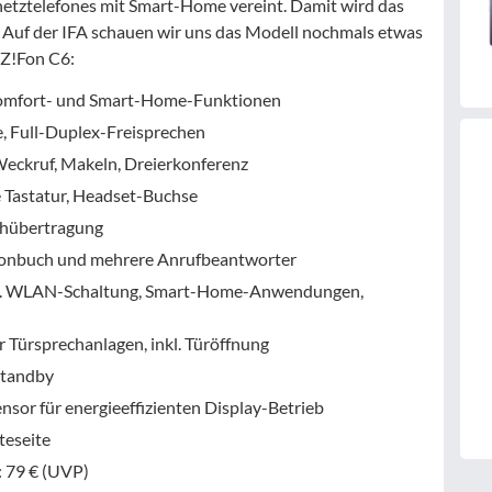
tnetztelefones mit Smart-Home vereint. Damit wird das
. Auf der IFA schauen wir uns das Modell nochmals etwas
TZ!Fon C6:
Komfort- und Smart-Home-Funktionen
e, Full-Duplex-Freisprechen
Weckruf, Makeln, Dreierkonferenz
 Tastatur, Headset-Buchse
chübertragung
lefonbuch und mehrere Anrufbeantworter
 B. WLAN-Schaltung, Smart-Home-Anwendungen,
 Türsprechanlagen, inkl. Türöffnung
Standby
sor für energieeffizienten Display-Betrieb
teseite
: 79 € (UVP)