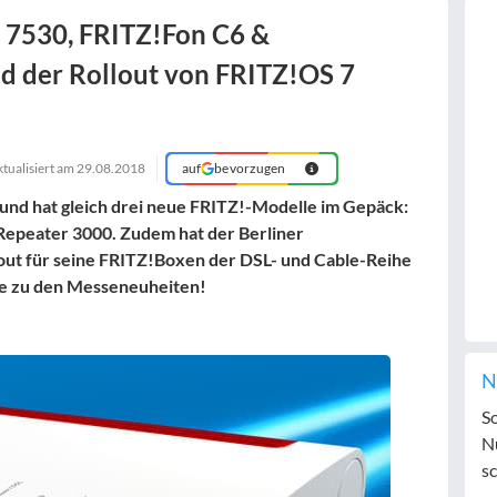
x 7530, FRITZ!Fon C6 &
d der Rollout von FRITZ!OS 7
ktualisiert am
29.08.2018
auf
bevorzugen
 und hat gleich drei neue FRITZ!-Modelle im Gepäck:
epeater 3000. Zudem hat der Berliner
lout für seine FRITZ!Boxen der DSL- und Cable-Reihe
ige zu den Messeneuheiten!
N
S
N
sc