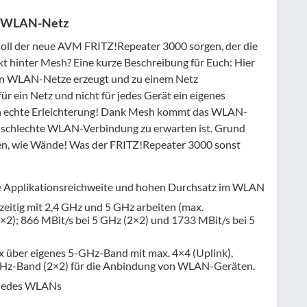
ns WLAN-Netz
ll der neue AVM FRITZ!Repeater 3000 sorgen, der die
t hinter Mesh? Eine kurze Beschreibung für Euch: Hier
n WLAN-Netze erzeugt und zu einem Netz
 ein Netz und nicht für jedes Gerät ein eigenes
en echte Erleichterung! Dank Mesh kommt das WLAN-
er schlechte WLAN-Verbindung zu erwarten ist. Grund
ten, wie Wände! Was der FRITZ!Repeater 3000 sonst
e Applikationsreichweite und hohen Durchsatz im WLAN
hzeitig mit 2,4 GHz und 5 GHz arbeiten (max.
×2); 866 MBit/s bei 5 GHz (2×2) und 1733 MBit/s bei 5
über eigenes 5-GHz-Band mit max. 4×4 (Uplink),
GHz-Band (2×2) für die Anbindung von WLAN-Geräten.
e jedes WLANs