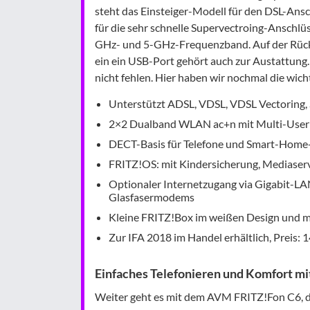
steht das Einsteiger-Modell für den DSL-Ansch
für die sehr schnelle Supervectroing-Anschlü
GHz- und 5-GHz-Frequenzband. Auf der Rückse
ein ein USB-Port gehört auch zur Austattung
nicht fehlen. Hier haben wir nochmal die wicht
Unterstützt ADSL, VDSL, VDSL Vectoring, 
2×2 Dualband WLAN ac+n mit Multi-User
DECT-Basis für Telefone und Smart-Home
FRITZ!OS: mit Kindersicherung, Mediase
Optionaler Internetzugang via Gigabit-LAN
Glasfasermodems
Kleine FRITZ!Box im weißen Design und m
Zur IFA 2018 im Handel erhältlich, Preis: 
Einfaches Telefonieren und Komfort 
Weiter geht es mit dem AVM FRITZ!Fon C6, das