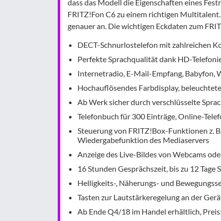
dass das Modell die Eigenschaften eines Fes
FRITZ!Fon C6 zu einem richtigen Multitalent
genauer an. Die wichtigen Eckdaten zum FRI
DECT-Schnurlostelefon mit zahlreichen 
Perfekte Sprachqualität dank HD-Telefoni
Internetradio, E-Mail-Empfang, Babyfon, 
Hochauflösendes Farbdisplay, beleuchtete
Ab Werk sicher durch verschlüsselte Spra
Telefonbuch für 300 Einträge, Online-Te
Steuerung von FRITZ!Box-Funktionen z.
Wiedergabefunktion des Mediaservers
Anzeige des Live-Bildes von Webcams oder
16 Stunden Gesprächszeit, bis zu 12 Tage 
Helligkeits-, Näherungs- und Bewegungssen
Tasten zur Lautstärkeregelung an der Gerä
Ab Ende Q4/18 im Handel erhältlich, Preis