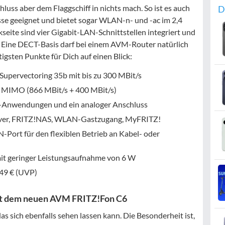
luss aber dem Flaggschiff in nichts mach. So ist es auch
D
sse geeignet und bietet sogar WLAN-n- und -ac im 2,4
ite sind vier Gigabit-LAN-Schnittstellen integriert und
. Eine DECT-Basis darf bei einem AVM-Router natürlich
igsten Punkte für Dich auf einen Blick:
Supervectoring 35b mit bis zu 300 MBit/s
 MIMO (866 MBit/s + 400 MBit/s)
-Anwendungen und ein analoger Anschluss
rver, FRITZ!NAS, WLAN-Gastzugang, MyFRITZ!
-Port für den flexiblen Betrieb an Kabel- oder
it geringer Leistungsaufnahme von 6 W
149 € (UVP)
mit dem neuen AVM FRITZ!Fon C6
 sich ebenfalls sehen lassen kann. Die Besonderheit ist,